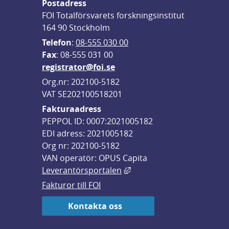
Postadress
FOI Totalförsvarets forskningsinstitut
164 90 Stockholm
Telefon
: 
08-555 030 00
F
ax
: 08-555 031 00
registrator@foi.se
Org.nr: 202100-5182
VAT SE202100518201
Fakturaadress
PEPPOL ID: 0007:2021005182
EDI adress: 2021005182
Org nr: 202100-5182
VAN operatör: OPUS Capita
Länk till annan webbplats,
Leverantörsportalen
Fakturor till FOI
Kontakta oss