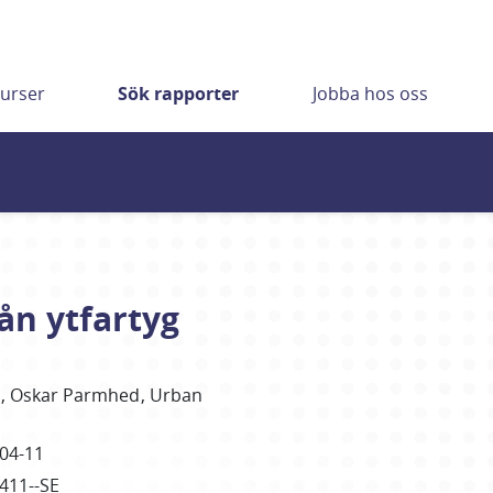
urser
Sök rapporter
Jobba hos oss
ån ytfartyg
y
Oskar Parmhed
Urban
04-11
2411--SE