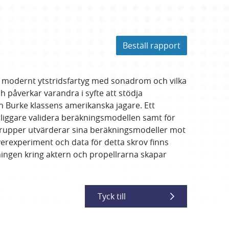
Beställ rapport
 modernt ytstridsfartyg med sonadrom och vilka
h påverkar varandra i syfte att stödja
gh Burke klassens amerikanska jagare. Ett
erliggare validera beräkningsmodellen samt för
a grupper utvärderar sina beräkningsmodeller mot
överexperiment och data för detta skrov finns
ingen kring aktern och propellrarna skapar
Tyck till