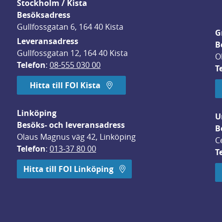
Stockholm / Kista
Besöksadress
Gullfossgatan 6, 164 40 Kista
G
Leveransadress
B
Gullfossgatan 12, 164 40 Kista
O
Telefon
: 
08-555 030 00
T
Hitta till FOI Kista
Linköping
U
Besöks- och leveransadress
B
Olaus Magnus väg 42, Linköping
C
Telefon
: 
013-37 80 00
T
 öppnas i nytt fönster.
Hitta till FOI Linköping