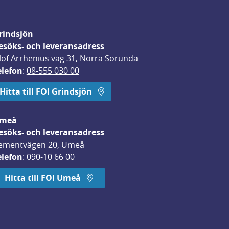
rindsjön
esöks- och leveransadress
lof Arrhenius väg 31, Norra Sorunda
elefon
: 
08-555 030 00
Hitta till FOI Grindsjön
meå
esöks- och leveransadress
ementvägen 20, Umeå
elefon
: 
090-10 66 00
Hitta till FOI Umeå