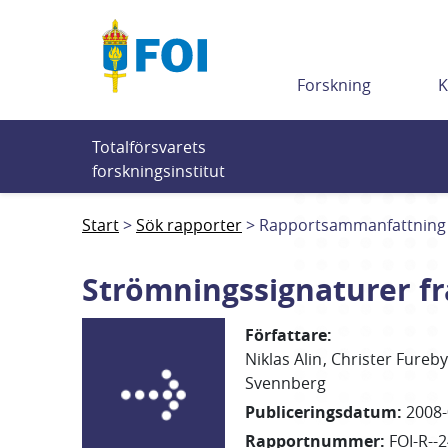
Till innehållet
Forskning
K
Totalförsvarets 
forskningsinstitut
Start
Sök rapporter
Rapportsammanfattning
Strömningssignaturer fr
Författare
:
Niklas Alin
Christer Fureb
Svennberg
Publiceringsdatum
:
2008-
Rapportnummer
:
FOI-R--