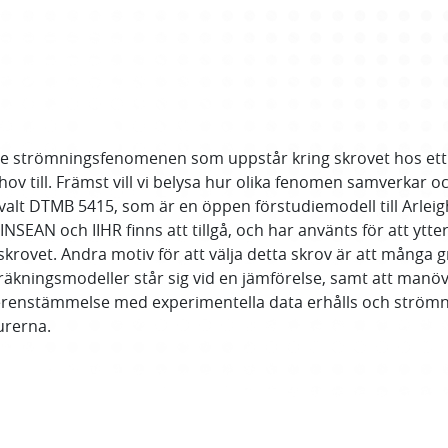
e strömningsfenomenen som uppstår kring skrovet hos ett
v till. Främst vill vi belysa hur olika fenomen samverkar oc
i valt DTMB 5415, som är en öppen förstudiemodell till Arlei
SEAN och IIHR finns att tillgå, och har använts för att ytt
 skrovet. Andra motiv för att välja detta skrov är att mång
 beräkningsmodeller står sig vid en jämförelse, samt att man
överenstämmelse med experimentella data erhålls och strömn
urerna.