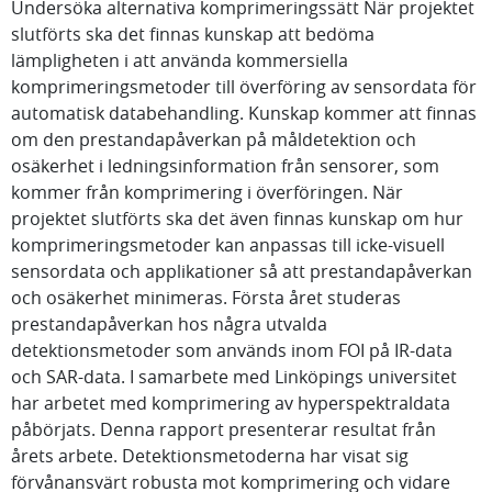
Undersöka alternativa komprimeringssätt När projektet
slutförts ska det finnas kunskap att bedöma
lämpligheten i att använda kommersiella
komprimeringsmetoder till överföring av sensordata för
automatisk databehandling. Kunskap kommer att finnas
om den prestandapåverkan på måldetektion och
osäkerhet i ledningsinformation från sensorer, som
kommer från komprimering i överföringen. När
projektet slutförts ska det även finnas kunskap om hur
komprimeringsmetoder kan anpassas till icke-visuell
sensordata och applikationer så att prestandapåverkan
och osäkerhet minimeras. Första året studeras
prestandapåverkan hos några utvalda
detektionsmetoder som används inom FOI på IR-data
och SAR-data. I samarbete med Linköpings universitet
har arbetet med komprimering av hyperspektraldata
påbörjats. Denna rapport presenterar resultat från
årets arbete. Detektionsmetoderna har visat sig
förvånansvärt robusta mot komprimering och vidare