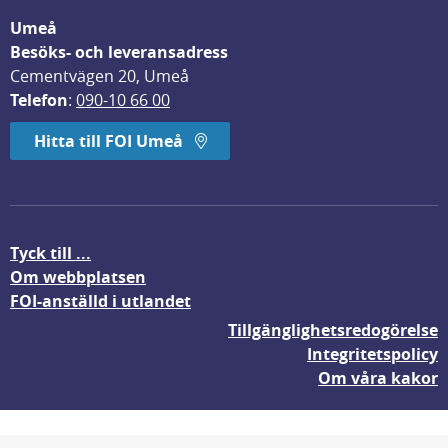
Umeå
Besöks- och leveransadress
Cementvägen 20, Umeå
Telefon
: 
090-10 66 00
Hitta till FOI Umeå
Tyck till ...
Om webbplatsen
FOI-anställd i utlandet
Tillgänglighetsredogörelse
Integritetspolicy
Om våra kakor