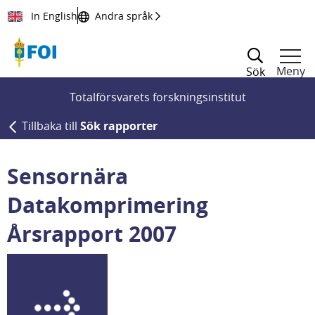
Till innehållet
In English
Andra språk
Meny
Sök
Totalförsvarets forskningsinstitut
Tillbaka till
Sök rapporter
Sensornära
Datakomprimering
Årsrapport 2007