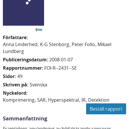
Författare
:
Anna Linderhed
K-G Stenborg
Peter Follo
Mikael
Lundberg
Publiceringsdatum
:
2008-01-07
Rapportnummer
:
FOI-R--2431--SE
Sidor
:
49
Skriven på
:
Svenska
Nyckelord
:
Komprimering
SAR
Hyperspektral
IR
Detektion
Beställ rapport
Sammanfattning
Framtidens användning av bildalstrande sensorer