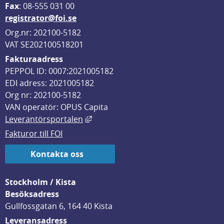
F
ax
: 08-555 031 00
registrator@foi.se
Org.nr: 202100-5182
VAT SE202100518201
Fakturaadress
PEPPOL ID: 0007:2021005182
EDI adress: 2021005182
Org nr: 202100-5182
VAN operatör: OPUS Capita
Länk till annan webbplats, öppnas i
Leverantörsportalen
Fakturor till FOI
Kontakta oss
Stockholm / Kista
Besöksadress
Gullfossgatan 6, 164 40 Kista
Leveransadress