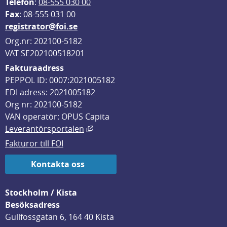
Telefon
: 
08-555 030 00
F
ax
: 08-555 031 00
registrator@foi.se
Org.nr: 202100-5182
VAT SE202100518201
Fakturaadress
PEPPOL ID: 0007:2021005182
EDI adress: 2021005182
Org nr: 202100-5182
VAN operatör: OPUS Capita
Länk till annan webbplats, öppnas i
Leverantörsportalen
Fakturor till FOI
Kontakta oss
Stockholm / Kista
Besöksadress
Gullfossgatan 6, 164 40 Kista