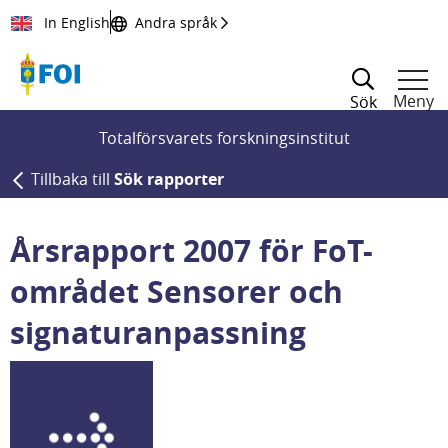
Till innehållet
In English
Andra språk
Meny
Sök
Totalförsvarets forskningsinstitut
Tillbaka till
Sök rapporter
Årsrapport 2007 för FoT-
området Sensorer och
signaturanpassning