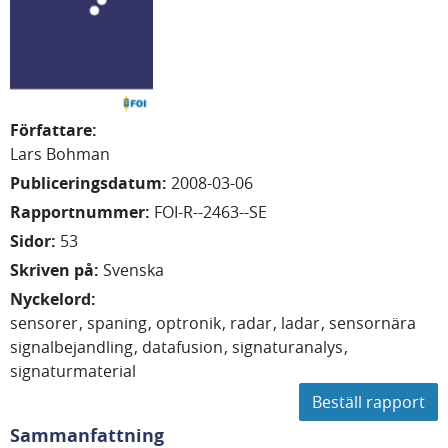
Författare
:
Lars Bohman
Publiceringsdatum
:
2008-03-06
Rapportnummer
:
FOI-R--2463--SE
Sidor
:
53
Skriven på
:
Svenska
Nyckelord
:
sensorer
spaning
optronik
radar
ladar
sensornära
signalbejandling
datafusion
signaturanalys
signaturmaterial
Beställ rapport
Sammanfattning