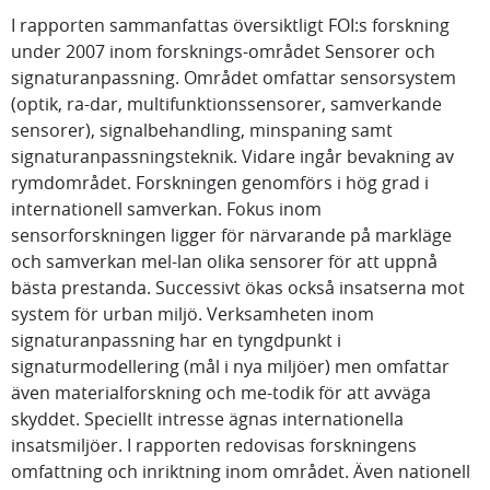
I rapporten sammanfattas översiktligt FOI:s forskning
under 2007 inom forsknings-området Sensorer och
signaturanpassning. Området omfattar sensorsystem
(optik, ra-dar, multifunktionssensorer, samverkande
sensorer), signalbehandling, minspaning samt
signaturanpassningsteknik. Vidare ingår bevakning av
rymdområdet. Forskningen genomförs i hög grad i
internationell samverkan. Fokus inom
sensorforskningen ligger för närvarande på markläge
och samverkan mel-lan olika sensorer för att uppnå
bästa prestanda. Successivt ökas också insatserna mot
system för urban miljö. Verksamheten inom
signaturanpassning har en tyngdpunkt i
signaturmodellering (mål i nya miljöer) men omfattar
även materialforskning och me-todik för att avväga
skyddet. Speciellt intresse ägnas internationella
insatsmiljöer. I rapporten redovisas forskningens
omfattning och inriktning inom området. Även nationell