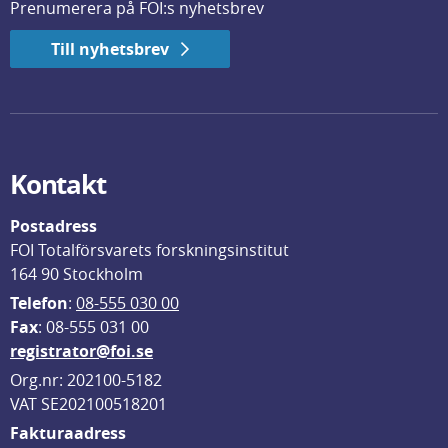
Prenumerera på FOI:s nyhetsbrev
Till nyhetsbrev
Kontakt
Postadress
FOI Totalförsvarets forskningsinstitut
164 90 Stockholm
Telefon
: 
08-555 030 00
F
ax
: 08-555 031 00
registrator@foi.se
Org.nr: 202100-5182
VAT SE202100518201
Fakturaadress