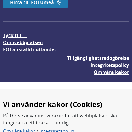
Hitta till FOI Umeå
Tyck till ...
Om webbplatsen
FOI-anställd i utlandet
Tillgänglighetsredogörelse
Integritetspolicy
Om våra kakor
Vi använder kakor (Cookies)
På FOI.se använder vi kakor för att webbplatsen ska
fungera på ett bra sätt för dig.
FOI forskar för en säkrare värld.
Om våra kakor
/
Integritetspolicy