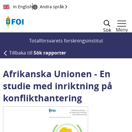
Till innehållet
In English
Andra språk
Meny
Sök
Totalförsvarets forskningsinstitut
Tillbaka till
Sök rapporter
Afrikanska Unionen - En
studie med inriktning på
konflikthantering