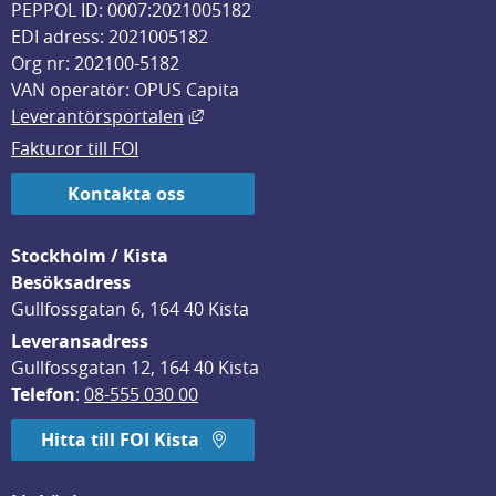
PEPPOL ID: 0007:2021005182
EDI adress: 2021005182
Org nr: 202100-5182
VAN operatör: OPUS Capita
Länk till annan webbplats, öppnas i
Leverantörsportalen
Fakturor till FOI
Kontakta oss
Stockholm / Kista
Besöksadress
Gullfossgatan 6, 164 40 Kista
Leveransadress
Gullfossgatan 12, 164 40 Kista
Telefon
: 
08-555 030 00
Hitta till FOI Kista