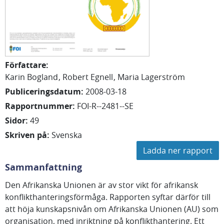
Författare
:
Karin Bogland
Robert Egnell
Maria Lagerström
Publiceringsdatum
:
2008-03-18
Rapportnummer
:
FOI-R--2481--SE
Sidor
:
49
Skriven på
:
Svenska
Ladda ner rapport
Sammanfattning
Den Afrikanska Unionen är av stor vikt för afrikansk
konflikthanteringsförmåga. Rapporten syftar därför till
att höja kunskapsnivån om Afrikanska Unionen (AU) som
organisation, med inriktning på konflikthantering. Ett