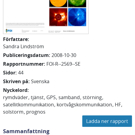
Författare
:
Sandra Lindström
Publiceringsdatum
:
2008-10-30
Rapportnummer
:
FOI-R--2569--SE
Sidor
:
44
Skriven på
:
Svenska
Nyckelord
:
rymdväder
tjänst
GPS
samband
störning
satellitkommunikation
kortvågskommunikation
HF
solstorm
prognos
Ladda ner rapport
Sammanfattning