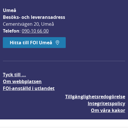
Umeå
Besöks- och leveransadress
Cementvägen 20, Umeå
Telefon
: 
090-10 66 00
Hitta till FOI Umeå
Tyck till ...
Om webbplatsen
FOI-anställd i utlandet
Tillgänglighetsredogörelse
Integritetspolicy
Om våra kakor