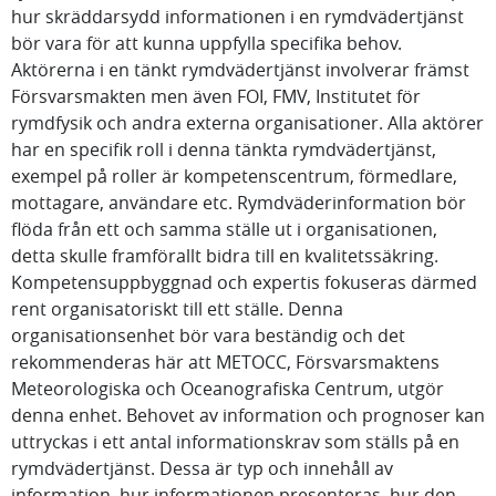
hur skräddarsydd informationen i en rymdvädertjänst
bör vara för att kunna uppfylla specifika behov.
Aktörerna i en tänkt rymdvädertjänst involverar främst
Försvarsmakten men även FOI, FMV, Institutet för
rymdfysik och andra externa organisationer. Alla aktörer
har en specifik roll i denna tänkta rymdvädertjänst,
exempel på roller är kompetenscentrum, förmedlare,
mottagare, användare etc. Rymdväderinformation bör
flöda från ett och samma ställe ut i organisationen,
detta skulle framförallt bidra till en kvalitetssäkring.
Kompetensuppbyggnad och expertis fokuseras därmed
rent organisatoriskt till ett ställe. Denna
organisationsenhet bör vara beständig och det
rekommenderas här att METOCC, Försvarsmaktens
Meteorologiska och Oceanografiska Centrum, utgör
denna enhet. Behovet av information och prognoser kan
uttryckas i ett antal informationskrav som ställs på en
rymdvädertjänst. Dessa är typ och innehåll av
information, hur informationen presenteras, hur den