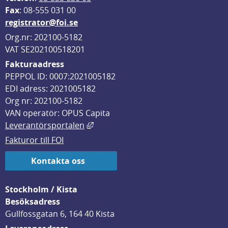
F
ax
: 08-555 031 00
registrator@foi.se
Org.nr: 202100-5182
VAT SE202100518201
Fakturaadress
PEPPOL ID: 0007:2021005182
EDI adress: 2021005182
Org nr: 202100-5182
VAN operatör: OPUS Capita
Länk till annan webbplats, öppnas i
Leverantörsportalen
Fakturor till FOI
Kontakta oss
Stockholm / Kista
Besöksadress
Gullfossgatan 6, 164 40 Kista