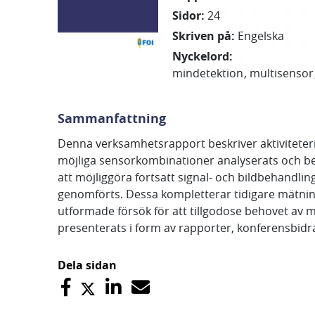
Sidor
:
24
Skriven på
:
Engelska
Nyckelord
:
mindetektion
multisensor
Sammanfattning
Denna verksamhetsrapport beskriver aktivitetern
möjliga sensorkombinationer analyserats och bes
att möjliggöra fortsatt signal- och bildbehandlin
genomförts. Dessa kompletterar tidigare mätnin
utformade försök för att tillgodose behovet av m
presenterats i form av rapporter, konferensbid
Dela sidan