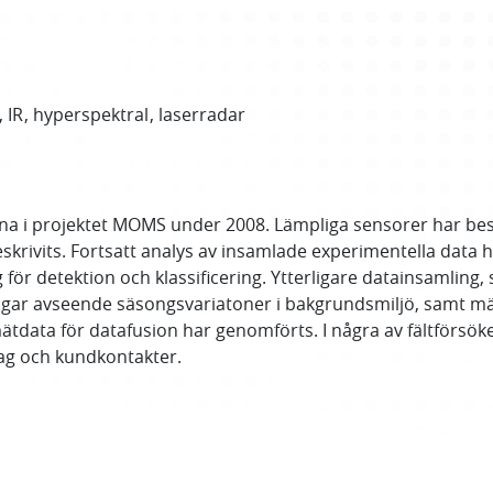
IR
hyperspektral
laserradar
a i projektet MOMS under 2008. Lämpliga sensorer har beskr
krivits. Fortsatt analys av insamlade experimentella data h
g för detektion och klassificering. Ytterligare datainsamling
gar avseende säsongsvariatoner i bakgrundsmiljö, samt mä
ätdata för datafusion har genomförts. I några av fältförsöke
rag och kundkontakter.