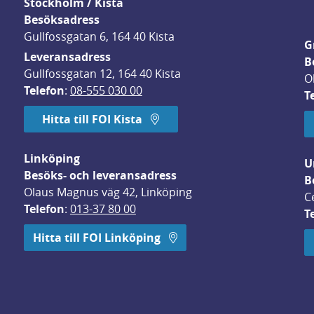
Stockholm / Kista
Besöksadress
Gullfossgatan 6, 164 40 Kista
G
Leveransadress
B
Gullfossgatan 12, 164 40 Kista
O
Telefon
: 
08-555 030 00
T
Hitta till FOI Kista
Linköping
U
Besöks- och leveransadress
B
Olaus Magnus väg 42, Linköping
C
Telefon
: 
013-37 80 00
T
 öppnas i nytt fönster.
Hitta till FOI Linköping