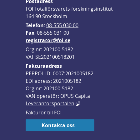
Postadress
FOI Totalförsvarets forskningsinstitut
164 90 Stockholm
Telefon
: 
08-555 030 00
F
ax
: 08-555 031 00
registrator@foi.se
Org.nr: 202100-5182
VAT SE202100518201
Fakturaadress
PEPPOL ID: 0007:2021005182
EDI adress: 2021005182
Org nr: 202100-5182
VAN operatör: OPUS Capita
Länk till annan webbplats,
Leverantörsportalen
Fakturor till FOI
Kontakta oss