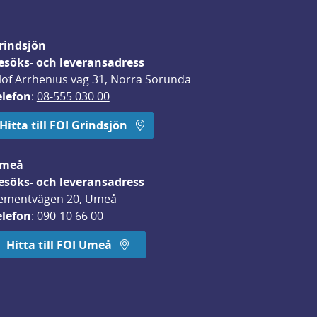
rindsjön
esöks- och leveransadress
lof Arrhenius väg 31, Norra Sorunda
elefon
: 
08-555 030 00
Hitta till FOI Grindsjön
meå
esöks- och leveransadress
ementvägen 20, Umeå
elefon
: 
090-10 66 00
Hitta till FOI Umeå