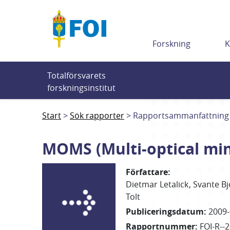
Till innehållet
Forskning
K
Totalförsvarets 
forskningsinstitut
Start
Sök rapporter
Rapportsammanfattning
MOMS (Multi-optical min
Författare
:
Dietmar Letalick
Svante B
Tolt
Publiceringsdatum
:
2009-
Rapportnummer
:
FOI-R--