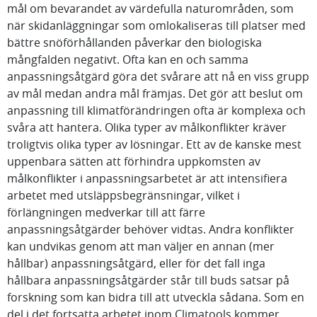
mål om bevarandet av värdefulla naturområden, som
när skidanläggningar som omlokaliseras till platser med
bättre snöförhållanden påverkar den biologiska
mångfalden negativt. Ofta kan en och samma
anpassningsåtgärd göra det svårare att nå en viss grupp
av mål medan andra mål främjas. Det gör att beslut om
anpassning till klimatförändringen ofta är komplexa och
svåra att hantera. Olika typer av målkonflikter kräver
troligtvis olika typer av lösningar. Ett av de kanske mest
uppenbara sätten att förhindra uppkomsten av
målkonflikter i anpassningsarbetet är att intensifiera
arbetet med utsläppsbegränsningar, vilket i
förlängningen medverkar till att färre
anpassningsåtgärder behöver vidtas. Andra konflikter
kan undvikas genom att man väljer en annan (mer
hållbar) anpassningsåtgärd, eller för det fall inga
hållbara anpassningsåtgärder står till buds satsar på
forskning som kan bidra till att utveckla sådana. Som en
del i det fortsatta arbetet inom Climatools kommer