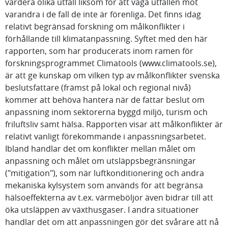
värdera olika utfall liksom för att väga utfallen mot
varandra i de fall de inte är förenliga. Det finns idag
relativt begränsad forskning om målkonflikter i
förhållande till klimatanpassning. Syftet med den här
rapporten, som har producerats inom ramen för
forskningsprogrammet Climatools (www.climatools.se),
är att ge kunskap om vilken typ av målkonflikter svenska
beslutsfattare (främst på lokal och regional nivå)
kommer att behöva hantera när de fattar beslut om
anpassning inom sektorerna byggd miljö, turism och
friluftsliv samt hälsa. Rapporten visar att målkonflikter är
relativt vanligt förekommande i anpassningsarbetet.
Ibland handlar det om konflikter mellan målet om
anpassning och målet om utsläppsbegränsningar
("mitigation"), som när luftkonditionering och andra
mekaniska kylsystem som används för att begränsa
hälsoeffekterna av t.ex. värmeböljor även bidrar till att
öka utsläppen av växthusgaser. I andra situationer
handlar det om att anpassningen gör det svårare att nå