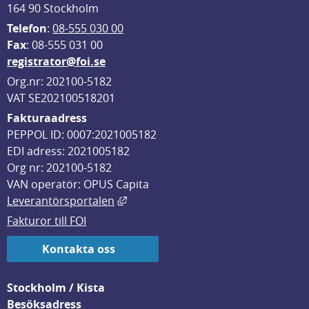
164 90 Stockholm
Telefon
: 
08-555 030 00
F
ax
: 08-555 031 00
registrator@foi.se
Org.nr: 202100-5182
VAT SE202100518201
Fakturaadress
PEPPOL ID: 0007:2021005182
EDI adress: 2021005182
Org nr: 202100-5182
VAN operatör: OPUS Capita
Länk till annan webbplats, öppnas i
Leverantörsportalen
Fakturor till FOI
Kontakta oss
Stockholm / Kista
Besöksadress