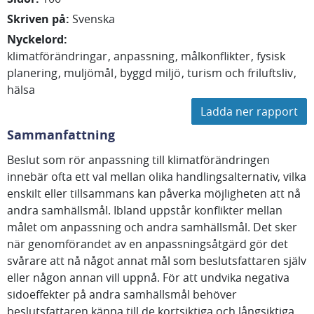
Skriven på
:
Svenska
Nyckelord
:
klimatförändringar
anpassning
målkonflikter
fysisk
planering
muljömål
byggd miljö
turism och friluftsliv
hälsa
Ladda ner rapport
Sammanfattning
Beslut som rör anpassning till klimatförändringen
innebär ofta ett val mellan olika handlingsalternativ, vilka
enskilt eller tillsammans kan påverka möjligheten att nå
andra samhällsmål. Ibland uppstår konflikter mellan
målet om anpassning och andra samhällsmål. Det sker
när genomförandet av en anpassningsåtgärd gör det
svårare att nå något annat mål som beslutsfattaren själv
eller någon annan vill uppnå. För att undvika negativa
sidoeffekter på andra samhällsmål behöver
beslutsfattaren känna till de kortsiktiga och långsiktiga