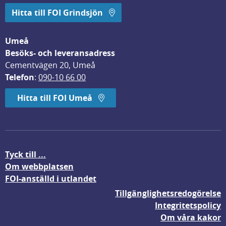
Hitta till FOI Grindsjön
Umeå
Besöks- och leveransadress
Cementvägen 20, Umeå
Telefon
: 
090-10 66 00
Hitta till FOI Umeå
Tyck till ...
Om webbplatsen
FOI-anställd i utlandet
Tillgänglighetsredogörelse
Integritetspolicy
Om våra kakor