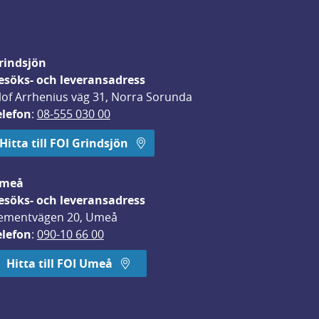
rindsjön
esöks- och leveransadress
lof Arrhenius väg 31, Norra Sorunda
elefon
: 
08-555 030 00
Hitta till FOI Grindsjön
meå
esöks- och leveransadress
ementvägen 20, Umeå
elefon
: 
090-10 66 00
Hitta till FOI Umeå