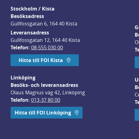
Stockholm / Kista
Besöksadress
Gullfossgatan 6, 164 40 Kista
G
Leveransadress
B
Gullfossgatan 12, 164 40 Kista
O
Telefon
: 
08-555 030 00
T
Hitta till FOI Kista
Linköping
U
Besöks- och leveransadress
B
Olaus Magnus väg 42, Linköping
C
Telefon
: 
013-37 80 00
T
 öppnas i nytt fönster.
Hitta till FOI Linköping