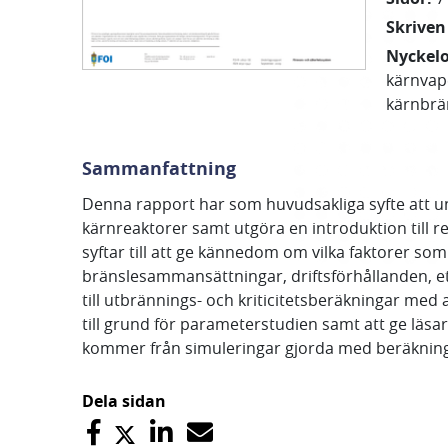
Skriven
Nyckel
kärnva
kärnbrä
Sammanfattning
Denna rapport har som huvudsakliga syfte att un
kärnreaktorer samt utgöra en introduktion till r
syftar till att ge kännedom om vilka faktorer s
bränslesammansättningar, driftsförhållanden, e
till utbrännings- och kriticitetsberäkningar me
till grund för parameterstudien samt att ge läs
kommer från simuleringar gjorda med beräknings
Dela sidan