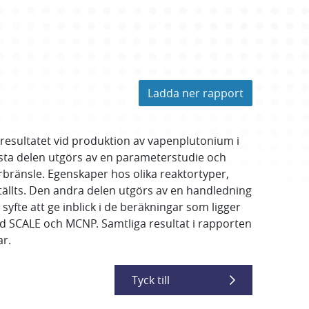
Ladda ner rapport
resultatet vid produktion av vapenplutonium i
örsta delen utgörs av en parameterstudie och
rbränsle. Egenskaper hos olika reaktortyper,
ällts. Den andra delen utgörs av en handledning
fte att ge inblick i de beräkningar som ligger
ed SCALE och MCNP. Samtliga resultat i rapporten
ar.
Tyck till