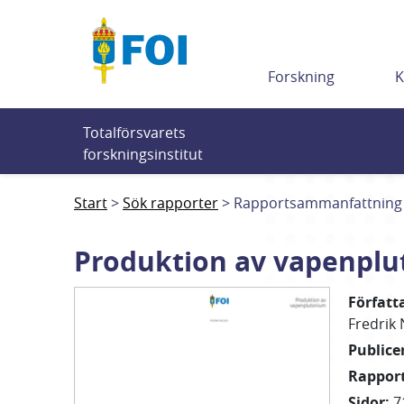
Till innehållet
Forskning
K
Totalförsvarets 
forskningsinstitut
Start
Sök rapporter
Rapportsammanfattning
Produktion av vapenpl
Författ
Fredrik 
Public
Rappo
Sidor
:
7