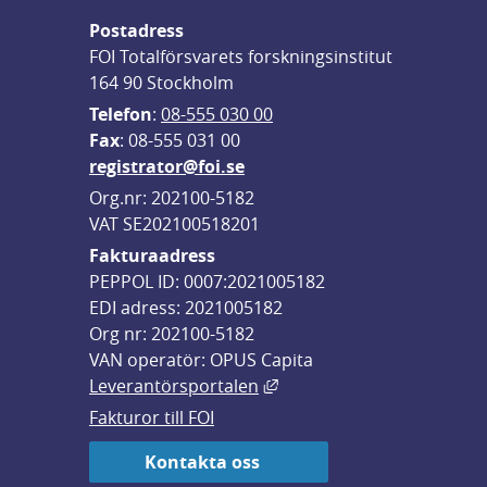
Postadress
FOI Totalförsvarets forskningsinstitut
164 90 Stockholm
Telefon
: 
08-555 030 00
F
ax
: 08-555 031 00
registrator@foi.se
Org.nr: 202100-5182
VAT SE202100518201
Fakturaadress
PEPPOL ID: 0007:2021005182
EDI adress: 2021005182
Org nr: 202100-5182
VAN operatör: OPUS Capita
Länk till annan webbplats,
Leverantörsportalen
Fakturor till FOI
Kontakta oss