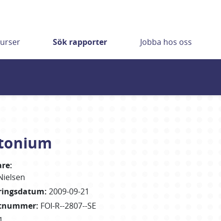
urser
Sök rapporter
Jobba hos oss
utonium
are
:
Nielsen
eringsdatum
:
2009-09-21
rtnummer
:
FOI-R--2807--SE
1