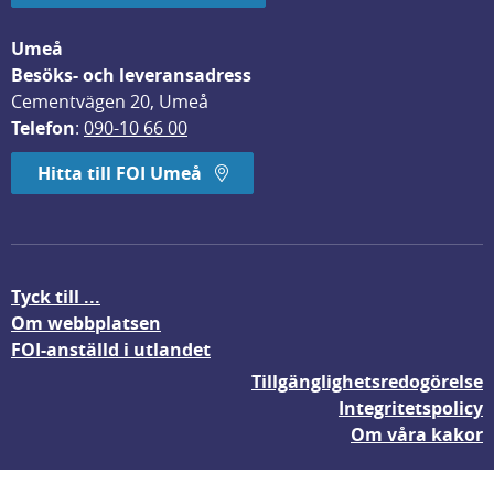
Umeå
Besöks- och leveransadress
Cementvägen 20, Umeå
Telefon
: 
090-10 66 00
Hitta till FOI Umeå
Tyck till ...
Om webbplatsen
FOI-anställd i utlandet
Tillgänglighetsredogörelse
Integritetspolicy
Om våra kakor