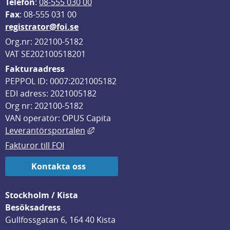
Telefon
: 
08-555 030 00
F
ax
: 08-555 031 00
registrator@foi.se
Org.nr: 202100-5182
VAT SE202100518201
Fakturaadress
PEPPOL ID: 0007:2021005182
EDI adress: 2021005182
Org nr: 202100-5182
VAN operatör: OPUS Capita
Länk till annan webbplats, öppnas i
Leverantörsportalen
Fakturor till FOI
Kontakta oss
Stockholm / Kista
Besöksadress
Gullfossgatan 6, 164 40 Kista