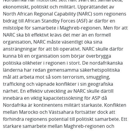
ekonomiskt, politiskt och militärt. Upprättandet av
North African Regional Capability (NARC) som regionens
bidrag till African Standby Forces (ASF) är därför en
milstolpe för samarbete i Maghreb-regionen. Men för att
NARC ska bli effektivt krävs det mer än en formell
organisation, NARC måste väsentligt öka sina
ansträngningar för att bli operativt. NARC skulle därför
kunna bli en organisation som börjar överbrygga
politiska olikheter i regionen i stort. De nordafrikanska
länderna har redan gemensamma säkerhetspolitiska
mål att arbeta mot så som terrorism, smuggling,
trafficking och väpnade konflikter i sin geografiska
närhet. En effektiv utveckling av NARC skulle därtill
innebära en viktig kapacitetssökning för ASP då
Nordafrika är kontinentens militärt starkaste. Konflikten
mellan Marocko och Västsahara fortsätter dock att
förhindra regionens potential till politiskt samarbete. Ett
starkare samarbete mellan Maghreb-regionen och