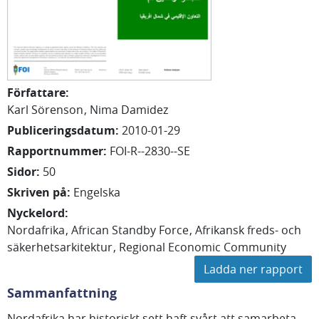
Författare
:
Karl Sörenson
Nima Damidez
Publiceringsdatum
:
2010-01-29
Rapportnummer
:
FOI-R--2830--SE
Sidor
:
50
Skriven på
:
Engelska
Nyckelord
:
Nordafrika
African Standby Force
Afrikansk freds- och
säkerhetsarkitektur
Regional Economic Community
Ladda ner rapport
Sammanfattning
Nordafrika har historiskt sett haft svårt att samarbeta,