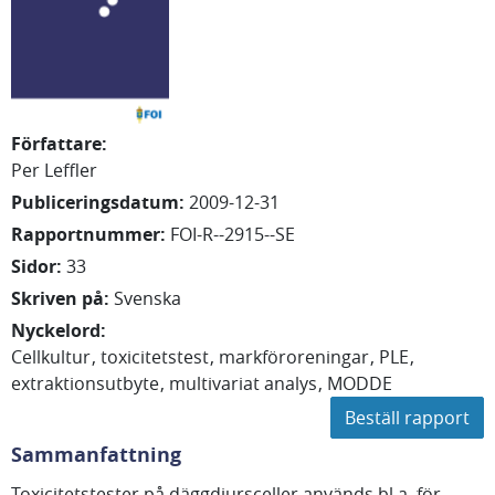
Författare
:
Per Leffler
Publiceringsdatum
:
2009-12-31
Rapportnummer
:
FOI-R--2915--SE
Sidor
:
33
Skriven på
:
Svenska
Nyckelord
:
Cellkultur
toxicitetstest
markföroreningar
PLE
extraktionsutbyte
multivariat analys
MODDE
Beställ rapport
Sammanfattning
Toxicitetstester på däggdjursceller används bl.a. för