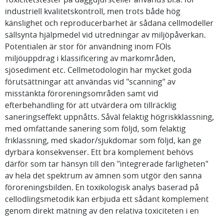
industriell kvalitetskontroll, men trots både hög
känslighet och reproducerbarhet är sådana cellmodeller
sällsynta hjälpmedel vid utredningar av miljöpåverkan.
Potentialen är stor för användning inom FOIs
miljöuppdrag i klassificering av markområden,
sjösediment etc. Cellmetodologin har mycket goda
förutsättningar att användas vid "scanning" av
misstänkta föroreningsområden samt vid
efterbehandling för att utvärdera om tillräcklig
saneringseffekt uppnåtts. Såväl felaktig högriskklassning,
med omfattande sanering som följd, som felaktig
friklassning, med skador/sjukdomar som följd, kan ge
dyrbara konsekvenser. Ett bra komplement behövs
därför som tar hänsyn till den "integrerade farligheten"
av hela det spektrum av ämnen som utgör den sanna
föroreningsbilden. En toxikologisk analys baserad på
cellodlingsmetodik kan erbjuda ett sådant komplement
genom direkt mätning av den relativa toxiciteten i en