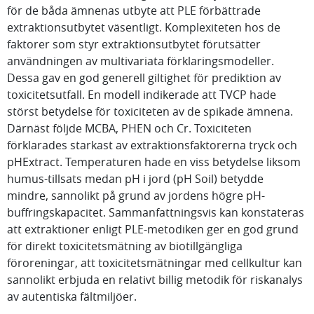
för de båda ämnenas utbyte att PLE förbättrade
extraktionsutbytet väsentligt. Komplexiteten hos de
faktorer som styr extraktionsutbytet förutsätter
användningen av multivariata förklaringsmodeller.
Dessa gav en god generell giltighet för prediktion av
toxicitetsutfall. En modell indikerade att TVCP hade
störst betydelse för toxiciteten av de spikade ämnena.
Därnäst följde MCBA, PHEN och Cr. Toxiciteten
förklarades starkast av extraktionsfaktorerna tryck och
pHExtract. Temperaturen hade en viss betydelse liksom
humus-tillsats medan pH i jord (pH Soil) betydde
mindre, sannolikt på grund av jordens högre pH-
buffringskapacitet. Sammanfattningsvis kan konstateras
att extraktioner enligt PLE-metodiken ger en god grund
för direkt toxicitetsmätning av biotillgängliga
föroreningar, att toxicitetsmätningar med cellkultur kan
sannolikt erbjuda en relativt billig metodik för riskanalys
av autentiska fältmiljöer.