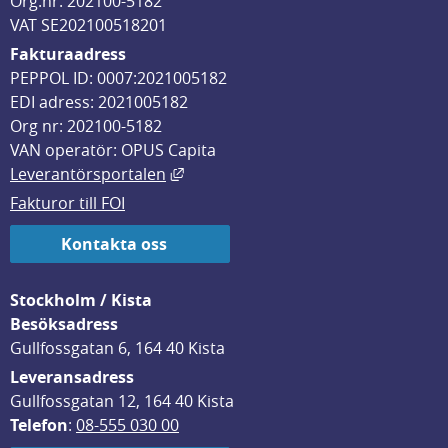
Org.nr: 202100-5182
VAT SE202100518201
Fakturaadress
PEPPOL ID: 0007:2021005182
EDI adress: 2021005182
Org nr: 202100-5182
VAN operatör: OPUS Capita
Länk till annan webbplats, öppnas i
Leverantörsportalen
Fakturor till FOI
Kontakta oss
Stockholm / Kista
Besöksadress
Gullfossgatan 6, 164 40 Kista
Leveransadress
Gullfossgatan 12, 164 40 Kista
Telefon
: 
08-555 030 00