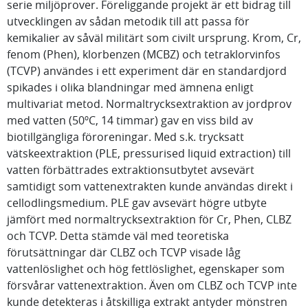
serie miljöprover. Föreliggande projekt är ett bidrag till
utvecklingen av sådan metodik till att passa för
kemikalier av såväl militärt som civilt ursprung. Krom, Cr,
fenom (Phen), klorbenzen (MCBZ) och tetraklorvinfos
(TCVP) användes i ett experiment där en standardjord
spikades i olika blandningar med ämnena enligt
multivariat metod. Normaltrycksextraktion av jordprov
med vatten (50ºC, 14 timmar) gav en viss bild av
biotillgängliga föroreningar. Med s.k. trycksatt
vätskeextraktion (PLE, pressurised liquid extraction) till
vatten förbättrades extraktionsutbytet avsevärt
samtidigt som vattenextrakten kunde användas direkt i
cellodlingsmedium. PLE gav avsevärt högre utbyte
jämfört med normaltrycksextraktion för Cr, Phen, CLBZ
och TCVP. Detta stämde väl med teoretiska
förutsättningar där CLBZ och TCVP visade låg
vattenlöslighet och hög fettlöslighet, egenskaper som
försvårar vattenextraktion. Även om CLBZ och TCVP inte
kunde detekteras i åtskilliga extrakt antyder mönstren