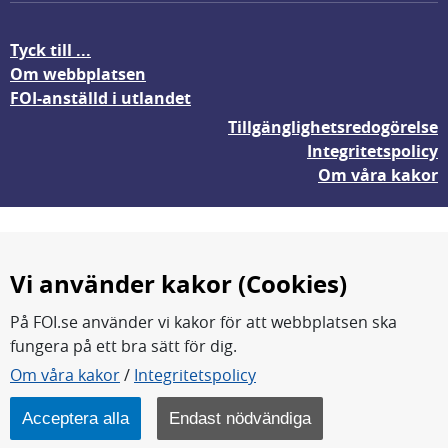
Tyck till ...
Om webbplatsen
FOI-anställd i utlandet
Tillgänglighetsredogörelse
Integritetspolicy
Om våra kakor
Vi använder kakor (Cookies)
På FOI.se använder vi kakor för att webbplatsen ska
fungera på ett bra sätt för dig.
FOI forskar för en säkrare värld.
Om våra kakor
/
Integritetspolicy
FOI:s kärnverksamhet är forskning, metod- och
teknikutveckling samt analyser och studier.
Acceptera alla
Endast nödvändiga
Myndigheten ligger under Försvarsdepartementet.