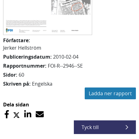
Författare
:
Jerker Hellström
Publiceringsdatum
:
2010-02-04
Rapportnummer
:
FOI-R--2946--SE
Sidor
:
60
Skriven på
:
Engelska
Ladda ner rapport
Dela sidan
Tyck till