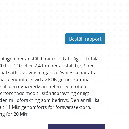
Beställ rapport
ningen per anställd har minskat något. Totala
 ton CO2 eller 2,4 ton per anställd (2,7 per
mål satts av avdelningarna. Av dessa har åtta
ision har genomförts vid av FOIs gemensamma
e till den egna verksamheten. Den totala
derförenade med tillståndsprövning enligt
den miljöforskning som bedrivs. Den är till lika
talt 11 Mkr genomförts för försvarssektorn,
ng för 20 Mkr.