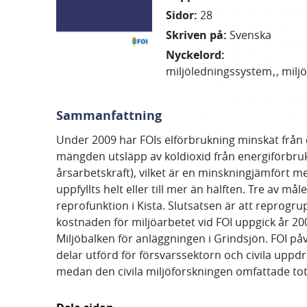
Sidor
:
28
Skriven på
:
Svenska
Nyckelord
:
miljöledningssystem
milj
Sammanfattning
Under 2009 har FOIs elförbrukning minskat från 
mängden utsläpp av koldioxid från energiförbrukn
årsarbetskraft), vilket är en minskningjämfört m
uppfyllts helt eller till mer än hälften. Tre av 
reprofunktion i Kista. Slutsatsen är att reprogr
kostnaden för miljöarbetet vid FOI uppgick år 2
Miljöbalken för anläggningen i Grindsjön. FOI påv
delar utförd för försvarssektorn och civila uppd
medan den civila miljöforskningen omfattade tot