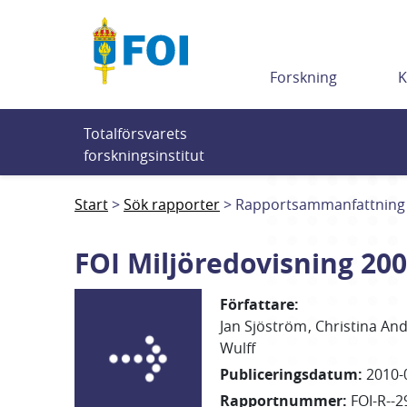
Till innehållet
Forskning
K
Totalförsvarets 
forskningsinstitut
Start
Sök rapporter
Rapportsammanfattning
FOI Miljöredovisning 20
Författare
:
Jan Sjöström
Christina
And
Wulff
Publiceringsdatum
:
2010-
Rapportnummer
:
FOI-R--2