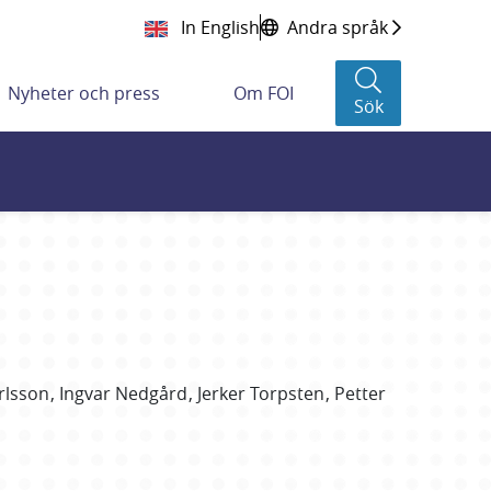
In English
Andra språk
Nyheter och press
Om FOI
Sök
rlsson
Ingvar
Nedgård
Jerker
Torpsten
Petter