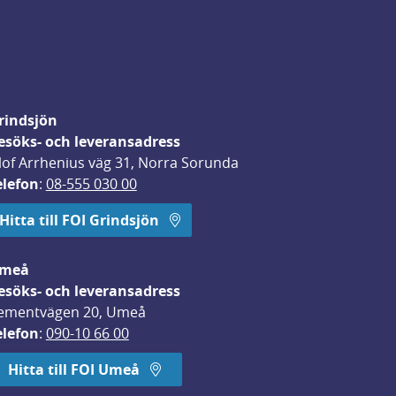
rindsjön
esöks- och leveransadress
lof Arrhenius väg 31, Norra Sorunda
elefon
: 
08-555 030 00
Hitta till FOI Grindsjön
meå
esöks- och leveransadress
ementvägen 20, Umeå
elefon
: 
090-10 66 00
Hitta till FOI Umeå