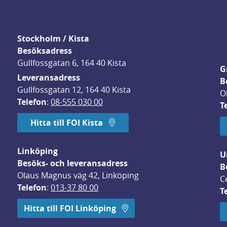
Stockholm / Kista
Besöksadress
Gullfossgatan 6, 164 40 Kista
G
Leveransadress
B
Gullfossgatan 12, 164 40 Kista
O
Telefon
: 
08-555 030 00
T
Hitta till FOI Kista
Linköping
U
Besöks- och leveransadress
B
Olaus Magnus väg 42, Linköping
C
Telefon
: 
013-37 80 00
T
 öppnas i nytt fönster.
Hitta till FOI Linköping