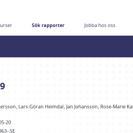
urser
Sök rapporter
Jobba hos oss
09
ersson
Lars-Göran
Heimdal
Jan
Johansson
Rose-Marie
Ka
05-20
963--SE