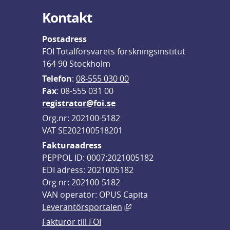
Kontakt
Postadress
FOI Totalförsvarets forskningsinstitut
164 90 Stockholm
Telefon
: 
08-555 030 00
F
ax
: 08-555 031 00
registrator@foi.se
Org.nr: 202100-5182
VAT SE202100518201
Fakturaadress
PEPPOL ID: 0007:2021005182
EDI adress: 2021005182
Org nr: 202100-5182
VAN operatör: OPUS Capita
Länk till annan webbplats,
Leverantörsportalen
Fakturor till FOI