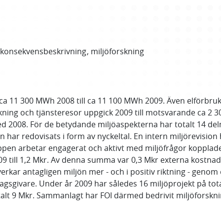
ökonsekvensbeskrivning
miljöforskning
ca 11 300 MWh 2008 till ca 11 100 MWh 2009. Även elförbruk
ing och tjänsteresor uppgick 2009 till motsvarande ca 2 300
ed 2008. För de betydande miljöaspekterna har totalt 14 del
målen har redovisats i form av nyckeltal. En intern miljörev
uppen arbetar engagerat och aktivt med miljöfrågor kopplad
009 till 1,2 Mkr. Av denna summa var 0,3 Mkr externa kostna
erkar antagligen miljön mer - och i positiv riktning - genom 
ragsgivare. Under år 2009 har således 16 miljöprojekt på to
alt 9 Mkr. Sammanlagt har FOI därmed bedrivit miljöforskni