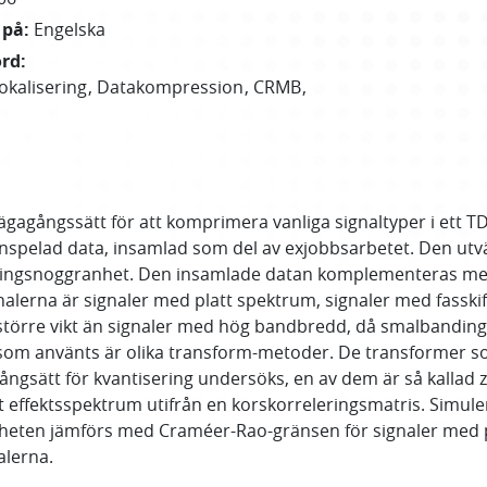
 på
:
Engelska
ord
:
okalisering
Datakompression
CRMB
ägagångssätt för att komprimera vanliga signaltyper i ett 
spelad data, insamlad som del av exjobbsarbetet. Den utvärd
eringsnoggranhet. Den insamlade datan komplementeras med
nalerna är signaler med platt spektrum, signaler med fass
törre vikt än signaler med hög bandbredd, då smalbandinga si
som använts är olika transform-metoder. De transformer 
ångsätt för kvantisering undersöks, en av dem är så kallad z
 effektsspektrum utifrån en korskorreleringsmatris. Simul
heten jämförs med Craméer-Rao-gränsen för signaler med p
alerna.