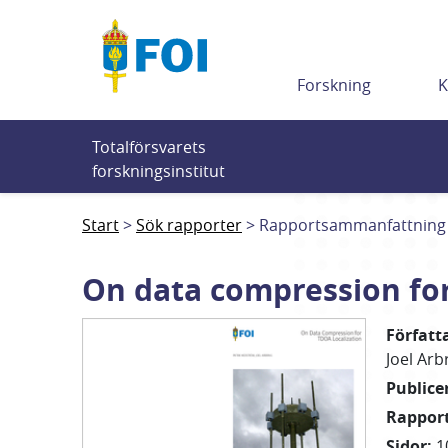
Till innehållet
Forskning
K
Totalförsvarets 
forskningsinstitut
Start
Sök rapporter
Rapportsammanfattning
On data compression for
Författ
Joel
Arb
Public
Rappo
Sidor
:
1