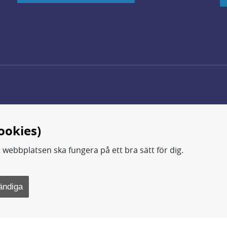
ookies)
t webbplatsen ska fungera på ett bra sätt för dig.
d.
ning, metod- och teknikutveckling samt analyser och studie
ändiga
rsvarsdepartementet.