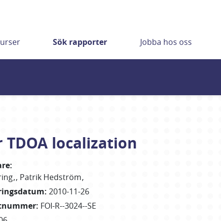
urser
Sök rapporter
Jobba hos oss
 TDOA localization
are
:
ring
Patrik
Hedström
eringsdatum
:
2010-11-26
rtnummer
:
FOI-R--3024--SE
06