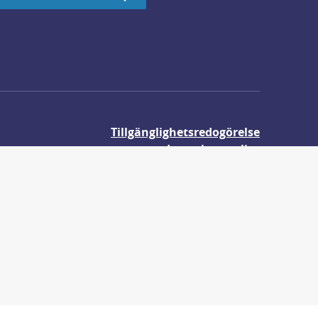
Tillgänglighetsredogörelse
Integritetspolicy
Om våra kakor
r.