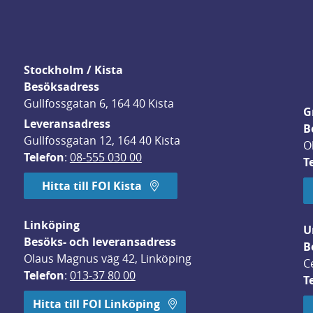
Stockholm / Kista
Besöksadress
Gullfossgatan 6, 164 40 Kista
G
Leveransadress
B
Gullfossgatan 12, 164 40 Kista
O
Telefon
: 
08-555 030 00
T
Hitta till FOI Kista
Linköping
U
Besöks- och leveransadress
B
Olaus Magnus väg 42, Linköping
C
Telefon
: 
013-37 80 00
T
 öppnas i nytt fönster.
Hitta till FOI Linköping