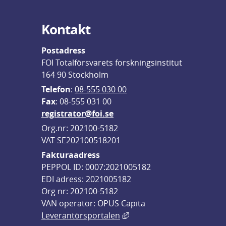
Kontakt
Postadress
FOI Totalförsvarets forskningsinstitut
164 90 Stockholm
Telefon
: 
08-555 030 00
F
ax
: 08-555 031 00
registrator@foi.se
Org.nr: 202100-5182
VAT SE202100518201
Fakturaadress
PEPPOL ID: 0007:2021005182
EDI adress: 2021005182
Org nr: 202100-5182
VAN operatör: OPUS Capita
Länk till annan webbplats,
Leverantörsportalen