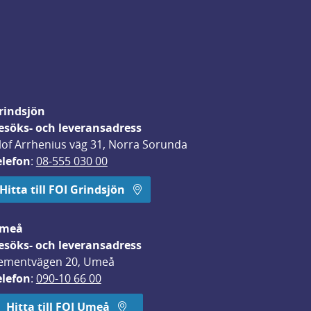
rindsjön
esöks- och leveransadress
lof Arrhenius väg 31, Norra Sorunda
elefon
: 
08-555 030 00
Hitta till FOI Grindsjön
meå
esöks- och leveransadress
ementvägen 20, Umeå
elefon
: 
090-10 66 00
Hitta till FOI Umeå