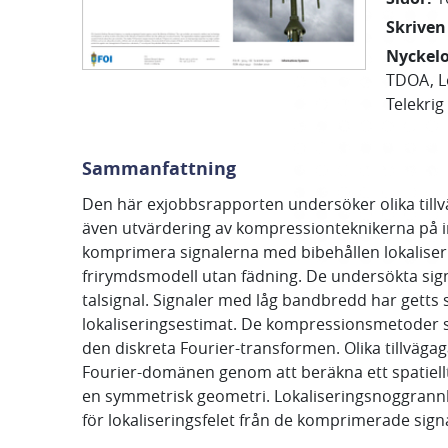
Skriven
Nyckel
TDOA
L
Telekrig
Sammanfattning
Den här exjobbsrapporten undersöker olika tillv
även utvärdering av kompressionteknikerna på in
komprimera signalerna med bibehållen lokalis
frirymdsmodell utan fädning. De undersökta sig
talsignal. Signaler med låg bandbredd har getts s
lokaliseringsestimat. De kompressionsmetoder 
den diskreta Fourier-transformen. Olika tillvägag
Fourier-domänen genom att beräkna ett spatiellt
en symmetrisk geometri. Lokaliseringsnoggrann
för lokaliseringsfelet från de komprimerade sign