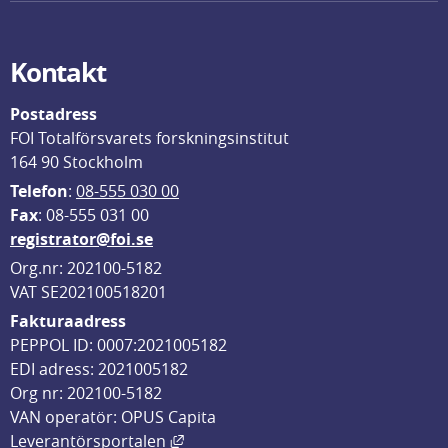
Kontakt
Postadress
FOI Totalförsvarets forskningsinstitut
164 90 Stockholm
Telefon
: 
08-555 030 00
F
ax
: 08-555 031 00
registrator@foi.se
Org.nr: 202100-5182
VAT SE202100518201
Fakturaadress
PEPPOL ID: 0007:2021005182
EDI adress: 2021005182
Org nr: 202100-5182
VAN operatör: OPUS Capita
Länk till annan webbplats, öppnas i
Leverantörsportalen