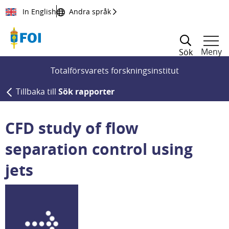
Till innehållet
In English
Andra språk
Meny
Sök
Totalförsvarets forskningsinstitut
Tillbaka till
Sök rapporter
CFD study of flow
separation control using
jets