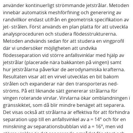
använder kontinuerligt strömmande jetstrålar. Metoden
innebär automatisk meshförfining och generering av
randvillkor endast utifrån en geometrisk specifikation av
jet- strålen. Först används en plan platta för att utveckla
analysproceduren och studera flödesstrukturerna.
Metoden andvänds sedan för att studera en vingprofil
där vi undersöker möjligheten att undvika
flödesseparation vid större anfallsvinklar med hjälp av
jetstrålar (placerade nära bakkanten på vingen) samt
hur jetstrålarna påverkar de aerodynamiska krafterna.
Resultaten visar att en virvel utvecklas en bit bakom
strålen och expanderar när den transporteras ned-
ströms. På ett liknande sätt genererar strålarna för
vingen roterande virvlar. Virvlarna ökar omblandningen i
gränsskiktet, som då blir mindre benäget att separera.
Det visas också att strålarna är effektiva för att förhindra
separation upp till en anfallsvinkel av a = 14° och för en
minskning av separationsbubblan vid a = 16°, men vid