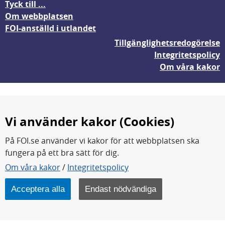
Tyck till ...
Om webbplatsen
FOI-anställd i utlandet
Tillgänglighetsredogörelse
Integritetspolicy
Om våra kakor
Vi använder kakor (Cookies)
På FOI.se använder vi kakor för att webbplatsen ska
fungera på ett bra sätt för dig.
FOI forskar för en säkrare värld.
Om våra kakor
/
Integritetspolicy
FOI:s kärnverksamhet är forskning, metod- och
teknikutveckling samt analyser och studier.
Acceptera alla
Endast nödvändiga
Myndigheten ligger under Försvarsdepartementet.