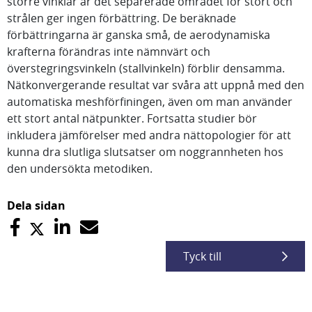
större vinklar är det separerade området för stort och
strålen ger ingen förbättring. De beräknade
förbättringarna är ganska små, de aerodynamiska
krafterna förändras inte nämnvärt och
överstegringsvinkeln (stallvinkeln) förblir densamma.
Nätkonvergerande resultat var svåra att uppnå med den
automatiska meshförfiningen, även om man använder
ett stort antal nätpunkter. Fortsatta studier bör
inkludera jämförelser med andra nättopologier för att
kunna dra slutliga slutsatser om noggrannheten hos
den undersökta metodiken.
Dela sidan
Tyck till