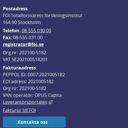
Postadress
FOI Totalförsvarets forskningsinstitut
164 90 Stockholm
Telefon
: 
08-555 030 00
F
ax
: 08-555 031 00
registrator@foi.se
Org.nr: 202100-5182
VAT SE202100518201
Fakturaadress
PEPPOL ID: 0007:2021005182
EDI adress: 2021005182
Org nr: 202100-5182
VAN operatör: OPUS Capita
Länk till annan webbplats, öppnas i
Leverantörsportalen
Fakturor till FOI
Kontakta oss