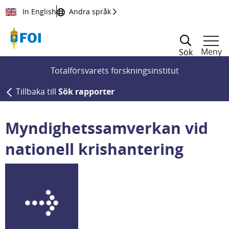
Till innehållet
In English
Andra språk
Meny
Sök
Totalförsvarets forskningsinstitut
Tillbaka till
Sök rapporter
Myndighetssamverkan vid
nationell krishantering