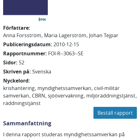
Författare
:
Anna
Forsström
Maria
Lagerström
Johan
Tejpar
Publiceringsdatum
:
2010-12-15
Rapportnummer
:
FOI-R--3063--SE
Sidor
:
52
Skriven på
:
Svenska
Nyckelord
:
krishantering
myndighetssamverkan
civil-militär
samverkan
CBRN
sjöövervakning
miljöräddningstjänst
räddningstjänst
Beställ rapport
Sammanfattning
I denna rapport studeras myndighetssamverkan på