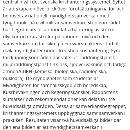
central nivå i det svenska krishanteringssystemet. Syftet
är att skapa en överblick över förutsättningarna för och
behovet av nationell myndighetssamverkan med
tyngdpunkt på civil-militär samverkan. Studieområdet
har begränsats till att innefatta hantering av större
olyckor och katastrofer på nationell nivå och den
samverkan som tar sikte på Försvarsmaktens stöd till
civila myndigheter under fredstida krishantering. Fyra
fördjupningsområden har valts ut: räddningstjänst,
miljöräddningstjänst till sjöss, sjöövervakning och farliga
ämnen/CBRN (kemiska, biologiska, radiologiska,
nukleära). De myndigheter som studeras är
Myndigheten för samhällsskydd och beredskap,
Kustbevakningen och Regeringskansliet. Rapportens
slutsatser och rekommendationer kan delas in i tre
huvudsakliga områden. Dessa är samverkansbegreppet,
krishanteringssystemets uppbyggnad samt samverkan i
praktiken. Resultaten visar två huvudsakliga bilder där
den ena bilden är att myndighetssamverkan i