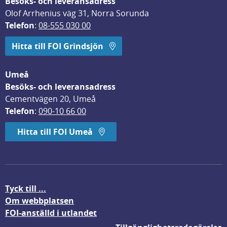
Besöks- och leveransadress
Olof Arrhenius väg 31, Norra Sorunda
Telefon
: 
08-555 030 00
Hitta till FOI Grindsjön
Umeå
Besöks- och leveransadress
Cementvägen 20, Umeå
Telefon
: 
090-10 66 00
Hitta till FOI Umeå
Tyck till ...
Om webbplatsen
FOI-anställd i utlandet