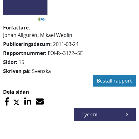
Författare
:
Johan
Allgurén
Mikael
Wedlin
Publiceringsdatum
:
2011-03-24
Rapportnummer
:
FOI-R--3172--SE
Sidor
:
15
Skriven på
:
Svenska
Beställ rapport
Dela sidan
Tyck till