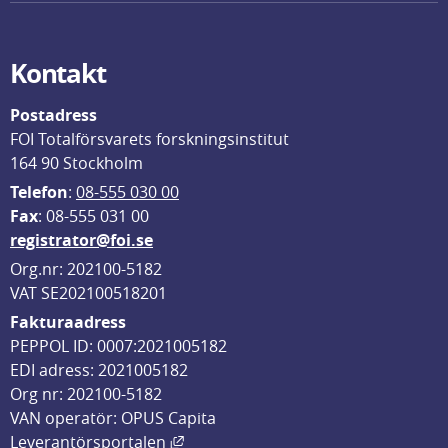
Kontakt
Postadress
FOI Totalförsvarets forskningsinstitut
164 90 Stockholm
Telefon
: 
08-555 030 00
F
ax
: 08-555 031 00
registrator@foi.se
Org.nr: 202100-5182
VAT SE202100518201
Fakturaadress
PEPPOL ID: 0007:2021005182
EDI adress: 2021005182
Org nr: 202100-5182
VAN operatör: OPUS Capita
Länk till annan webbplats, öppnas i
Leverantörsportalen