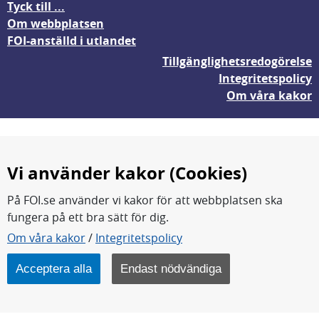
Tyck till ...
Om webbplatsen
FOI-anställd i utlandet
Tillgänglighetsredogörelse
Integritetspolicy
Om våra kakor
Vi använder kakor (Cookies)
På FOI.se använder vi kakor för att webbplatsen ska
fungera på ett bra sätt för dig.
FOI forskar för en säkrare värld.
Om våra kakor
/
Integritetspolicy
FOI:s kärnverksamhet är forskning, metod- och
teknikutveckling samt analyser och studier.
Acceptera alla
Endast nödvändiga
Myndigheten ligger under Försvarsdepartementet.