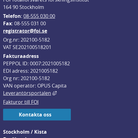
164 90 Stockholm
Telefon
: 
08-555 030 00
F
ax
: 08-555 031 00
registrator@foi.se
Org.nr: 202100-5182
VAT SE202100518201
Fakturaadress
PEPPOL ID: 0007:2021005182
EDI adress: 2021005182
Org nr: 202100-5182
VAN operatör: OPUS Capita
Länk till annan webbplats, öppnas i
Leverantörsportalen
Fakturor till FOI
Kontakta oss
Stockholm / Kista