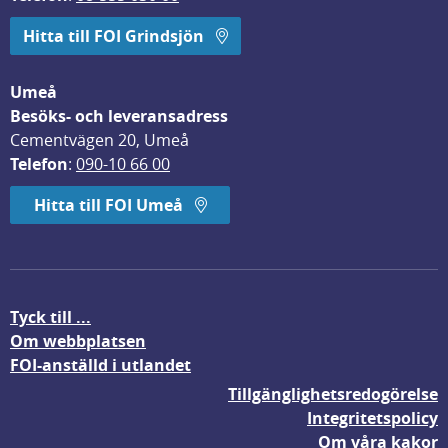
Hitta till FOI Grindsjön
Umeå
Besöks- och leveransadress
Cementvägen 20, Umeå
Telefon
: 
090-10 66 00
Hitta till FOI Umeå
Tyck till ...
Om webbplatsen
FOI-anställd i utlandet
Tillgänglighetsredogörelse
Integritetspolicy
Om våra kakor