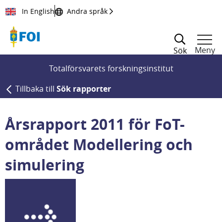
Till innehållet
In English
Andra språk
Meny
Sök
Totalförsvarets forskningsinstitut
Tillbaka till
Sök rapporter
Årsrapport 2011 för FoT-
området Modellering och
simulering