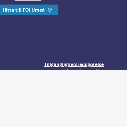
Hitta till FOI Umeå
Tillgänglighetsredogörelse
Integritetspolicy
Om våra kakor
r.