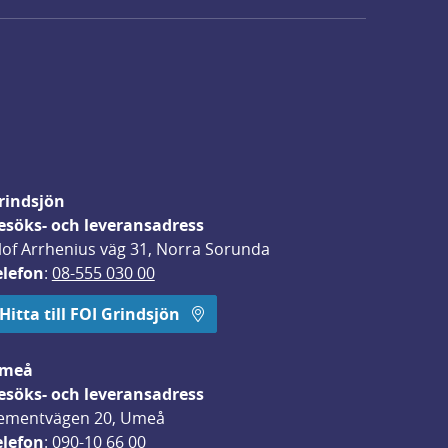
rindsjön
esöks- och leveransadress
lof Arrhenius väg 31, Norra Sorunda
elefon
: 
08-555 030 00
Hitta till FOI Grindsjön
meå
esöks- och leveransadress
ementvägen 20, Umeå
elefon
: 
090-10 66 00