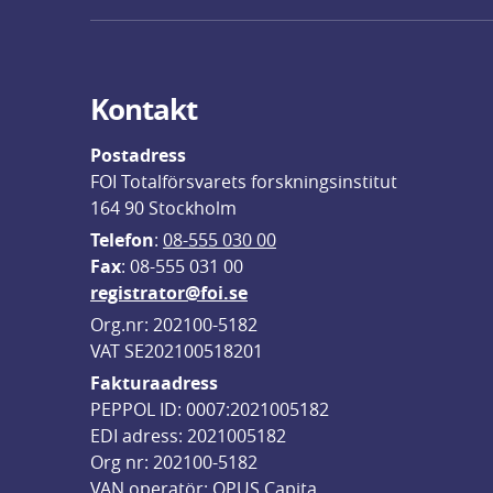
Kontakt
Postadress
FOI Totalförsvarets forskningsinstitut
164 90 Stockholm
Telefon
: 
08-555 030 00
F
ax
: 08-555 031 00
registrator@foi.se
Org.nr: 202100-5182
VAT SE202100518201
Fakturaadress
PEPPOL ID: 0007:2021005182
EDI adress: 2021005182
Org nr: 202100-5182
VAN operatör: OPUS Capita