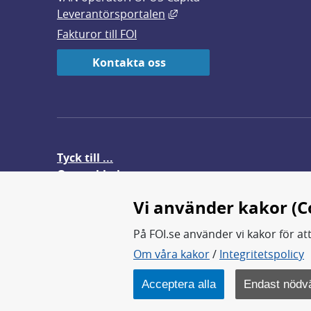
Länk till annan webbplats,
Leverantörsportalen
Fakturor till FOI
Kontakta oss
Tyck till ...
Om webbplatsen
FOI-anställd i utlandet
Vi använder kakor (C
På FOI.se använder vi kakor för at
Om våra kakor
/
Integritetspolicy
FOI forskar för en säkrare värl
FOI:s kärnverksamhet är forsk
Acceptera alla
Endast nödv
Myndigheten ligger under Fö