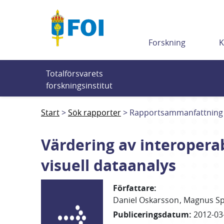
Till innehållet
Forskning
K
Totalförsvarets 
forskningsinstitut
Start
Sök rapporter
Rapportsammanfattning
Värdering av interoperab
visuell dataanalys
Författare
:
Daniel
Oskarsson
Magnus
Sp
Publiceringsdatum
:
2012-03