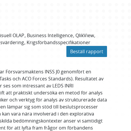
isuell OLAP
Business Intelligence
QlikView
svärdering
Krigsförbandsspecifikationer
Beställ rapport
4 har Försvarsmaktens INSS J0 genomfört en
 Tasks och ACO Forces Standards). Resultatet av
 ses som intressant av LEDS INRI
ft att praktiskt undersöka en metod för analys
ker och verktyg för analys av strukturerade data
den lämpar sig som stöd till beslutsprocesser
kan vara nära involverad i den explorativa
skilda bedömningskontexter anser vi samtidigt
ent för att lyfta fram frågor om förbandens