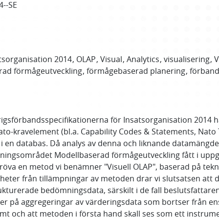
4--SE
tsorganisation 2014
OLAP
Visual
Analytics
visualisering
V
rad förmågeutveckling
förmågebaserad planering
förband
l krigsförbandsspecifikationerna för Insatsorganisation 201
Nato-kravelement (bl.a. Capability Codes & Statements, Nato
i en databas. Då analys av denna och liknande datamängder
ningsområdet Modellbaserad förmågeutveckling fått i uppgi
röva en metod vi benämner "Visuell OLAP", baserad på tekni
nheter från tillämpningar av metoden drar vi slutsatsen att 
erade bedömningsdata, särskilt i de fall beslutsfattaren 
ger på aggregeringar av värderingsdata som bortser från en
amt och att metoden i första hand skall ses som ett instrum