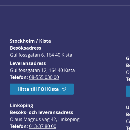
Stockholm / Kista
Besöksadress
Gullfossgatan 6, 164 40 Kista
G
Leveransadress
B
Gullfossgatan 12, 164 40 Kista
O
Telefon
: 
08-555 030 00
T
Hitta till FOI Kista
Linköping
U
Besöks- och leveransadress
B
Olaus Magnus väg 42, Linköping
C
Telefon
: 
013-37 80 00
T