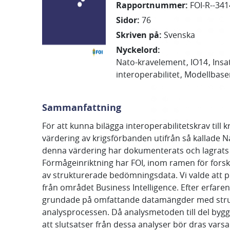
Rapportnummer
:
FOI-R--341
Sidor
:
76
Skriven på
:
Svenska
Nyckelord
:
Nato-kravelement
IO14
Insa
interoperabilitet
Modellbase
Sammanfattning
För att kunna bilägga interoperabilitetskrav til
värdering av krigsförbanden utifrån så kallade 
denna värdering har dokumenterats och lagrats 
Förmågeinriktning har FOI, inom ramen för forsk
av strukturerade bedömningsdata. Vi valde att p
från området Business Intelligence. Efter erfare
grundade på omfattande datamängder med struktur
analysprocessen. Då analysmetoden till del byg
att slutsatser från dessa analyser bör dras vars