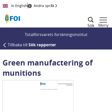
Till innehållet
In English
Andra språk
Meny
Sök
Totalförsvarets forskningsinstitut
Tillbaka till
Sök rapporter
Green manufactering of
munitions