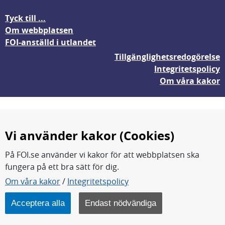
Tyck till ...
Om webbplatsen
FOI-anställd i utlandet
Tillgänglighetsredogörelse
Integritetspolicy
Om våra kakor
Vi använder kakor (Cookies)
På FOI.se använder vi kakor för att webbplatsen ska
fungera på ett bra sätt för dig.
FOI forskar för en säkrare värld.
Om våra kakor
/
Integritetspolicy
FOI:s kärnverksamhet är forskning, metod- och
teknikutveckling samt analyser och studier.
Acceptera alla
Endast nödvändiga
Myndigheten ligger under Försvarsdepartementet.