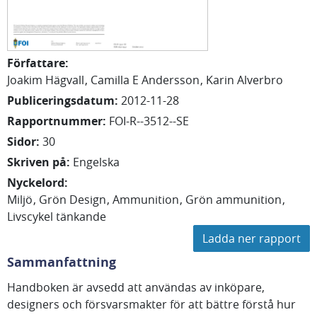
Författare
:
Joakim
Hägvall
Camilla E
Andersson
Karin Alverbro
Publiceringsdatum
:
2012-11-28
Rapportnummer
:
FOI-R--3512--SE
Sidor
:
30
Skriven på
:
Engelska
Nyckelord
:
Miljö
Grön Design
Ammunition
Grön ammunition
Livscykel tänkande
Ladda ner rapport
Sammanfattning
Handboken är avsedd att användas av inköpare,
designers och försvarsmakter för att bättre förstå hur