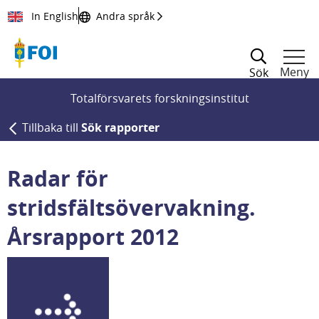
Till innehållet
In English
Andra språk
Meny
Sök
Totalförsvarets forskningsinstitut
Tillbaka till
Sök rapporter
Radar för
stridsfältsövervakning.
Årsrapport 2012