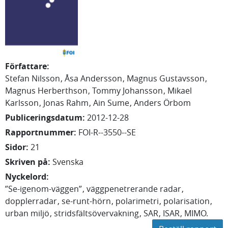
Författare
:
Stefan
Nilsson
Åsa
Andersson
Magnus
Gustavsson
Magnus
Herberthson
Tommy
Johansson
Mikael
Karlsson
Jonas
Rahm
Ain
Sume
Anders
Örbom
Publiceringsdatum
:
2012-12-28
Rapportnummer
:
FOI-R--3550--SE
Sidor
:
21
Skriven på
:
Svenska
Nyckelord
:
”Se-igenom-väggen”
väggpenetrerande radar
dopplerradar
se-runt-hörn
polarimetri
polarisation
urban miljö
stridsfältsövervakning
SAR
ISAR
MIMO.