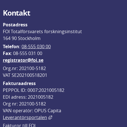
Kontakt
Postadress
FOI Totalförsvarets forskningsinstitut
164 90 Stockholm
Telefon
: 
08-555 030 00
F
ax
: 08-555 031 00
registrator@foi.se
Org.nr: 202100-5182
VAT SE202100518201
Fakturaadress
PEPPOL ID: 0007:2021005182
EDI adress: 2021005182
Org nr: 202100-5182
VAN operatör: OPUS Capita
Länk till annan webbplats, öppnas i
Leverantörsportalen
Fakturor till FOI