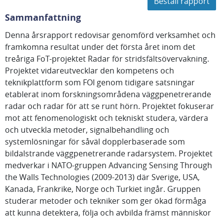
Beställ rapport
Sammanfattning
Denna årsrapport redovisar genomförd verksamhet och
framkomna resultat under det första året inom det
treåriga FoT-projektet Radar för stridsfältsövervakning.
Projektet vidareutvecklar den kompetens och
teknikplattform som FOI genom tidigare satsningar
etablerat inom forskningsområdena väggpenetrerande
radar och radar för att se runt hörn. Projektet fokuserar
mot att fenomenologiskt och tekniskt studera, värdera
och utveckla metoder, signalbehandling och
systemlösningar för såväl dopplerbaserade som
bildalstrande väggpenetrerande radarsystem. Projektet
medverkar i NATO-gruppen Advancing Sensing Through
the Walls Technologies (2009-2013) där Sverige, USA,
Kanada, Frankrike, Norge och Turkiet ingår. Gruppen
studerar metoder och tekniker som ger ökad förmåga
att kunna detektera, följa och avbilda främst människor