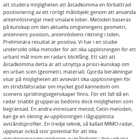
att studera möjligheten att åstadkomma en förbättrad
positionering av ett rörligt målobjekt genom att använda
antennlösningar med smalare lober. Metoden baseras
på kunskap om den aktuella omgivningens geometri,
antennens position, antennlobens riktning i tiden.
Preliminära resultat är positiva. Vi har i en studie
undersökt olika metoder för att öka upplösningen för ett
urbant mål inom en radars blickfång. Ett sätt att
åstadkomma detta är att utnyttja a priori-kunskap om
en urban scen (geometri, material). Gjorda beräkningar
visar på möjligheten att avsevärt öka upplösningen för
en stridsfältsradar om mycket god kännedom om
scenens spridningsegenskaper finns. För ett fall då en
radar snabbt grupperas bedöms dock möjligheten som
begränsad. En andra intressant metod, Cetin-metoden,
kan ge en ökning av upplösningen i lågupplösta
avståndsprofiler. En tredje teknik, så kallad MIMO-radar,
uppvisar också stor potential för att öka
inmätningsnoggrannheten av målobjekt i den urbana