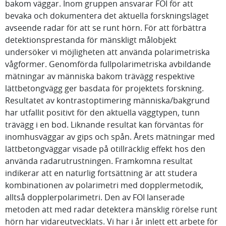
bakom väggar. Inom gruppen ansvarar FOI för att
bevaka och dokumentera det aktuella forskningsläget
avseende radar för att se runt hörn. För att förbättra
detektionsprestanda för mänskligt målobjekt
undersöker vi möjligheten att använda polarimetriska
vågformer. Genomförda fullpolarimetriska avbildande
mätningar av människa bakom trävägg respektive
lättbetongvägg ger basdata för projektets forskning.
Resultatet av kontrastoptimering människa/bakgrund
har utfallit positivt för den aktuella väggtypen, tunn
trävägg i en bod. Liknande resultat kan förväntas för
inomhusväggar av gips och spån. Årets mätningar med
lättbetongväggar visade på otillräcklig effekt hos den
använda radarutrustningen. Framkomna resultat
indikerar att en naturlig fortsättning är att studera
kombinationen av polarimetri med dopplermetodik,
alltså dopplerpolarimetri. Den av FOI lanserade
metoden att med radar detektera mänsklig rörelse runt
hörn har vidareutvecklats. Vi har i år inlett ett arbete för