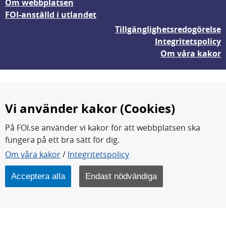
Om webbplatsen
FOI-anställd i utlandet
Tillgänglighetsredogörelse
Integritetspolicy
Om våra kakor
Vi använder kakor (Cookies)
På FOI.se använder vi kakor för att webbplatsen ska
fungera på ett bra sätt för dig.
FOI forskar för en säkrare värld.
Om våra kakor
/
Integritetspolicy
FOI:s kärnverksamhet är forskning, metod- och
teknikutveckling samt analyser och studier.
Acceptera alla
Endast nödvändiga
Myndigheten ligger under Försvarsdepartementet.