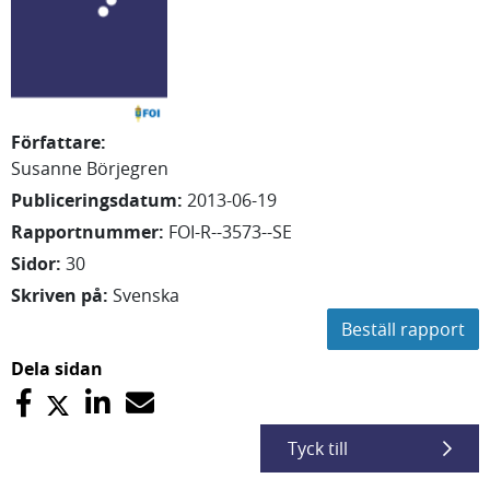
Författare
:
Susanne
Börjegren
Publiceringsdatum
:
2013-06-19
Rapportnummer
:
FOI-R--3573--SE
Sidor
:
30
Skriven på
:
Svenska
Beställ rapport
Dela sidan
Tyck till