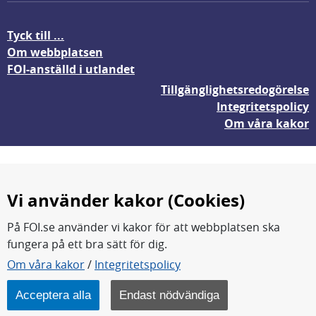
Tyck till ...
Om webbplatsen
FOI-anställd i utlandet
Tillgänglighetsredogörelse
Integritetspolicy
Om våra kakor
Vi använder kakor (Cookies)
På FOI.se använder vi kakor för att webbplatsen ska
fungera på ett bra sätt för dig.
FOI forskar för en säkrare värld.
Om våra kakor
/
Integritetspolicy
FOI:s kärnverksamhet är forskning, metod- och
teknikutveckling samt analyser och studier.
Acceptera alla
Endast nödvändiga
Myndigheten ligger under Försvarsdepartementet.