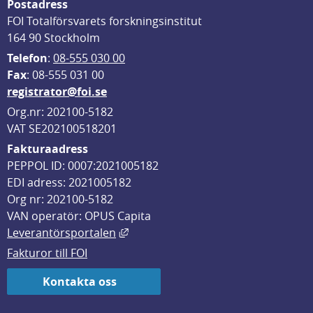
Postadress
FOI Totalförsvarets forskningsinstitut
164 90 Stockholm
Telefon
: 
08-555 030 00
F
ax
: 08-555 031 00
registrator@foi.se
Org.nr: 202100-5182
VAT SE202100518201
Fakturaadress
PEPPOL ID: 0007:2021005182
EDI adress: 2021005182
Org nr: 202100-5182
VAN operatör: OPUS Capita
Länk till annan webbplats, öppnas i
Leverantörsportalen
Fakturor till FOI
Kontakta oss