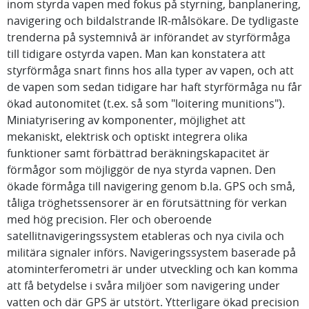
inom styrda vapen med fokus på styrning, banplanering,
navigering och bildalstrande IR-målsökare. De tydligaste
trenderna på systemnivå är införandet av styrförmåga
till tidigare ostyrda vapen. Man kan konstatera att
styrförmåga snart finns hos alla typer av vapen, och att
de vapen som sedan tidigare har haft styrförmåga nu får
ökad autonomitet (t.ex. så som "loitering munitions").
Miniatyrisering av komponenter, möjlighet att
mekaniskt, elektrisk och optiskt integrera olika
funktioner samt förbättrad beräkningskapacitet är
förmågor som möjliggör de nya styrda vapnen. Den
ökade förmåga till navigering genom b.la. GPS och små,
tåliga tröghetssensorer är en förutsättning för verkan
med hög precision. Fler och oberoende
satellitnavigeringssystem etableras och nya civila och
militära signaler införs. Navigeringssystem baserade på
atominterferometri är under utveckling och kan komma
att få betydelse i svåra miljöer som navigering under
vatten och där GPS är utstört. Ytterligare ökad precision