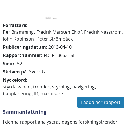
Författare
:
Per
Brämming
Fredrik
Marsten Eklöf
Fredrik
Näsström
John
Robinson
Peter
Strömbäck
Publiceringsdatum
:
2013-04-10
Rapportnummer
:
FOI-R--3652--SE
Sidor
:
52
Skriven på
:
Svenska
Nyckelord
:
styrda vapen
trender
styrning
navigering
banplanering
IR
målsökare
Ladda ner rapport
Sammanfattning
I denna rapport analyseras dagens forskningstrender