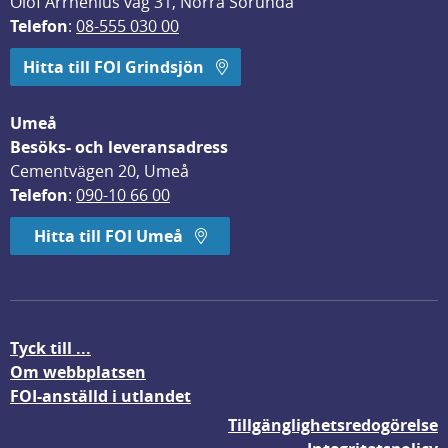
Olof Arrhenius väg 31, Norra Sorunda
Telefon
: 
08-555 030 00
Hitta till FOI Grindsjön
Umeå
Besöks- och leveransadress
Cementvägen 20, Umeå
Telefon
: 
090-10 66 00
Hitta till FOI Umeå
Tyck till ...
Om webbplatsen
FOI-anställd i utlandet
Tillgänglighetsredogörelse