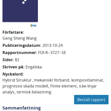
Författare
:
Geng Sheng
Wang
Publiceringsdatum
:
2013-10-24
Rapportnummer
:
FOI-R--3727--SE
Sidor
:
82
Skriven på
:
Engelska
Nyckelord
:
Hybrid Struktur
mekaniskt förband
kompositlaminat
progressiv skada modell
Finite element
icke-linjär
analys
termisk belastning
Beställ rapport
Sammanfattning