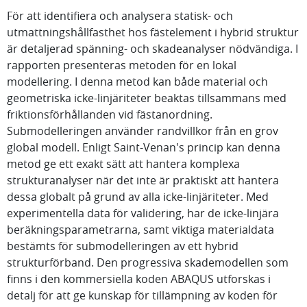
För att identifiera och analysera statisk- och
utmattningshållfasthet hos fästelement i hybrid struktur
är detaljerad spänning- och skadeanalyser nödvändiga. I
rapporten presenteras metoden för en lokal
modellering. I denna metod kan både material och
geometriska icke-linjäriteter beaktas tillsammans med
friktionsförhållanden vid fästanordning.
Submodelleringen använder randvillkor från en grov
global modell. Enligt Saint-Venan's princip kan denna
metod ge ett exakt sätt att hantera komplexa
strukturanalyser när det inte är praktiskt att hantera
dessa globalt på grund av alla icke-linjäriteter. Med
experimentella data för validering, har de icke-linjära
beräkningsparametrarna, samt viktiga materialdata
bestämts för submodelleringen av ett hybrid
strukturförband. Den progressiva skademodellen som
finns i den kommersiella koden ABAQUS utforskas i
detalj för att ge kunskap för tillämpning av koden för