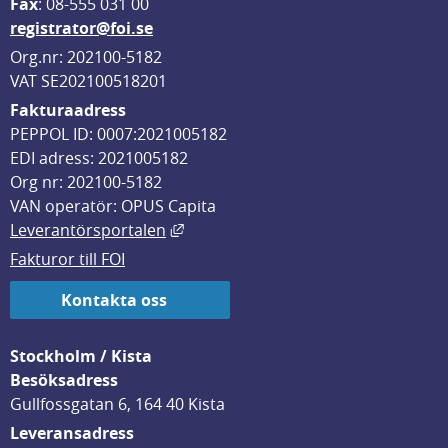
F
ax
: 08-555 031 00
registrator@foi.se
Org.nr: 202100-5182
VAT SE202100518201
Fakturaadress
PEPPOL ID: 0007:2021005182
EDI adress: 2021005182
Org nr: 202100-5182
VAN operatör: OPUS Capita
Länk till annan webbplats, öppnas i
Leverantörsportalen
Fakturor till FOI
Kontakta oss
Stockholm / Kista
Besöksadress
Gullfossgatan 6, 164 40 Kista
Leveransadress