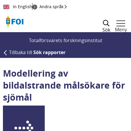
Till innehållet
In English
Andra språk
Meny
Sök
Totalförsvarets forskningsinstitut
Tillbaka till
Sök rapporter
Modellering av
bildalstrande målsökare för
sjömål