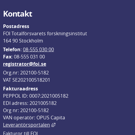
Kontakt
Postadress
FOI Totalförsvarets forskningsinstitut
164 90 Stockholm
Telefon
: 
08-555 030 00
F
ax
: 08-555 031 00
registrator@foi.se
Org.nr: 202100-5182
VAT SE202100518201
Fakturaadress
PEPPOL ID: 0007:2021005182
EDI adress: 2021005182
Org nr: 202100-5182
VAN operatör: OPUS Capita
Länk till annan webbplats, öppnas i
Leverantörsportalen
Fakturor till FOI