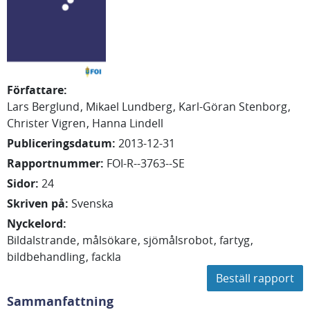
Författare
:
Lars
Berglund
Mikael
Lundberg
Karl-Göran
Stenborg
Christer
Vigren
Hanna
Lindell
Publiceringsdatum
:
2013-12-31
Rapportnummer
:
FOI-R--3763--SE
Sidor
:
24
Skriven på
:
Svenska
Nyckelord
:
Bildalstrande
målsökare
sjömålsrobot
fartyg
bildbehandling
fackla
Beställ rapport
Sammanfattning