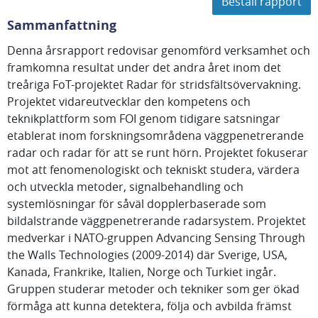
Beställ rapport
Sammanfattning
Denna årsrapport redovisar genomförd verksamhet och
framkomna resultat under det andra året inom det
treåriga FoT-projektet Radar för stridsfältsövervakning.
Projektet vidareutvecklar den kompetens och
teknikplattform som FOI genom tidigare satsningar
etablerat inom forskningsområdena väggpenetrerande
radar och radar för att se runt hörn. Projektet fokuserar
mot att fenomenologiskt och tekniskt studera, värdera
och utveckla metoder, signalbehandling och
systemlösningar för såväl dopplerbaserade som
bildalstrande väggpenetrerande radarsystem. Projektet
medverkar i NATO-gruppen Advancing Sensing Through
the Walls Technologies (2009-2014) där Sverige, USA,
Kanada, Frankrike, Italien, Norge och Turkiet ingår.
Gruppen studerar metoder och tekniker som ger ökad
förmåga att kunna detektera, följa och avbilda främst