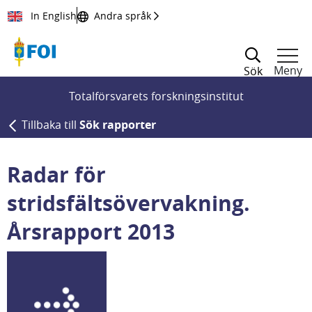
Till innehållet
In English
Andra språk
Meny
Sök
Totalförsvarets forskningsinstitut
Tillbaka till
Sök rapporter
Radar för
stridsfältsövervakning.
Årsrapport 2013