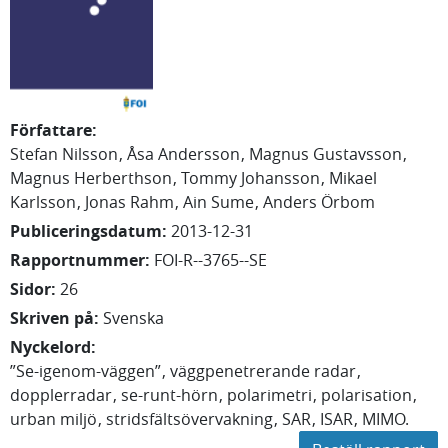
Författare
:
Stefan
Nilsson
Åsa
Andersson
Magnus
Gustavsson
Magnus
Herberthson
Tommy
Johansson
Mikael
Karlsson
Jonas Rahm
Ain
Sume
Anders
Örbom
Publiceringsdatum
:
2013-12-31
Rapportnummer
:
FOI-R--3765--SE
Sidor
:
26
Skriven på
:
Svenska
Nyckelord
:
”Se-igenom-väggen”
väggpenetrerande radar
dopplerradar
se-runt-hörn
polarimetri
polarisation
urban miljö
stridsfältsövervakning
SAR
ISAR
MIMO.