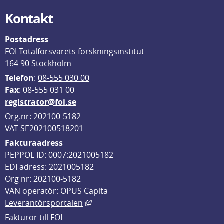
Kontakt
Postadress
FOI Totalförsvarets forskningsinstitut
164 90 Stockholm
Telefon
: 
08-555 030 00
F
ax
: 08-555 031 00
registrator@foi.se
Org.nr: 202100-5182
VAT SE202100518201
Fakturaadress
PEPPOL ID: 0007:2021005182
EDI adress: 2021005182
Org nr: 202100-5182
VAN operatör: OPUS Capita
Länk till annan webbplats, öppnas i
Leverantörsportalen
Fakturor till FOI