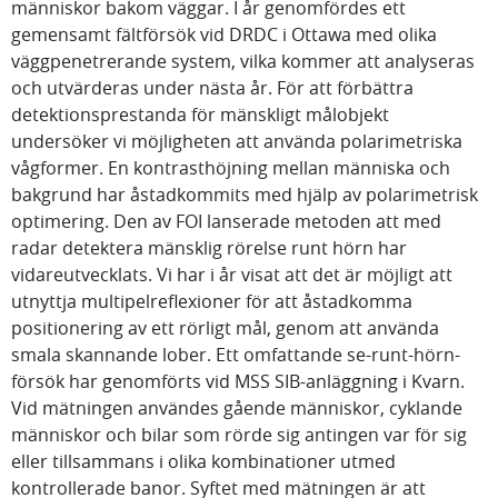
människor bakom väggar. I år genomfördes ett
gemensamt fältförsök vid DRDC i Ottawa med olika
väggpenetrerande system, vilka kommer att analyseras
och utvärderas under nästa år. För att förbättra
detektionsprestanda för mänskligt målobjekt
undersöker vi möjligheten att använda polarimetriska
vågformer. En kontrasthöjning mellan människa och
bakgrund har åstadkommits med hjälp av polarimetrisk
optimering. Den av FOI lanserade metoden att med
radar detektera mänsklig rörelse runt hörn har
vidareutvecklats. Vi har i år visat att det är möjligt att
utnyttja multipelreflexioner för att åstadkomma
positionering av ett rörligt mål, genom att använda
smala skannande lober. Ett omfattande se-runt-hörn-
försök har genomförts vid MSS SIB-anläggning i Kvarn.
Vid mätningen användes gående människor, cyklande
människor och bilar som rörde sig antingen var för sig
eller tillsammans i olika kombinationer utmed
kontrollerade banor. Syftet med mätningen är att