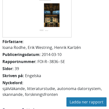
Författare
:
Ioana
Rodhe
Erik
Westring
Henrik
Karlzén
Publiceringsdatum
:
2014-03-10
Rapportnummer
:
FOI-R--3836--SE
Sidor
:
39
Skriven på
:
Engelska
Nyckelord
:
självläkande
litteraturstudie
autonoma datorsystem
skannande
forskningsfronten
Ladda ner rapport