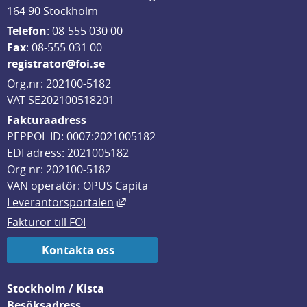
164 90 Stockholm
Telefon
: 
08-555 030 00
F
ax
: 08-555 031 00
registrator@foi.se
Org.nr: 202100-5182
VAT SE202100518201
Fakturaadress
PEPPOL ID: 0007:2021005182
EDI adress: 2021005182
Org nr: 202100-5182
VAN operatör: OPUS Capita
Länk till annan webbplats, öppnas i
Leverantörsportalen
Fakturor till FOI
Kontakta oss
Stockholm / Kista
Besöksadress