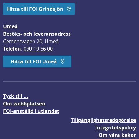
Hitta till FOI Grindsjön
Umeå
Besöks- och leveransadress
Cementvägen 20, Umeå
Telefon
: 
090-10 66 00
Hitta till FOI Umeå
Tyck till ...
Om webbplatsen
FOI-anställd i utlandet
Tillgänglighetsredogörelse
Integritetspolicy
Om våra kakor