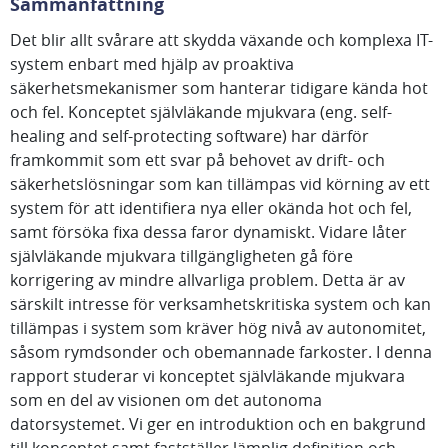
Sammanfattning
Det blir allt svårare att skydda växande och komplexa IT-
system enbart med hjälp av proaktiva
säkerhetsmekanismer som hanterar tidigare kända hot
och fel. Konceptet självläkande mjukvara (eng. self-
healing and self-protecting software) har därför
framkommit som ett svar på behovet av drift- och
säkerhetslösningar som kan tillämpas vid körning av ett
system för att identifiera nya eller okända hot och fel,
samt försöka fixa dessa faror dynamiskt. Vidare låter
självläkande mjukvara tillgängligheten gå före
korrigering av mindre allvarliga problem. Detta är av
särskilt intresse för verksamhetskritiska system och kan
tillämpas i system som kräver hög nivå av autonomitet,
såsom rymdsonder och obemannade farkoster. I denna
rapport studerar vi konceptet självläkande mjukvara
som en del av visionen om det autonoma
datorsystemet. Vi ger en introduktion och en bakgrund