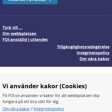
Tyck till ...
Om webbplatsen
FOI-anställd i utlandet
Tillgänglighetsredogörelse
Integritetspolicy
Om våra kakor
Vi använder kakor (Cookies)
På FOI.se använder vi kakor för att webbplatsen ska
fungera på ett bra sätt för dig.
FOI forskar för en säkrare värld.
Om våra kakor
/
Integritetspolicy