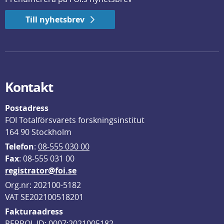
Till nyhetsbrev
Kontakt
Postadress
FOI Totalförsvarets forskningsinstitut
164 90 Stockholm
Telefon
: 
08-555 030 00
F
ax
: 08-555 031 00
registrator@foi.se
Org.nr: 202100-5182
VAT SE202100518201
Fakturaadress
PEPPOL ID: 0007:2021005182