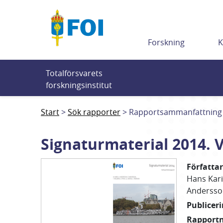
Till innehållet
Forskning
K
Totalförsvarets 
forskningsinstitut
Start
Sök rapporter
Rapportsammanfattning
Signaturmaterial 2014.
Författa
Hans
Kari
Andersso
Publicer
Rapport