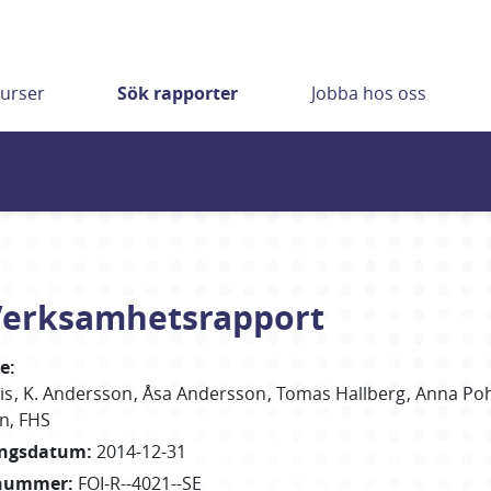
urser
Sök rapporter
Jobba hos oss
 Verksamhetsrapport
re
:
is
K. Andersson
Åsa
Andersson
Tomas
Hallberg
Anna
Poh
n, FHS
ingsdatum
:
2014-12-31
nummer
:
FOI-R--4021--SE