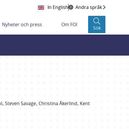
In English
Andra språk
Nyheter och press
Om FOI
Sök
l
Steven
Savage
Christina
Åkerlind
Kent