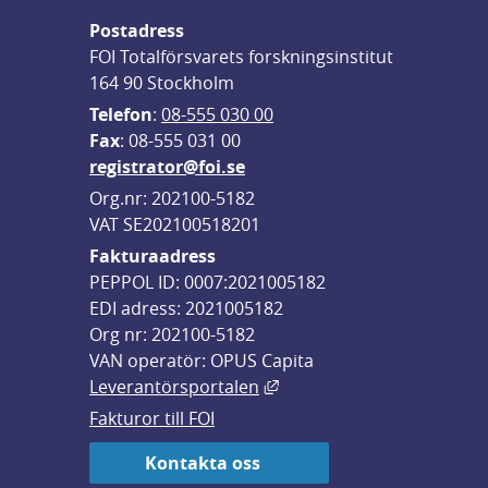
Postadress
FOI Totalförsvarets forskningsinstitut
164 90 Stockholm
Telefon
: 
08-555 030 00
F
ax
: 08-555 031 00
registrator@foi.se
Org.nr: 202100-5182
VAT SE202100518201
Fakturaadress
PEPPOL ID: 0007:2021005182
EDI adress: 2021005182
Org nr: 202100-5182
VAN operatör: OPUS Capita
Länk till annan webbplats,
Leverantörsportalen
Fakturor till FOI
Kontakta oss