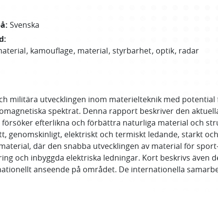
på
:
Svenska
d
:
aterial
kamouflage
material
styrbarhet
optik
radar
och militära utvecklingen inom materielteknik med potential
romagnetiska spektrat. Denna rapport beskriver den aktuella
örsöker efterlikna och förbättra naturliga material och str
tt, genomskinligt, elektriskt och termiskt ledande, starkt o
 material, där den snabba utvecklingen av material för sport-
ring och inbyggda elektriska ledningar. Kort beskrivs även de
nationellt anseende på området. De internationella samarbe