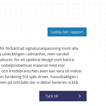
Ladda ner rapport
 för förbättrad signaturanpassning inom alla
 utvecklingen i allmänhet, men särskilt
ukturer, för en spektral design som bättre
ch nobelprisbelönat material med stor
 och fritidsbranschen även kan vara till militär
n forskning FOI själv driver, huvudsakligen i
ten på området där vi deltar beskrivs också.
Tyck till