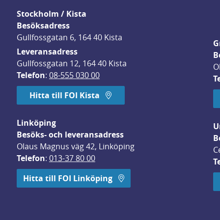
Stockholm / Kista
Besöksadress
Gullfossgatan 6, 164 40 Kista
G
Leveransadress
B
Gullfossgatan 12, 164 40 Kista
O
Telefon
: 
08-555 030 00
T
Hitta till FOI Kista
Linköping
U
Besöks- och leveransadress
B
Olaus Magnus väg 42, Linköping
C
Telefon
: 
013-37 80 00
T
 öppnas i nytt fönster.
Hitta till FOI Linköping