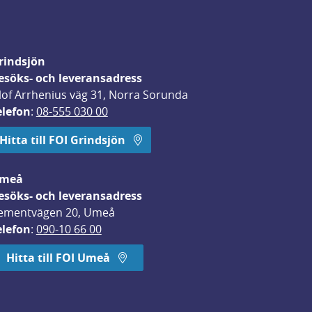
rindsjön
esöks- och leveransadress
lof Arrhenius väg 31, Norra Sorunda
elefon
: 
08-555 030 00
Hitta till FOI Grindsjön
meå
esöks- och leveransadress
ementvägen 20, Umeå
elefon
: 
090-10 66 00
Hitta till FOI Umeå