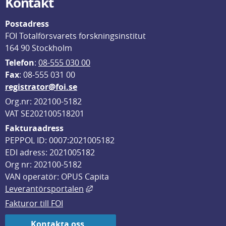
Kontakt
Postadress
FOI Totalförsvarets forskningsinstitut
164 90 Stockholm
Telefon
: 
08-555 030 00
F
ax
: 08-555 031 00
registrator@foi.se
Org.nr: 202100-5182
VAT SE202100518201
Fakturaadress
PEPPOL ID: 0007:2021005182
EDI adress: 2021005182
Org nr: 202100-5182
VAN operatör: OPUS Capita
Länk till annan webbplats, öppnas i
Leverantörsportalen
Fakturor till FOI
Kontakta oss