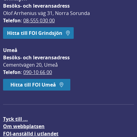
Besöks- och leveransadress
Olof Arrhenius väg 31, Norra Sorunda
Telefon
: 
08-555 030 00
Hitta till FOI Grindsjön
Umeå
Besöks- och leveransadress
Cementvägen 20, Umeå
Telefon
: 
090-10 66 00
Hitta till FOI Umeå
Tyck till ...
Om webbplatsen
FOI-anställd i utlandet