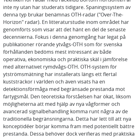
inte ny utan har studerats tidigare. Spaningssystem av
denna typ brukar benämnas OTH-radar ("Over-The-
Horizon" radar). En litteraturstudie inom området har
genomförts som visar att det hänt en del de senaste
decennierna. Fokus i denna genomgång har legat på
publikationer rörande ytvågs-OTH som för svenska
förhållanden bedöms mest intressant av både
operativa, ekonomiska och praktiska skäl i jämförelse
med alternativet rymdvågs-OTH. OTH-system för
ytströmsmätning har installerats längs ett flertal
kuststräckor i världen och även visats ha en
detektionsförmåga med begränsade prestanda mot
fartygsmål. Den teoretiska förståelsen har ökat, liksom
möjligheterna att med hjälp av nya vågformer och
avancerad signalbehandling komma runt några av de
traditionella begränsningarna. Detta har lett till att nya
konceptidéer börjar komma fram med potentiellt bättre
prestanda. Dessa behöver dock verifieras med praktiska