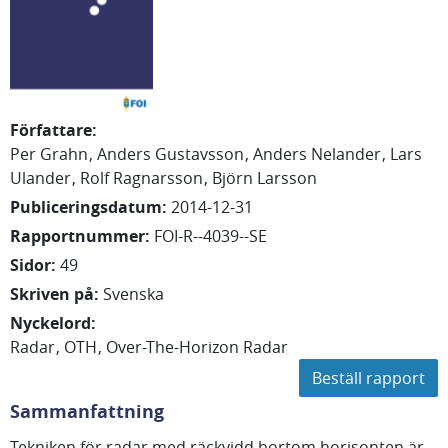
Författare
:
Per
Grahn
Anders
Gustavsson
Anders
Nelander
Lars
Ulander
Rolf
Ragnarsson
Björn
Larsson
Publiceringsdatum
:
2014-12-31
Rapportnummer
:
FOI-R--4039--SE
Sidor
:
49
Skriven på
:
Svenska
Nyckelord
:
Radar
OTH
Over-The-Horizon Radar
Beställ rapport
Sammanfattning
Tekniken för radar med räckvidd bortom horisonten är