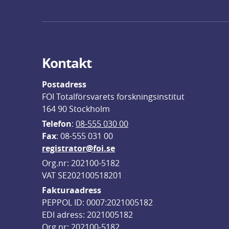
Kontakt
Postadress
FOI Totalförsvarets forskningsinstitut
164 90 Stockholm
Telefon
: 
08-555 030 00
F
ax
: 08-555 031 00
registrator@foi.se
Org.nr: 202100-5182
VAT SE202100518201
Fakturaadress
PEPPOL ID: 0007:2021005182
EDI adress: 2021005182
Org nr: 202100-5182