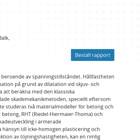
Balk
Beställ rapport
 beroende av spänningstillståndet. Hållfastheten
ation på grund av dilatation vid skjuv- och
a att beräkna med den klassiska
allade skademekanikmetoden, speciellt eftersom
te studeras två materialmodeller för betong och
r betong, RHT (Riedel-Hiermaier-Thoma) och
kadeutveckling i armerade
a hänsyn till icke-homogen plasticering och
ktion av töjningshastigheten, kan en rimlig