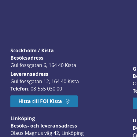
Stockholm / Kista
Besöksadress
Gullfossgatan 6, 164 40 Kista
G
Leveransadress
B
Gullfossgatan 12, 164 40 Kista
O
Telefon
: 
08-555 030 00
T
Hitta till FOI Kista
Linköping
U
Besöks- och leveransadress
B
Olaus Magnus väg 42, Linköping
C