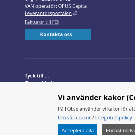
VAN operatör: OPUS Capita
Länk till annan webbplats,
Leverantörsportalen
Fakturor till FOI
Kontakta oss
Tyck till ...
Om webbplatsen
FOI-anställd i utlandet
Vi använder kakor (C
På FOI.se använder vi kakor för at
Om våra kakor
/
Integritetspolicy
FOI forskar för en säkrare värl
FOI:s kärnverksamhet är forsk
Acceptera alla
Endast nödv
Myndigheten ligger under Fö