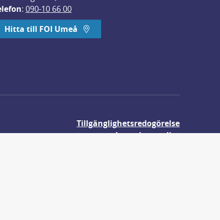
elefon
: 
090-10 66 00
Hitta till FOI Umeå
Tillgänglighetsredogörelse
Integritetspolicy
Om våra kakor
r.