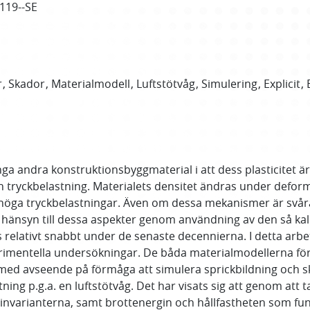
4119--SE
r
Skador
Materialmodell
Luftstötvåg
Simulering
Explicit
 andra konstruktionsbyggmaterial i att dess plasticitet är
ch tryckbelastning. Materialets densitet ändras under deform
 höga tryckbelastningar. Även om dessa mekanismer är svår
a hänsyn till dessa aspekter genom användning av den så k
relativt snabbt under de senaste decennierna. I detta arbe
rimentella undersökningar. De båda materialmodellerna fö
ed avseende på förmåga att simulera sprickbildning och s
ng p.g.a. en luftstötvåg. Det har visats sig att genom att t
sinvarianterna, samt brottenergin och hållfastheten som fun