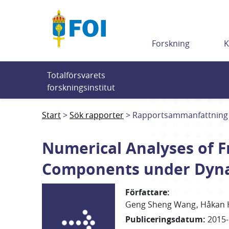
Till innehållet
Forskning
K
Totalförsvarets 
forskningsinstitut
Start
Sök rapporter
Rapportsammanfattning
Numerical Analyses of F
Components under Dyna
Författare
:
Geng Sheng
Wang
Håkan
Publiceringsdatum
:
2015-