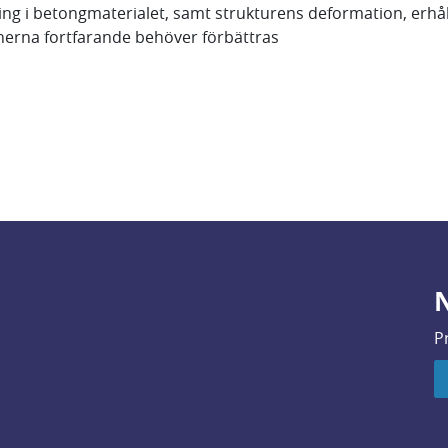
ng i betongmaterialet, samt strukturens deformation, erhålla
nerna fortfarande behöver förbättras
N
P