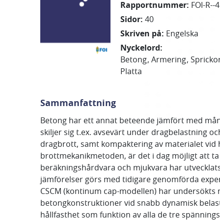
Rapportnummer
:
FOI-R--
Sidor
:
40
Skriven på
:
Engelska
Nyckelord
:
Betong
Armering
Spricko
Platta
Sammanfattning
Betong har ett annat beteende jämfört med många
skiljer sig t.ex. avsevärt under dragbelastning o
dragbrott, samt kompaktering av materialet vid
brottmekanikmetoden, är det i dag möjligt att t
beräkningshårdvara och mjukvara har utvecklats 
jämförelser görs med tidigare genomförda expe
CSCM (kontinum cap-modellen) har undersökts m
betongkonstruktioner vid snabb dynamisk belastni
hållfasthet som funktion av alla de tre spänning