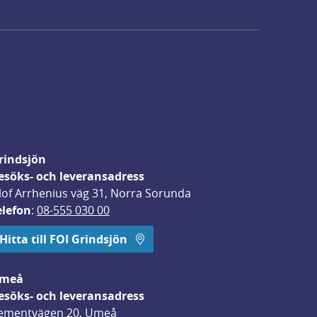
rindsjön
esöks- och leveransadress
lof Arrhenius väg 31, Norra Sorunda
elefon
: 
08-555 030 00
Hitta till FOI Grindsjön
meå
esöks- och leveransadress
ementvägen 20, Umeå