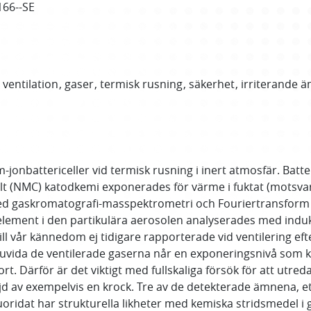
166--SE
ventilation
gaser
termisk rusning
säkerhet
irriterande 
m-jonbattericeller vid termisk rusning i inert atmosfär. Batter
olt (NMC) katodkemi exponerades för värme i fuktat (motsvar
. Med gaskromatografi-masspektrometri och Fouriertransform
lement i den partikulära aerosolen analyserades med indu
ill vår kännedom ej tidigare rapporterade vid ventilering e
uvida de ventilerade gaserna når en exponeringsnivå som ka
rt. Därför är det viktigt med fullskaliga försök för att utre
ljd av exempelvis en krock. Tre av de detekterade ämnena, ety
uoridat har strukturella likheter med kemiska stridsmedel i