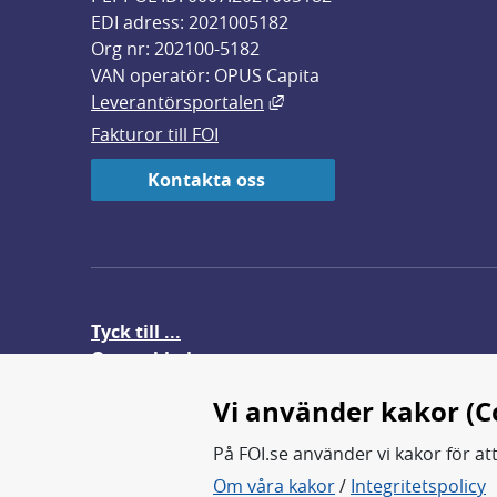
EDI adress: 2021005182
Org nr: 202100-5182
VAN operatör: OPUS Capita
Länk till annan webbplats,
Leverantörsportalen
Fakturor till FOI
Kontakta oss
Tyck till ...
Om webbplatsen
FOI-anställd i utlandet
Vi använder kakor (C
På FOI.se använder vi kakor för at
Om våra kakor
/
Integritetspolicy
FOI forskar för en säkrare värl