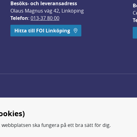
Besöks- och leveransadress
B
Olaus Magnus väg 42, Linköping
C
Telefon
: 
013-37 80 00
T
 öppnas i nytt fönster.
Hitta till FOI Linköping
ookies)
t webbplatsen ska fungera på ett bra sätt för dig.
d.