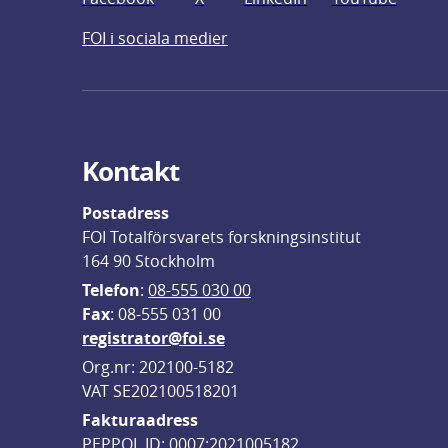
FOI i sociala medier
Kontakt
Postadress
FOI Totalförsvarets forskningsinstitut
164 90 Stockholm
Telefon
: 
08-555 030 00
F
ax
: 08-555 031 00
registrator@foi.se
Org.nr: 202100-5182
VAT SE202100518201
Fakturaadress
PEPPOL ID: 0007:2021005182