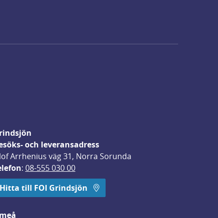
rindsjön
esöks- och leveransadress
lof Arrhenius väg 31, Norra Sorunda
elefon
: 
08-555 030 00
Hitta till FOI Grindsjön
meå