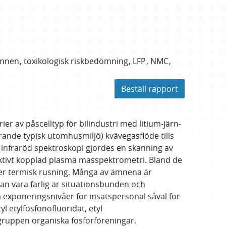
ämnen
toxikologisk riskbedömning
LFP
NMC
Beställ rapport
ier av påscelltyp för bilindustri med litium-järn-
ande typisk utomhusmiljö) kvävegasflöde tills
 infraröd spektroskopi gjordes en skanning av
ktivt kopplad plasma masspektrometri. Bland de
fter termisk rusning. Många av ämnena är
n vara farlig är situationsbunden och
da exponeringsnivåer för insatspersonal såväl för
l etylfosfonofluoridat, etyl
 gruppen organiska fosforföreningar.