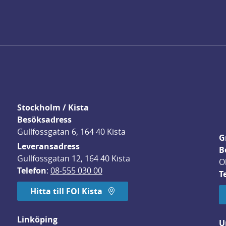
Stockholm / Kista
Besöksadress
Gullfossgatan 6, 164 40 Kista
G
Leveransadress
B
Gullfossgatan 12, 164 40 Kista
O
Telefon
: 
08-555 030 00
T
Hitta till FOI Kista
Linköping
U