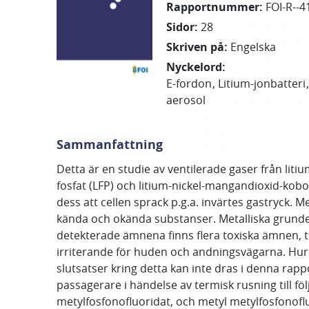
Rapportnummer
:
FOI-R--4
Sidor
:
28
Skriven på
:
Engelska
Nyckelord
:
E-fordon
Litium-jonbatteri
aerosol
Sammanfattning
Detta är en studie av ventilerade gaser från litiu
fosfat (LFP) och litium-nickel-mangandioxid-kob
dess att cellen sprack p.g.a. invärtes gastryck
kända och okända substanser. Metalliska grunde
detekterade ämnena finns flera toxiska ämnen, t
irriterande för huden och andningsvägarna. Hur
slutsatser kring detta kan inte dras i denna rappo
passagerare i händelse av termisk rusning till fö
metylfosfonofluoridat, och metyl metylfosfonofl