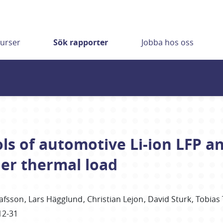
urser
Sök rapporter
Jobba hos oss
ls of automotive Li-ion LFP a
er thermal load
afsson
Lars
Hägglund
Christian
Lejon
David Sturk
Tobias
12-31