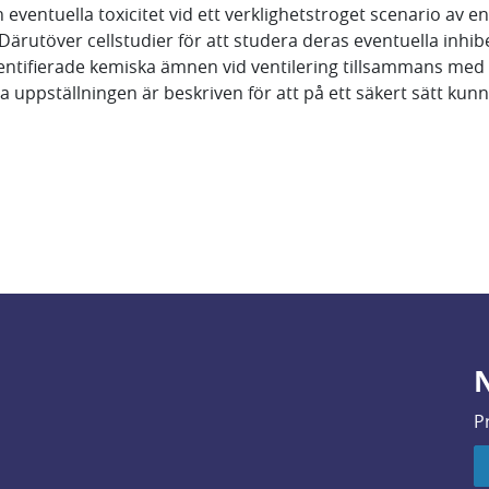
ventuella toxicitet vid ett verklighetstroget scenario av e
ärutöver cellstudier för att studera deras eventuella inhi
entifierade kemiska ämnen vid ventilering tillsammans med 
a uppställningen är beskriven för att på ett säkert sätt kunn
N
P