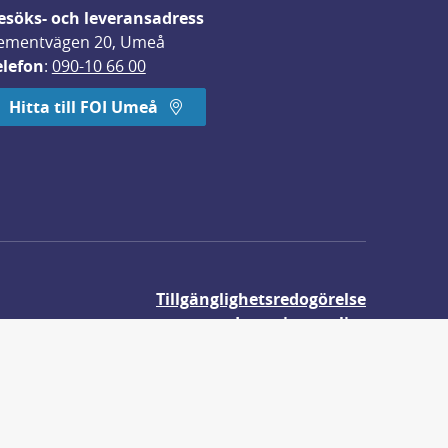
esöks- och leveransadress
ementvägen 20, Umeå
elefon
: 
090-10 66 00
Hitta till FOI Umeå
Tillgänglighetsredogörelse
Integritetspolicy
Om våra kakor