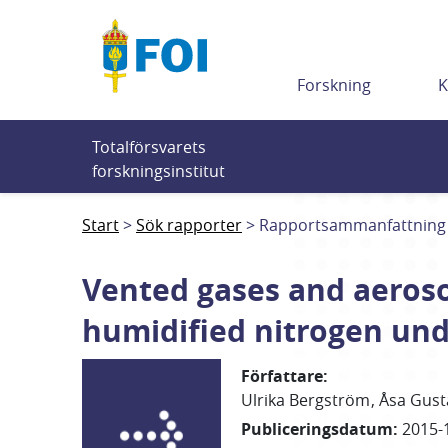
Till innehållet
Forskning
K
Totalförsvarets 
forskningsinstitut
Start
Sök rapporter
Rapportsammanfattning
Vented gases and aeroso
humidified nitrogen und
Författare
:
Ulrika
Bergström
Åsa
Gust
Publiceringsdatum
:
2015-