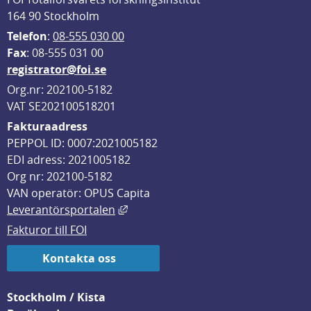
164 90 Stockholm
Telefon
: 
08-555 030 00
F
ax
: 08-555 031 00
registrator@foi.se
Org.nr: 202100-5182
VAT SE202100518201
Fakturaadress
PEPPOL ID: 0007:2021005182
EDI adress: 2021005182
Org nr: 202100-5182
VAN operatör: OPUS Capita
Länk till annan webbplats, öppnas i
Leverantörsportalen
Fakturor till FOI
Kontakta oss
Stockholm / Kista