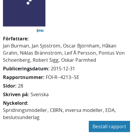
Författare
:
Jan
Burman
Jan
Sjöström
Oscar
Björnham
Håkan
Grahn
Niklas
Brännström
Leif Å
Persson
Pontus
Von
Schoenberg
Robert
Sigg
Oskar
Parmhed
Publiceringsdatum
:
2015-12-31
Rapportnummer
:
FOI-R--4213--SE
Sidor
:
28
Skriven på
:
Svenska
Nyckelord
:
Spridningsmodeller
CBRN
inversa modeller
EDA
beslutsunderlag
Beställ rapport