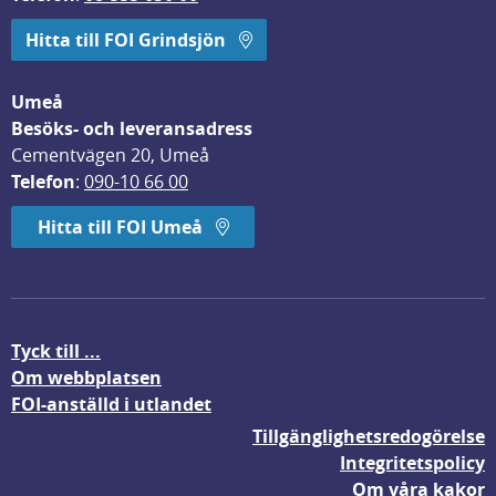
Hitta till FOI Grindsjön
Umeå
Besöks- och leveransadress
Cementvägen 20, Umeå
Telefon
: 
090-10 66 00
Hitta till FOI Umeå
Tyck till ...
Om webbplatsen
FOI-anställd i utlandet
Tillgänglighetsredogörelse
Integritetspolicy
Om våra kakor