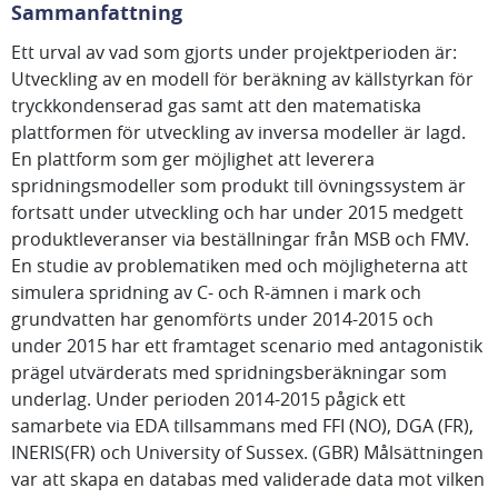
Sammanfattning
Ett urval av vad som gjorts under projektperioden är:
Utveckling av en modell för beräkning av källstyrkan för
tryckkondenserad gas samt att den matematiska
plattformen för utveckling av inversa modeller är lagd.
En plattform som ger möjlighet att leverera
spridningsmodeller som produkt till övningssystem är
fortsatt under utveckling och har under 2015 medgett
produktleveranser via beställningar från MSB och FMV.
En studie av problematiken med och möjligheterna att
simulera spridning av C- och R-ämnen i mark och
grundvatten har genomförts under 2014-2015 och
under 2015 har ett framtaget scenario med antagonistik
prägel utvärderats med spridningsberäkningar som
underlag. Under perioden 2014-2015 pågick ett
samarbete via EDA tillsammans med FFI (NO), DGA (FR),
INERIS(FR) och University of Sussex. (GBR) Målsättningen
var att skapa en databas med validerade data mot vilken