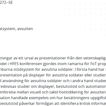
4272--SE
atsystem
avsutten
ningar av ett urval av presentationer från den vetenskapl
ndet i HFES konferensen gjordes inom ramarna för FoT proje
nburna stödsystem för avsuttna soldater. I första hand har 
esentation på displayer för avsuttna soldater eller studier
ill användning för avsuttna soldater och i andra hand stud
edovisas studier om displayer, beslutsstöd och automation, 
relse mellan visuell och taktil hotindikering för avsutten s
ation handlade exempelvis om hur besättningens uppgiftskr
lutstöd påverkar förmågan att identifiera kritisk informa