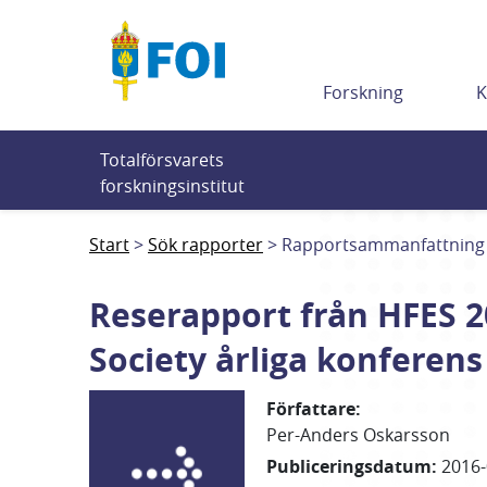
Till innehållet
Forskning
K
Totalförsvarets 
forskningsinstitut
Start
Sök rapporter
Rapportsammanfattning
Reserapport från HFES 2
Society årliga konferens
Författare
:
Per-Anders
Oskarsson
Publiceringsdatum
:
2016-