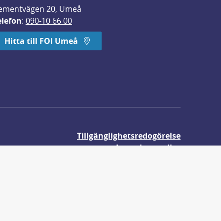
ementvägen 20, Umeå
elefon
: 
090-10 66 00
Hitta till FOI Umeå
Tillgänglighetsredogörelse
Integritetspolicy
Om våra kakor
r.