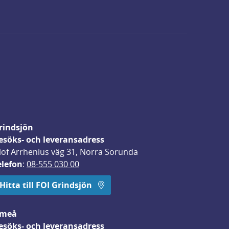
rindsjön
esöks- och leveransadress
lof Arrhenius väg 31, Norra Sorunda
elefon
: 
08-555 030 00
Hitta till FOI Grindsjön
meå
esöks- och leveransadress