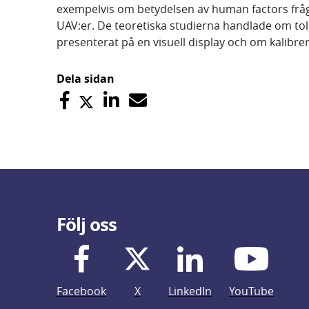
exempelvis om betydelsen av human factors fråg
UAV:er. De teoretiska studierna handlade om to
presenterat på en visuell display och om kalibrer
Dela sidan
Följ oss
Facebook
X
LinkedIn
YouTube