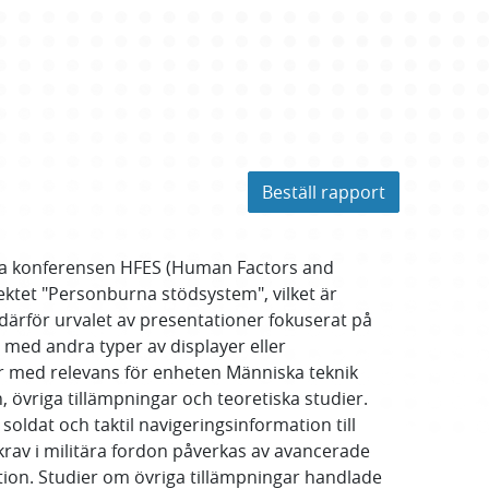
Beställ rapport
iga konferensen HFES (Human Factors and
ktet "Personburna stödsystem", vilket är
därför urvalet av presentationer fokuserat på
 med andra typer av displayer eller
ier med relevans för enheten Människa teknik
övriga tillämpningar och teoretiska studier.
oldat och taktil navigeringsinformation till
av i militära fordon påverkas av avancerade
tion. Studier om övriga tillämpningar handlade