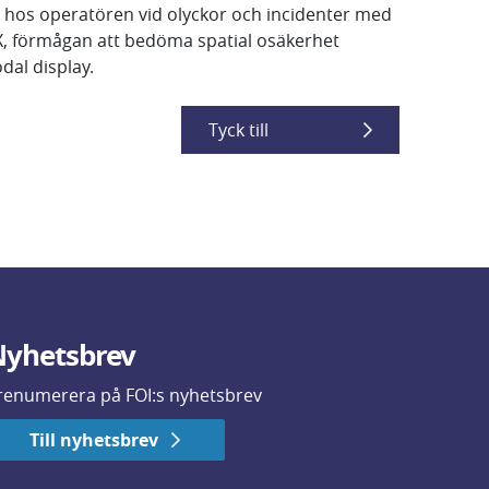
 hos operatören vid olyckor och incidenter med
X, förmågan att bedöma spatial osäkerhet
dal display.
Tyck till
yhetsbrev
renumerera på FOI:s nyhetsbrev
Till nyhetsbrev