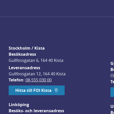
Stockholm / Kista
Besöksadress
Gullfossgatan 6, 164 40 Kista
G
Leveransadress
B
Gullfossgatan 12, 164 40 Kista
O
Telefon
: 
08-555 030 00
T
Hitta till FOI Kista
Linköping
U
Besöks- och leveransadress
B