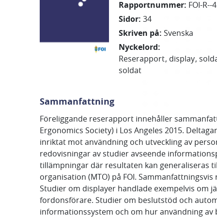
Rapportnummer
:
FOI-R--
Sidor
:
34
Skriven på
:
Svenska
Nyckelord
:
Reserapport
display
sold
soldat
Sammanfattning
Föreliggande reserapport innehåller sammanfatt
Ergonomics Society) i Los Angeles 2015. Deltaga
inriktat mot användning och utveckling av perso
redovisningar av studier avseende informationspr
tillämpningar där resultaten kan generaliseras t
organisation (MTO) på FOI. Sammanfattningsvis r
Studier om displayer handlade exempelvis om jämfö
fordonsförare. Studier om beslutstöd och autom
informationssystem och om hur användning av bes