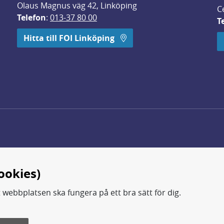
Olaus Magnus väg 42, Linköping
C
Telefon
: 
013-37 80 00
T
 öppnas i nytt fönster.
Hitta till FOI Linköping
ookies)
t webbplatsen ska fungera på ett bra sätt för dig.
d.
ning, metod- och teknikutveckling samt analyser och studie