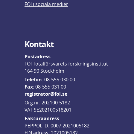
FOI i sociala medier
Kontakt
Postadress
FOI Totalförsvarets forskningsinstitut
164 90 Stockholm
Telefon
: 
08-555 030 00
F
ax
: 08-555 031 00
registrator@foi.se
Org.nr: 202100-5182
VAT SE202100518201
Fakturaadress
PEPPOL ID: 0007:2021005182
EDI adress: 2021005182