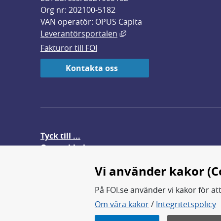
Org nr: 202100-5182
VAN operatör: OPUS Capita
Länk till annan webbplats,
Leverantörsportalen
Fakturor till FOI
Kontakta oss
Tyck till ...
Om webbplatsen
FOI-anställd i utlandet
Vi använder kakor (C
På FOI.se använder vi kakor för at
Om våra kakor
/
Integritetspolicy
FOI forskar för en säkrare värl
FOI:s kärnverksamhet är forsk