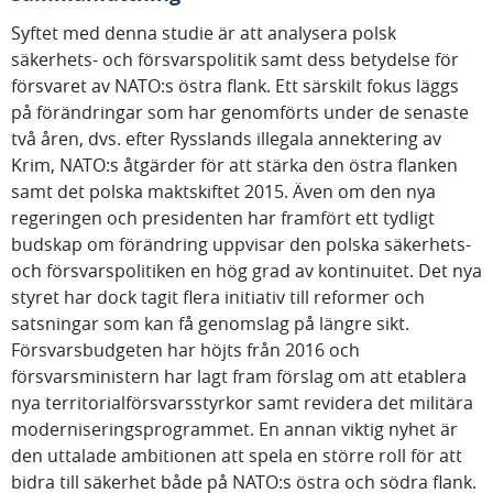
Syftet med denna studie är att analysera polsk
säkerhets- och försvarspolitik samt dess betydelse för
försvaret av NATO:s östra flank. Ett särskilt fokus läggs
på förändringar som har genomförts under de senaste
två åren, dvs. efter Rysslands illegala annektering av
Krim, NATO:s åtgärder för att stärka den östra flanken
samt det polska maktskiftet 2015. Även om den nya
regeringen och presidenten har framfört ett tydligt
budskap om förändring uppvisar den polska säkerhets-
och försvarspolitiken en hög grad av kontinuitet. Det nya
styret har dock tagit flera initiativ till reformer och
satsningar som kan få genomslag på längre sikt.
Försvarsbudgeten har höjts från 2016 och
försvarsministern har lagt fram förslag om att etablera
nya territorialförsvarsstyrkor samt revidera det militära
moderniseringsprogrammet. En annan viktig nyhet är
den uttalade ambitionen att spela en större roll för att
bidra till säkerhet både på NATO:s östra och södra flank.