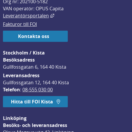
Org nr: 202100-5182
VAN operatör: OPUS Capita
Länk till annan webbplats, öppnas i
Leverantörsportalen
Fakturor till FOI
Kontakta oss
Stockholm / Kista
Besöksadress
Gullfossgatan 6, 164 40 Kista
Leveransadress
Gullfossgatan 12, 164 40 Kista
Telefon
: 
08-555 030 00
Hitta till FOI Kista
Linköping
Besöks- och leveransadress