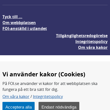
Tyck till ...
Om webbplatsen
FOI-anställd i utlandet
Tillgänglighetsredogörelse
Integritetspolicy
Om våra kakor
Vi använder kakor (Cookies)
På FOI.se använder vi kakor för att webbplatsen ska
fungera på ett bra sätt för dig.
FOI forskar för en säkrare värld.
Om våra kakor
/
Integritetspolicy
FOI:s kärnverksamhet är forskning, metod- och
teknikutveckling samt analyser och studier.
Acceptera alla
Endast nödvändiga