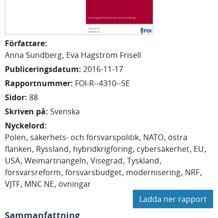
Författare
:
Anna
Sundberg
Eva
Hagström Frisell
Publiceringsdatum
:
2016-11-17
Rapportnummer
:
FOI-R--4310--SE
Sidor
:
88
Skriven på
:
Svenska
Nyckelord
:
Polen
säkerhets- och försvarspolitik
NATO
östra
flanken
Ryssland
hybridkrigföring
cybersäkerhet
EU
USA
Weimartriangeln
Visegrad
Tyskland
försvarsreform
försvarsbudget
modernisering
NRF
VJTF
MNC NE
övningar
Ladda ner rapport
Sammanfattning