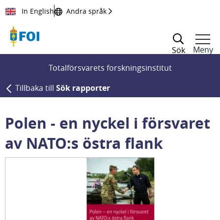
Till innehållet
In English
Andra språk
Meny
Sök
Totalförsvarets forskningsinstitut
Tillbaka till
Sök rapporter
Polen - en nyckel i försvaret
av NATO:s östra flank