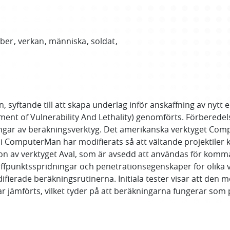
iber
verkan
människa
soldat
syftande till att skapa underlag inför anskaffning av nytt 
ent of Vulnerability And Lethality) genomförts. Förberedel
ringar av beräkningsverktyg. Det amerikanska verktyget Comp
 i ComputerMan har modifierats så att vältande projektiler
rsion av verktyget Aval, som är avsedd att användas för ko
ffpunktsspridningar och penetrationsegenskaper för olika
rade beräkningsrutinerna. Initiala tester visar att den mo
r jämförts, vilket tyder på att beräkningarna fungerar som 