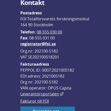
Kontakt
Postadress
FOI Totalförsvarets forskningsinstitut
164 90 Stockholm
Telefon
: 
08-555 030 00
F
ax
: 08-555 031 00
registrator@foi.se
Org.nr: 202100-5182
VAT SE202100518201
Fakturaadress
PEPPOL ID: 0007:2021005182
EDI adress: 2021005182
Org nr: 202100-5182
VAN operatör: OPUS Capita
Länk till annan webbplats,
Leverantörsportalen
Fakturor till FOI