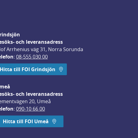
rindsjön
esöks- och leveransadress
lof Arrhenius väg 31, Norra Sorunda
elefon
: 
08-555 030 00
Hitta till FOI Grindsjön
meå
esöks- och leveransadress
ementvägen 20, Umeå
elefon
: 
090-10 66 00
Hitta till FOI Umeå