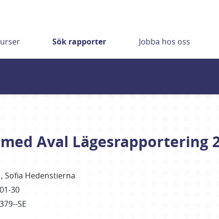
urser
Sök rapporter
Jobba hos oss
med Aval Lägesrapportering 
å
Sofia
Hedenstierna
01-30
4379--SE