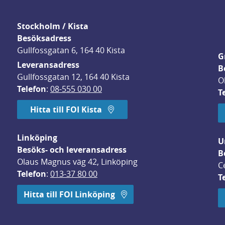
Stockholm / Kista
Besöksadress
Gullfossgatan 6, 164 40 Kista
G
Leveransadress
B
Gullfossgatan 12, 164 40 Kista
O
Telefon
: 
08-555 030 00
T
Hitta till FOI Kista
Linköping
U
Besöks- och leveransadress
B
Olaus Magnus väg 42, Linköping
C
Telefon
: 
013-37 80 00
T
 öppnas i nytt fönster.
Hitta till FOI Linköping