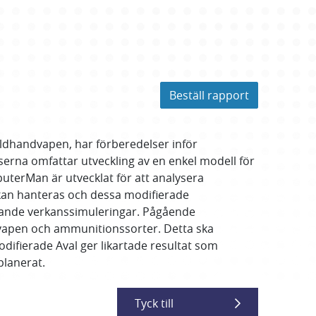
Beställ rapport
eldhandvapen, har förberedelser inför
serna omfattar utveckling av en enkel modell för
uterMan är utvecklat för att analysera
 kan hanteras och dessa modifierade
mmande verkanssimuleringar. Pågående
 vapen och ammunitionssorter. Detta ska
difierade Aval ger likartade resultat som
planerat.
Tyck till