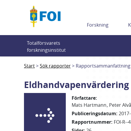
Till innehållet
Forskning
K
Totalförsvarets 
forskningsinstitut
Start
Sök rapporter
Rapportsammanfattning
Eldhandvapenvärdering 
Författare
:
Mats
Hartmann
Peter
Alv
Publiceringsdatum
:
2017-
Rapportnummer
:
FOI-R--
Sidor
:
26