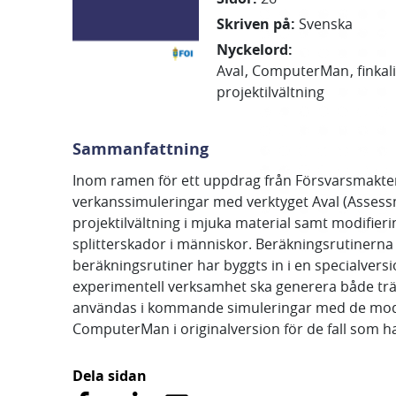
Skriven på
:
Svenska
Nyckelord
:
Aval
ComputerMan
finkal
projektilvältning
Sammanfattning
Inom ramen för ett uppdrag från Försvarsmakten, 
verkanssimuleringar med verktyget Aval (Assessm
projektilvältning i mjuka material samt modifie
splitterskador i människor. Beräkningsrutinerna
beräkningsrutiner har byggts in i en specialve
experimentell verksamhet ska generera både trä
användas i kommande simuleringar med de modifie
ComputerMan i originalversion för de fall som ha
Dela sidan