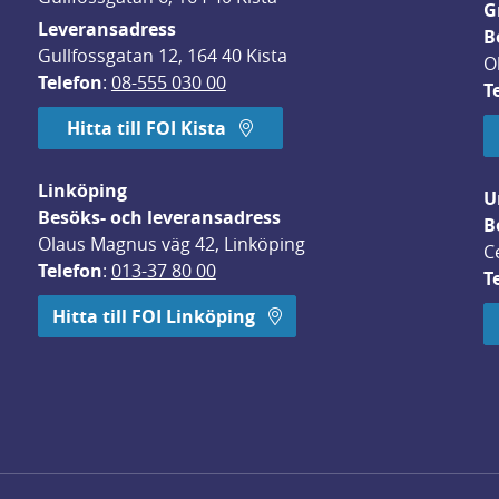
G
Leveransadress
B
Gullfossgatan 12, 164 40 Kista
O
Telefon
: 
08-555 030 00
T
Hitta till FOI Kista
Linköping
U
Besöks- och leveransadress
B
Olaus Magnus väg 42, Linköping
C
Telefon
: 
013-37 80 00
T
 öppnas i nytt fönster.
Hitta till FOI Linköping