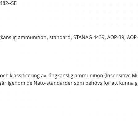
4482--SE
gkänslig ammunition
standard
STANAG 4439
AOP-39
AOP
h klassificering av långkänslig ammunition (Insensitive Mu
går igenom de Nato-standarder som behövs för att kunna gör