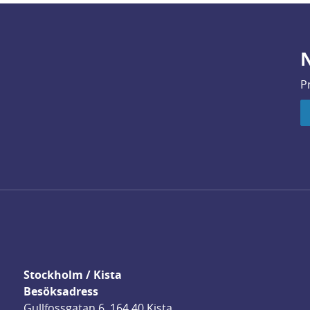
N
P
Stockholm / Kista
Besöksadress
Gullfossgatan 6, 164 40 Kista