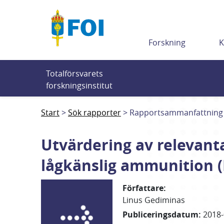
Till innehållet
Forskning
K
Totalförsvarets 
forskningsinstitut
Start
Sök rapporter
Rapportsammanfattning
Utvärdering av relevanta
lågkänslig ammunition (
Författare
:
Linus
Gediminas
Publiceringsdatum
:
2018-