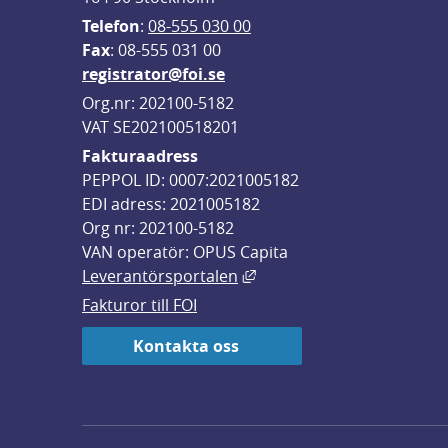
Telefon
: 
08-555 030 00
F
ax
: 08-555 031 00
registrator@foi.se
Org.nr: 202100-5182
VAT SE202100518201
Fakturaadress
PEPPOL ID: 0007:2021005182
EDI adress: 2021005182
Org nr: 202100-5182
VAN operatör: OPUS Capita
Länk till annan webbplats,
Leverantörsportalen
Fakturor till FOI
Kontakta oss