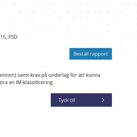
-15
FSD
Beställ rapport
nition) samt krav på underlag för att kunna
a en IM-klassificering.
Tyck till