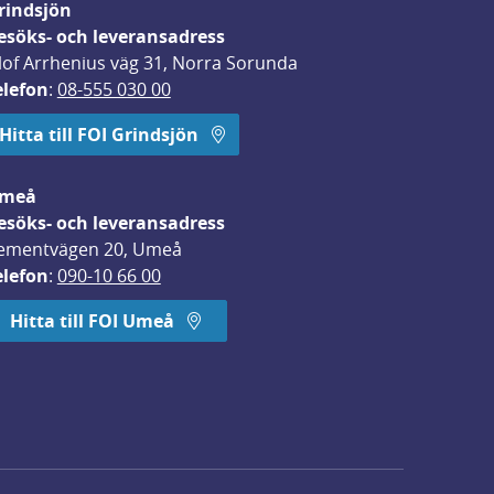
rindsjön
esöks- och leveransadress
lof Arrhenius väg 31, Norra Sorunda
elefon
: 
08-555 030 00
Hitta till FOI Grindsjön
meå
esöks- och leveransadress
ementvägen 20, Umeå
elefon
: 
090-10 66 00
Hitta till FOI Umeå