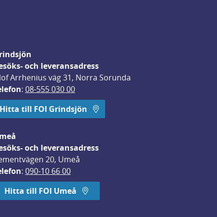
rindsjön
esöks- och leveransadress
lof Arrhenius väg 31, Norra Sorunda
elefon
: 
08-555 030 00
Hitta till FOI Grindsjön
meå
esöks- och leveransadress
ementvägen 20, Umeå
elefon
: 
090-10 66 00
Hitta till FOI Umeå