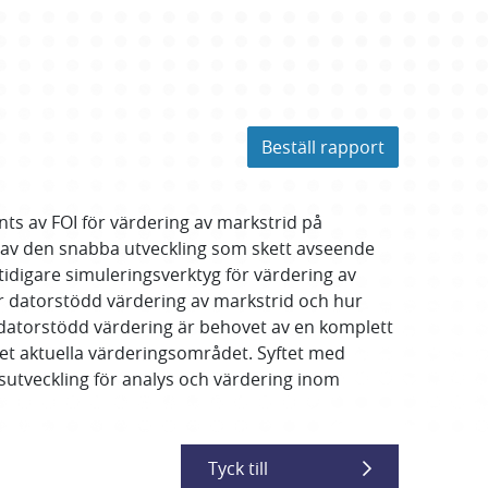
Beställ rapport
ts av FOI för värdering av markstrid på
ng av den snabba utveckling som skett avseende
idigare simuleringsverktyg för värdering av
r datorstödd värdering av markstrid och hur
 datorstödd värdering är behovet av en komplett
t aktuella värderingsområdet. Syftet med
sutveckling för analys och värdering inom
Tyck till