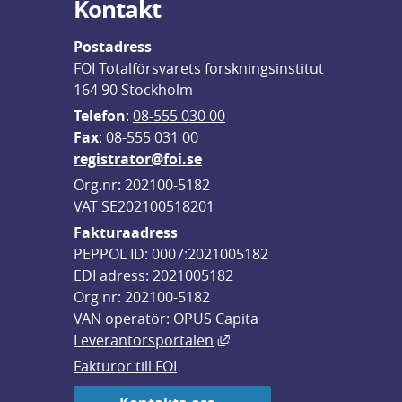
Kontakt
Postadress
FOI Totalförsvarets forskningsinstitut
164 90 Stockholm
Telefon
: 
08-555 030 00
F
ax
: 08-555 031 00
registrator@foi.se
Org.nr: 202100-5182
VAT SE202100518201
Fakturaadress
PEPPOL ID: 0007:2021005182
EDI adress: 2021005182
Org nr: 202100-5182
VAN operatör: OPUS Capita
Länk till annan webbplats,
Leverantörsportalen
Fakturor till FOI