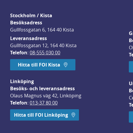
Stockholm / Kista
Besöksadress
Gullfossgatan 6, 164 40 Kista
G
Leveransadress
B
Gullfossgatan 12, 164 40 Kista
O
Telefon
: 
08-555 030 00
T
Hitta till FOI Kista
Linköping
U
Besöks- och leveransadress
B
Olaus Magnus väg 42, Linköping
C
Telefon
: 
013-37 80 00
T
 öppnas i nytt fönster.
Hitta till FOI Linköping