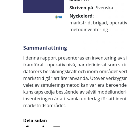
Skriven på
:
Svenska
Nyckelord
:
markstrid
brigad
operati
metodinventering
Sammanfattning
I denna rapport presenteras en inventering av s
framförallt operativ nivå, här definierat som st
datorers beräkningskraft och inom området verkt
markstrid går att återanvända. Utöver verktygs
valet av simuleringsmetod kan variera beroende 
kunskapskedja bestående av såväl modellunderl
inventeringen är att samla underlag för att ide
markstridsområdet.
Dela sidan