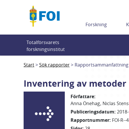
Till innehållet
Forskning
K
Totalförsvarets 
forskningsinstitut
Start
Sök rapporter
Rapportsammanfattning
Inventering av metoder 
Författare
:
Anna
Önehag
Niclas
Sten
Publiceringsdatum
:
2018-
Rapportnummer
:
FOI-R--
Sidor
:
28