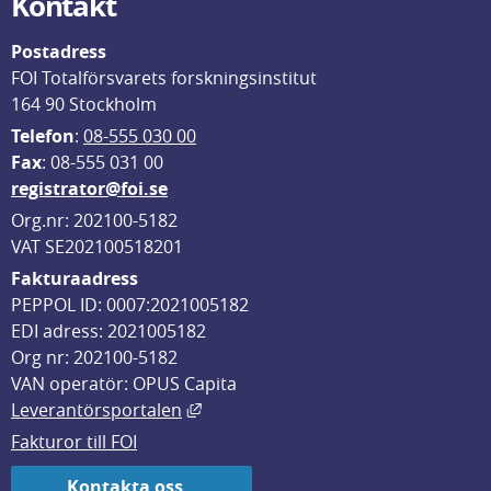
Kontakt
Postadress
FOI Totalförsvarets forskningsinstitut
164 90 Stockholm
Telefon
: 
08-555 030 00
F
ax
: 08-555 031 00
registrator@foi.se
Org.nr: 202100-5182
VAT SE202100518201
Fakturaadress
PEPPOL ID: 0007:2021005182
EDI adress: 2021005182
Org nr: 202100-5182
VAN operatör: OPUS Capita
Länk till annan webbplats, öppnas i
Leverantörsportalen
Fakturor till FOI
Kontakta oss