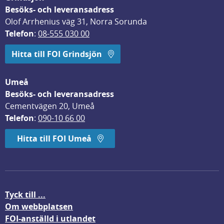
Besöks- och leveransadress
Olof Arrhenius väg 31, Norra Sorunda
Telefon
: 
08-555 030 00
Hitta till FOI Grindsjön
Umeå
Besöks- och leveransadress
Cementvägen 20, Umeå
Telefon
: 
090-10 66 00
Hitta till FOI Umeå
Tyck till ...
Om webbplatsen
FOI-anställd i utlandet