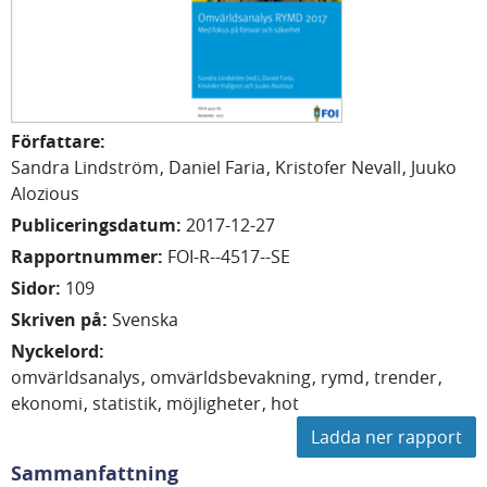
Författare
:
Sandra
Lindström
Daniel
Faria
Kristofer
Nevall
Juuko
Alozious
Publiceringsdatum
:
2017-12-27
Rapportnummer
:
FOI-R--4517--SE
Sidor
:
109
Skriven på
:
Svenska
Nyckelord
:
omvärldsanalys
omvärldsbevakning
rymd
trender
ekonomi
statistik
möjligheter
hot
Ladda ner rapport
Sammanfattning