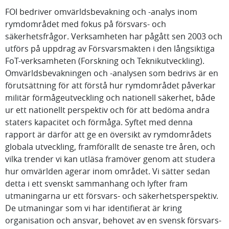
FOI bedriver omvärldsbevakning och -analys inom
rymdområdet med fokus på försvars- och
säkerhetsfrågor. Verksamheten har pågått sen 2003 och
utförs på uppdrag av Försvarsmakten i den långsiktiga
FoT-verksamheten (Forskning och Teknikutveckling).
Omvärldsbevakningen och -analysen som bedrivs är en
förutsättning för att förstå hur rymdområdet påverkar
militär förmågeutveckling och nationell säkerhet, både
ur ett nationellt perspektiv och för att bedöma andra
staters kapacitet och förmåga. Syftet med denna
rapport är därför att ge en översikt av rymdområdets
globala utveckling, framförallt de senaste tre åren, och
vilka trender vi kan utläsa framöver genom att studera
hur omvärlden agerar inom området. Vi sätter sedan
detta i ett svenskt sammanhang och lyfter fram
utmaningarna ur ett försvars- och säkerhetsperspektiv.
De utmaningar som vi har identifierat är kring
organisation och ansvar, behovet av en svensk försvars-