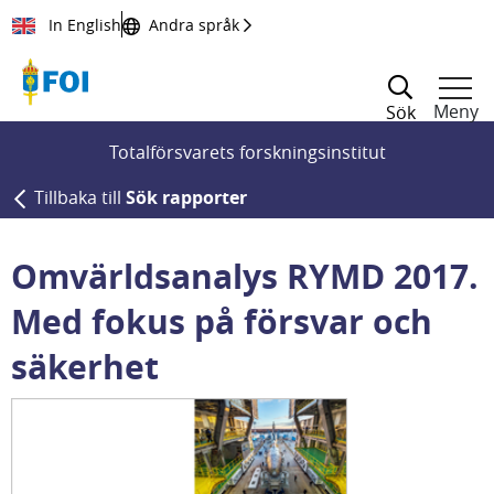
Till innehållet
In English
Andra språk
Meny
Sök
Totalförsvarets forskningsinstitut
Tillbaka till
Sök rapporter
Omvärldsanalys RYMD 2017.
Med fokus på försvar och
säkerhet