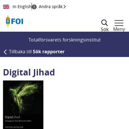
Till innehållet
In English
Andra språk
Meny
Sök
Totalförsvarets forskningsinstitut
Tillbaka till
Sök rapporter
Digital Jihad