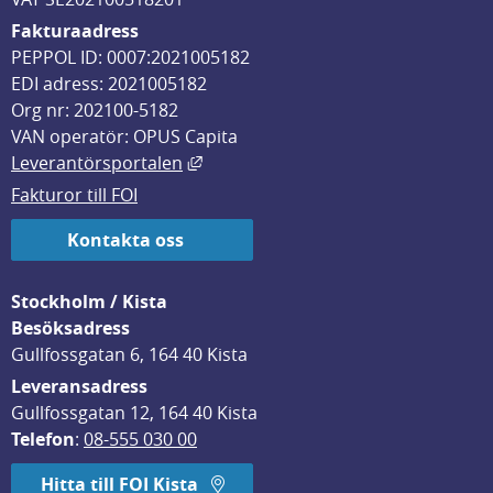
Fakturaadress
PEPPOL ID: 0007:2021005182
EDI adress: 2021005182
Org nr: 202100-5182
VAN operatör: OPUS Capita
Länk till annan webbplats, öppnas i
Leverantörsportalen
Fakturor till FOI
Kontakta oss
Stockholm / Kista
Besöksadress
Gullfossgatan 6, 164 40 Kista
Leveransadress
Gullfossgatan 12, 164 40 Kista
Telefon
: 
08-555 030 00
Hitta till FOI Kista