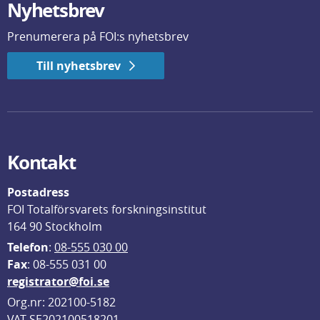
Nyhetsbrev
Prenumerera på FOI:s nyhetsbrev
Till nyhetsbrev
Kontakt
Postadress
FOI Totalförsvarets forskningsinstitut
164 90 Stockholm
Telefon
: 
08-555 030 00
F
ax
: 08-555 031 00
registrator@foi.se
Org.nr: 202100-5182
VAT SE202100518201