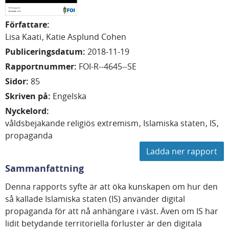
Författare
:
Lisa
Kaati
Katie
Asplund Cohen
Publiceringsdatum
:
2018-11-19
Rapportnummer
:
FOI-R--4645--SE
Sidor
:
85
Skriven på
:
Engelska
Nyckelord
:
våldsbejakande religiös extremism
Islamiska staten
IS
propaganda
Ladda ner rapport
Sammanfattning
Denna rapports syfte är att öka kunskapen om hur den
så kallade Islamiska staten (IS) använder digital
propaganda för att nå anhängare i väst. Även om IS har
lidit betydande territoriella förluster är den digitala