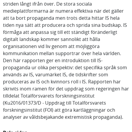
striden långt ifrån över. De stora sociala
medieplattformarna är numera effektiva när det gäller
att ta bort propaganda men trots detta hittar IS hela
tiden nya sätt att producera och sprida sina budskap. IS
förmåga att anpassa sig till ett ständigt föränderligt
digitalt landskap kommer sannolikt att hålla
organisationen vid liv genom att möjliggöra
kommunikation mellan supportrar över hela världen.
Den här rapporten ger en introduktion till IS-
propaganda ur olika perspektiv: det specifika språk som
används av IS, varumärket IS, de tidskrifter som
produceras av IS och kvinnors roll i IS. Rapporten har
skrivits inom ramen för det uppdrag som regeringen har
tilldelat Totalförsvarets forskningsinstitut
(Ku2016/01373/D - Uppdrag till Totalförsvarets
forskningsinstitut (FOI) att göra kartläggningar och
analyser av våldsbejakande extremistisk propaganda).