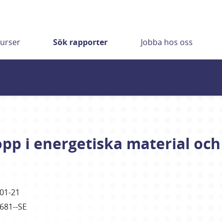
urser
Sök rapporter
Jobba hos oss
lopp i energetiska material o
01-21
4681--SE