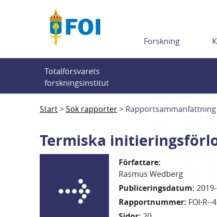
Till innehållet
Forskning
K
Totalförsvarets 
forskningsinstitut
Start
Sök rapporter
Rapportsammanfattning
Termiska initieringsför
Författare
:
Rasmus
Wedberg
Publiceringsdatum
:
2019-
Rapportnummer
:
FOI-R--
Sidor
:
20