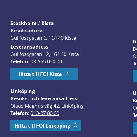
Stockholm / Kista
Besöksadress
Gullfossgatan 6, 164 40 Kista
G
Leveransadress
B
Gullfossgatan 12, 164 40 Kista
O
Telefon
: 
08-555 030 00
T
Hitta till FOI Kista
Linköping
U
Besöks- och leveransadress
B
Olaus Magnus väg 42, Linköping
C
Telefon
: 
013-37 80 00
T
 öppnas i nytt fönster.
Hitta till FOI Linköping