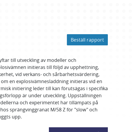
Beställ rapport
ar till utveckling av modeller och
sivämnen initieras till följd av upphettning,
äkerhet, vid verkans- och sårbarhetsvärdering,
r om en explosivämnesladdning initieras vid en
sk initiering leder till kan förutsägas i specifika
ingsförlopp är under utveckling. Uppställningen
odellerna och experimentet har tillämpats på
n hos sprängvinggranat M/58 Z för "slow" och
yggts upp.