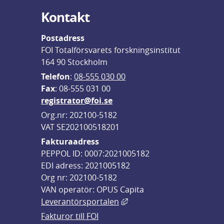
Kontakt
Postadress
FOI Totalförsvarets forskningsinstitut
164 90 Stockholm
Telefon
: 
08-555 030 00
F
ax
: 08-555 031 00
registrator@foi.se
Org.nr: 202100-5182
VAT SE202100518201
Fakturaadress
PEPPOL ID: 0007:2021005182
EDI adress: 2021005182
Org nr: 202100-5182
VAN operatör: OPUS Capita
Länk till annan webbplats,
Leverantörsportalen
Fakturor till FOI