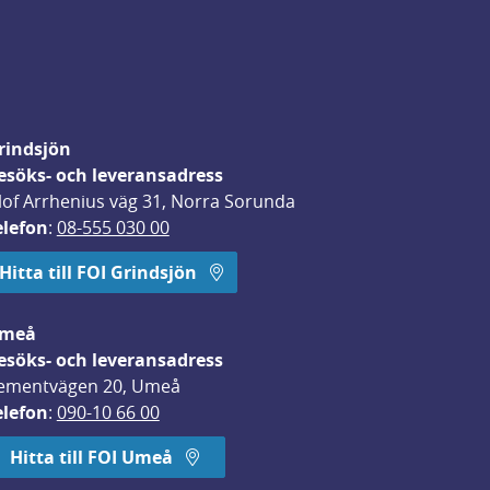
rindsjön
esöks- och leveransadress
lof Arrhenius väg 31, Norra Sorunda
elefon
: 
08-555 030 00
Hitta till FOI Grindsjön
meå
esöks- och leveransadress
ementvägen 20, Umeå
elefon
: 
090-10 66 00
Hitta till FOI Umeå