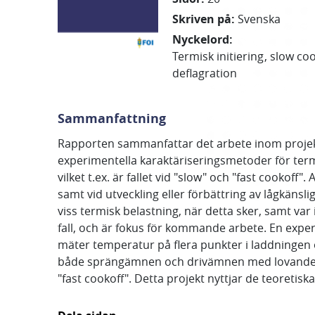
Skriven på
:
Svenska
Nyckelord
:
Termisk initiering
slow coo
deflagration
Sammanfattning
Rapporten sammanfattar det arbete inom projekte
experimentella karaktäriseringsmetoder för termis
vilket t.ex. är fallet vid "slow" och "fast cooko
samt vid utveckling eller förbättring av lågkän
viss termisk belastning, när detta sker, samt var 
fall, och är fokus för kommande arbete. En exper
mäter temperatur på flera punkter i laddningen 
både sprängämnen och drivämnen med lovande resu
"fast cookoff". Detta projekt nyttjar de teoreti