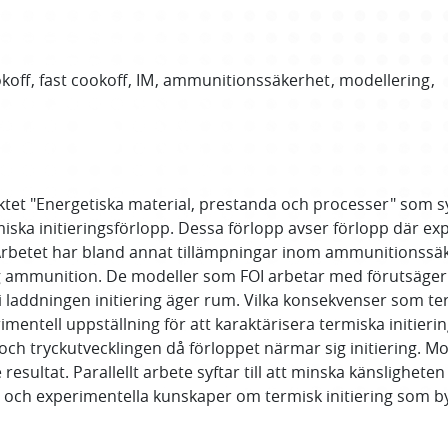
koff
fast cookoff
IM
ammunitionssäkerhet
modellering
t "Energetiska material, prestanda och processer" som syft
ka initieringsförlopp. Dessa förlopp avser förlopp där explo
ff". Arbetet har bland annat tillämpningar inom ammunitionss
slig ammunition. De modeller som FOI arbetar med förutsäge
i laddningen initiering äger rum. Vilka konsekvenser som termi
imentell uppställning för att karaktärisera termiska initier
och tryckutvecklingen då förloppet närmar sig initiering. M
ltat. Parallellt arbete syftar till att minska känslighete
ska och experimentella kunskaper om termisk initiering som b