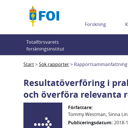
Till innehållet
Forskning
K
Totalförsvarets 
forskningsinstitut
Start
Sök rapporter
Rapportsammanfattning
Resultatöverföring i pra
och överföra relevanta r
Författare
:
Tommy
Westman
Sinna
Lin
Publiceringsdatum
:
2018-1