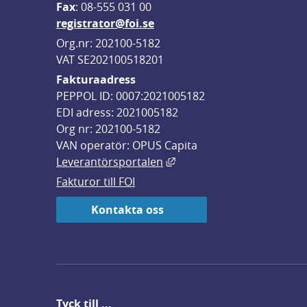
F
ax
: 08-555 031 00
registrator@foi.se
Org.nr: 202100-5182
VAT SE202100518201
Fakturaadress
PEPPOL ID: 0007:2021005182
EDI adress: 2021005182
Org nr: 202100-5182
VAN operatör: OPUS Capita
Länk till annan webbplats,
Leverantörsportalen
Fakturor till FOI
Kontakta oss
Tyck till ...