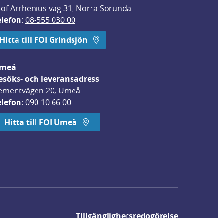
lof Arrhenius väg 31, Norra Sorunda
elefon
: 
08-555 030 00
Hitta till FOI Grindsjön
meå
esöks- och leveransadress
ementvägen 20, Umeå
elefon
: 
090-10 66 00
Hitta till FOI Umeå
Tillgänglighetsredogörelse