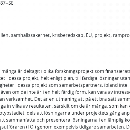
687--SE
llen
samhällssäkerhet
krisberedskap
EU
projekt
rampro
r många år deltagit i olika forskningsprojekt som finansiera
 dessa projekt, helt enligt plan, till färdiga lösningar utan
heter i dessa projekt som samarbetspartners, ibland inte.
 även om de inte är i en helt färdig form, kan vara av intres
dan verksamhet. Det är en utmaning att på ett bra sätt samm
in vilka av resultaten, särskilt om de är många, som kan va
otypstadiet, dels att lösningarna under projektets gång anpa
att sammanfatta och presentera lösningarna i en lämplig k
gsutföraren (FOI) genom exempelvis tidigare samarbeten. De