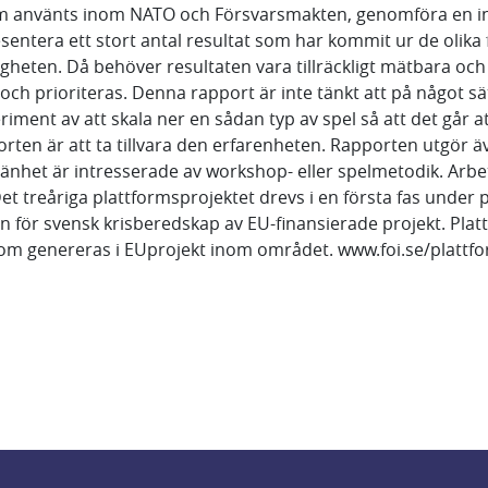
som använts inom NATO och Försvarsmakten, genomföra en in
 presentera ett stort antal resultat som har kommit ur de ol
en. Då behöver resultaten vara tillräckligt mätbara och a
 och prioriteras. Denna rapport är inte tänkt att på något s
periment av att skala ner en sådan typ av spel så att det g
rten är att ta tillvara den erfarenheten. Rapporten utgör ä
mänhet är intresserade av workshop- eller spelmetodik. Arbe
 treåriga plattformsprojektet drevs i en första fas under
tan för svensk krisberedskap av EU-finansierade projekt. P
om genereras i EUprojekt inom området. www.foi.se/plattf