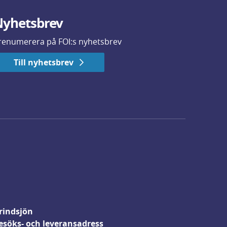
yhetsbrev
renumerera på FOI:s nyhetsbrev
Till nyhetsbrev
rindsjön
esöks- och leveransadress