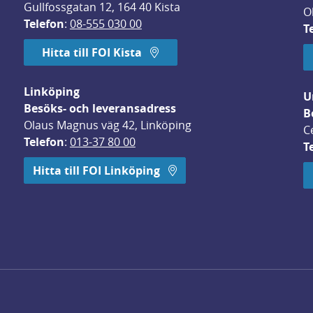
Gullfossgatan 12, 164 40 Kista
O
Telefon
: 
08-555 030 00
T
Hitta till FOI Kista
Linköping
U
Besöks- och leveransadress
B
Olaus Magnus väg 42, Linköping
C
Telefon
: 
013-37 80 00
T
 öppnas i nytt fönster.
Hitta till FOI Linköping