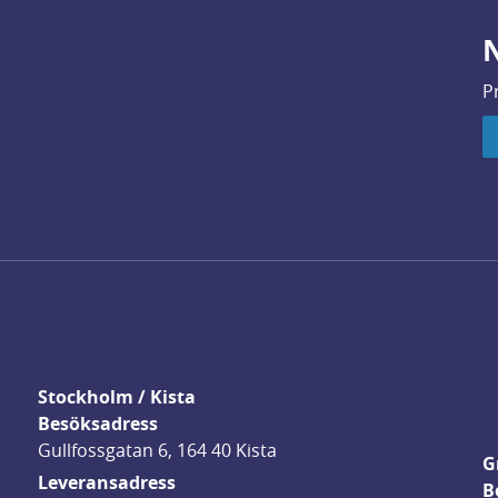
N
P
Stockholm / Kista
Besöksadress
Gullfossgatan 6, 164 40 Kista
G
Leveransadress
B