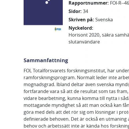
Rapportnummer
:
FOI-R--4
Sidor
:
34
Skriven på
:
Svenska
Nyckelord
:
Horisont 2020
säkra samhä
slutanvändare
Sammanfattning
FOI, Totalförsvarets forskningsinstitut, har unde
ramforskningsprogram. Normalt leder inte arbetet i
mognadsgrad. Ibland deltar även svenska myndig
fortfarande vara så att de resultat som tas fram,
vidare bearbetning, kunna komma till nytta i så
mottagande myndighet så att man också kan fånga 
göra med dels att det rör sig om lösningar i prot
definierade behoven. Det är också en utmaning 
behov och arbetssätt inte är kända hos forsknin