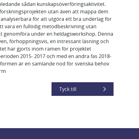
ledande sådan kunskapsöverföringsaktivitet.
ika forskningsprojekten utan även att mappa dem
nalyserbara för att utgöra ett bra underlag för
ätt vara en fullödig metodbeskrivning utan
år att genomföra under en heldagsworkshop. Denna
ven, förhoppningsvis, en intressant läsning och
tet har gjorts inom ramen för projektet
 perioden 2015- 2017 och med en andra fas 2018-
lattformen är en samlande nod för svenska behov
orm
Tyck till