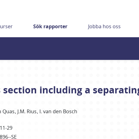
urser
Sök rapporter
Jobba hos oss
s section including a separati
n
Quas
J.M. Rius
I. van den Bosch
11-29
4896--SE