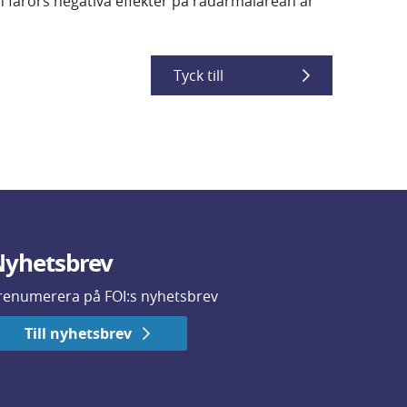
h fårors negativa effekter på radarmålarean är
Tyck till
yhetsbrev
renumerera på FOI:s nyhetsbrev
Till nyhetsbrev