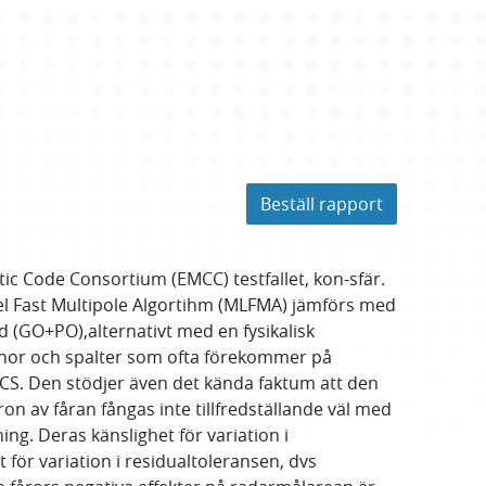
Beställ rapport
c Code Consortium (EMCC) testfallet, kon-sfär.
vel Fast Multipole Algortihm (MLFMA) jämförs med
 (GO+PO),alternativt med en fysikalisk
rännor och spalter som ofta förekommer på
RCS. Den stödjer även det kända faktum att den
 av fåran fångas inte tillfredställande väl med
g. Deras känslighet för variation i
för variation i residualtoleransen, dvs