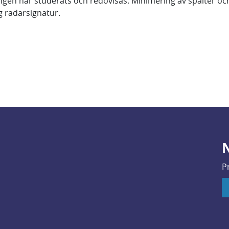
ningen har studerats och redovisas. Minimering av spalter oc
åg radarsignatur.
N
P