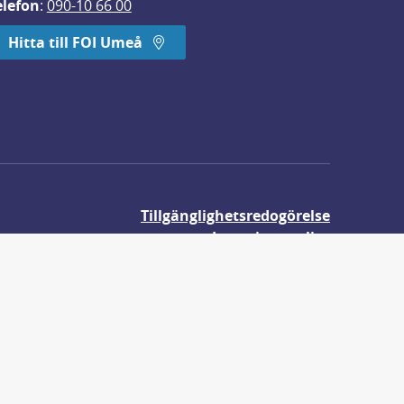
elefon
: 
090-10 66 00
Hitta till FOI Umeå
Tillgänglighetsredogörelse
Integritetspolicy
Om våra kakor
r.