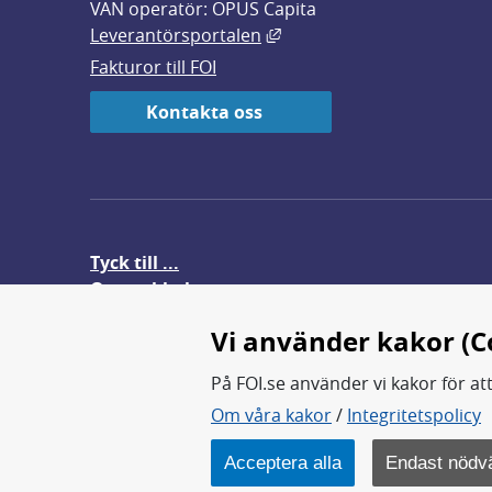
VAN operatör: OPUS Capita
Länk till annan webbplats,
Leverantörsportalen
Fakturor till FOI
Kontakta oss
Tyck till ...
Om webbplatsen
FOI-anställd i utlandet
Vi använder kakor (C
På FOI.se använder vi kakor för at
Om våra kakor
/
Integritetspolicy
FOI forskar för en säkrare värl
FOI:s kärnverksamhet är forsk
Acceptera alla
Endast nödv
Myndigheten ligger under Fö