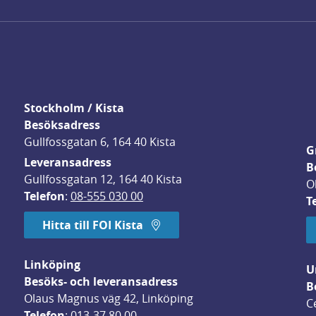
Stockholm / Kista
Besöksadress
Gullfossgatan 6, 164 40 Kista
G
Leveransadress
B
Gullfossgatan 12, 164 40 Kista
O
Telefon
: 
08-555 030 00
T
Hitta till FOI Kista
Linköping
U
Besöks- och leveransadress
B
Olaus Magnus väg 42, Linköping
C
Telefon
: 
013-37 80 00