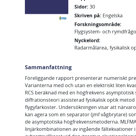
Sidor
:
30
Skriven på
:
Engelska
Forskningsområde
:
Flygsystem- och rymdfråg
Nyckelord
:
Radarmålarea
fysikalisk o
Sammanfattning
Föreliggande rapport presenterar numeriskt pre
Varianterna med och utan en elektriskt liten kva
RCS beräknad med en högfrekvens asymptotisk str
diffrationsteori assisterad fysikalisk optik met
flygyfarkoster. Undersökningen visar att närvar
kan agera som en separator (jmf vågbrytare) so
de asymptotiska högfrekvensmetoderna. MLFMA res
linjärkombinationen av ingående fältekvationer i