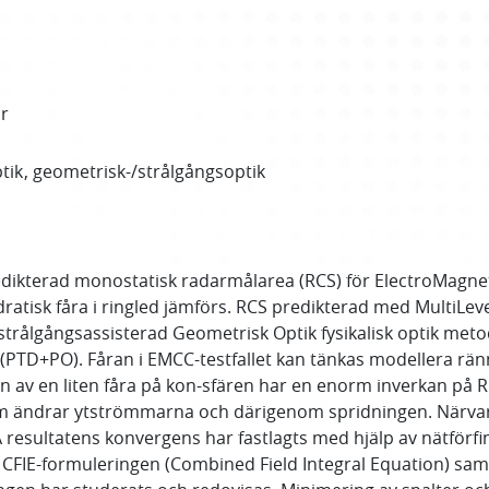
or
ptik
geometrisk-/strålgångsoptik
dikterad monostatisk radarmålarea (RCS) för ElectroMagneti
dratisk fåra i ringled jämförs. RCS predikterad med MultiLe
ålgångsassisterad Geometrisk Optik fysikalisk optik metod
od (PTD+PO). Fåran i EMCC-testfallet kan tänkas modellera 
on av en liten fåra på kon-sfären har en enorm inverkan på 
m ändrar ytströmmarna och därigenom spridningen. Närvaron
ultatens konvergens har fastlagts med hjälp av nätförfinin
 CFIE-formuleringen (Combined Field Integral Equation) samt 