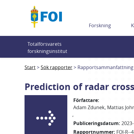
Till innehållet
Forskning
K
Totalförsvarets 
forskningsinstitut
Start
Sök rapporter
Rapportsammanfattning
Prediction of radar cros
Författare
:
Adam
Zdunek
Mattias Joh
Publiceringsdatum
:
2023-
Rapportnummer
:
FOI-R--