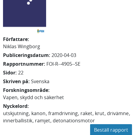
Författare
:
Niklas
Wingborg
Publiceringsdatum
:
2020-04-03
Rapportnummer
:
FOI-R--4905--SE
Sidor
:
22
Skriven på
:
Svenska
Forskningsområde
:
Vapen, skydd och säkerhet
Nyckelord
:
utskjutning
kanon
framdrivning
raket
krut
drivämne
innerballistik
ramjet
detonationsmotor
Beställ rapport