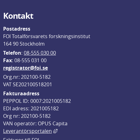
Kontakt
Postadress
FOI Totalförsvarets forskningsinstitut
164 90 Stockholm
Telefon
: 
08-555 030 00
F
ax
: 08-555 031 00
registrator@foi.se
Org.nr: 202100-5182
VAT SE202100518201
Fakturaadress
PEPPOL ID: 0007:2021005182
EDI adress: 2021005182
Org nr: 202100-5182
VAN operatör: OPUS Capita
Länk till annan webbplats, öppnas i
Leverantörsportalen