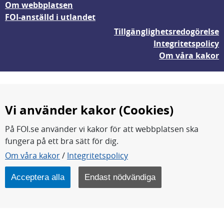
Om webbplatsen
FOI-anställd i utlandet
Tillgänglighetsredogörelse
Integritetspolicy
Om våra kakor
Vi använder kakor (Cookies)
På FOI.se använder vi kakor för att webbplatsen ska
fungera på ett bra sätt för dig.
FOI forskar för en säkrare värld.
Om våra kakor
/
Integritetspolicy
FOI:s kärnverksamhet är forskning, metod- och
teknikutveckling samt analyser och studier.
Acceptera alla
Endast nödvändiga
Myndigheten ligger under Försvarsdepartementet.