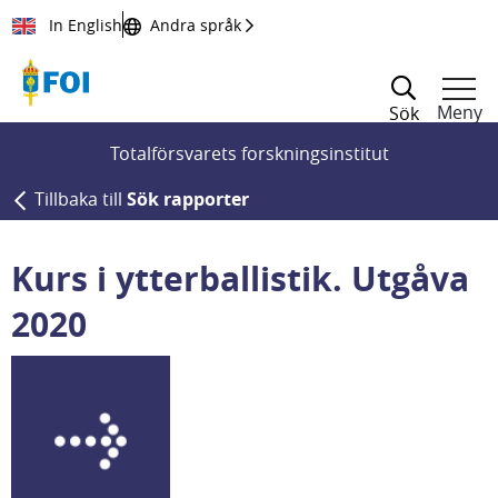
Till innehållet
In English
Andra språk
Meny
Sök
Totalförsvarets forskningsinstitut
Tillbaka till
Sök rapporter
Kurs i ytterballistik. Utgåva
2020