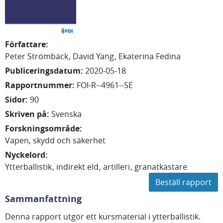
Författare
:
Peter
Strömbäck
David
Yang
Ekaterina
Fedina
Publiceringsdatum
:
2020-05-18
Rapportnummer
:
FOI-R--4961--SE
Sidor
:
90
Skriven på
:
Svenska
Forskningsområde
:
Vapen, skydd och säkerhet
Nyckelord
:
Ytterballistik
indirekt eld
artilleri
granatkastare
Beställ rapport
Sammanfattning
Denna rapport utgör ett kursmaterial i ytterballistik.