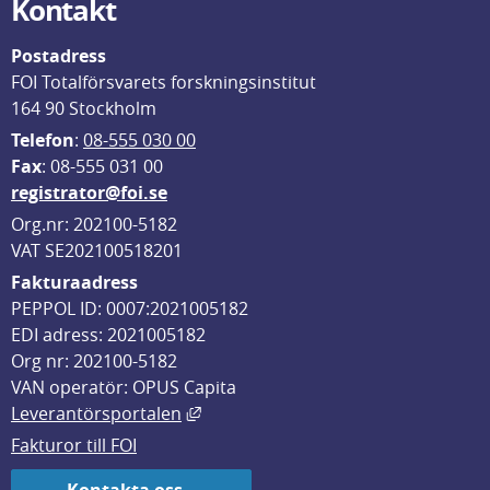
Kontakt
Postadress
FOI Totalförsvarets forskningsinstitut
164 90 Stockholm
Telefon
: 
08-555 030 00
F
ax
: 08-555 031 00
registrator@foi.se
Org.nr: 202100-5182
VAT SE202100518201
Fakturaadress
PEPPOL ID: 0007:2021005182
EDI adress: 2021005182
Org nr: 202100-5182
VAN operatör: OPUS Capita
Länk till annan webbplats, öppnas i
Leverantörsportalen
Fakturor till FOI