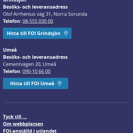
Besöks- och leveransadress
Olof Arrhenius väg 31, Norra Sorunda
Telefon
: 
08-555 030 00
Hitta till FOI Grindsjön
Umeå
Besöks- och leveransadress
Cementvägen 20, Umeå
Telefon
: 
090-10 66 00
Hitta till FOI Umeå
Tyck till ...
Om webbplatsen
FOI-anställd i utlandet