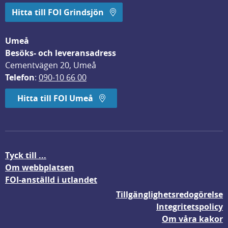
Hitta till FOI Grindsjön
Umeå
Besöks- och leveransadress
Cementvägen 20, Umeå
Telefon
: 
090-10 66 00
Hitta till FOI Umeå
Tyck till ...
Om webbplatsen
FOI-anställd i utlandet
Tillgänglighetsredogörelse
Integritetspolicy
Om våra kakor