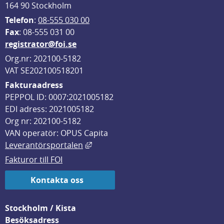
164 90 Stockholm
Telefon
: 
08-555 030 00
F
ax
: 08-555 031 00
registrator@foi.se
Org.nr: 202100-5182
VAT SE202100518201
Fakturaadress
PEPPOL ID: 0007:2021005182
EDI adress: 2021005182
Org nr: 202100-5182
VAN operatör: OPUS Capita
Länk till annan webbplats, öppnas i
Leverantörsportalen
Fakturor till FOI
Kontakta oss
Stockholm / Kista
Besöksadress