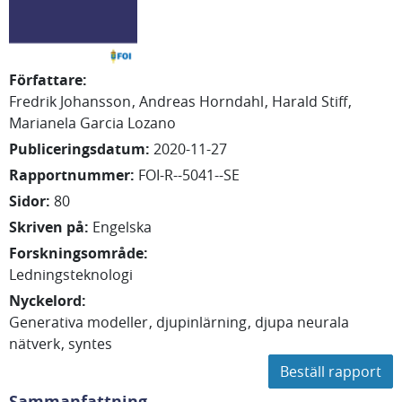
Författare
:
Fredrik
Johansson
Andreas
Horndahl
Harald
Stiff
Marianela
Garcia Lozano
Publiceringsdatum
:
2020-11-27
Rapportnummer
:
FOI-R--5041--SE
Sidor
:
80
Skriven på
:
Engelska
Forskningsområde
:
Ledningsteknologi
Nyckelord
:
Generativa modeller
djupinlärning
djupa neurala
nätverk
syntes
Beställ rapport
Sammanfattning