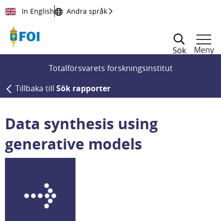
Till innehållet
In English
Andra språk
Meny
Sök
Totalförsvarets forskningsinstitut
Tillbaka till
Sök rapporter
Data synthesis using
generative models