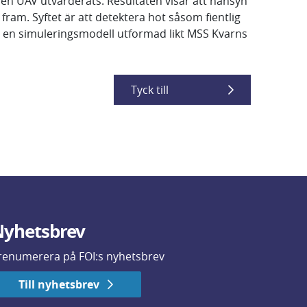
en UAV utvärderats. Resultaten visar att hänsyn
fram. Syftet är att detektera hot såsom fientlig
ån en simuleringsmodell utformad likt MSS Kvarns
Tyck till
yhetsbrev
renumerera på FOI:s nyhetsbrev
Till nyhetsbrev