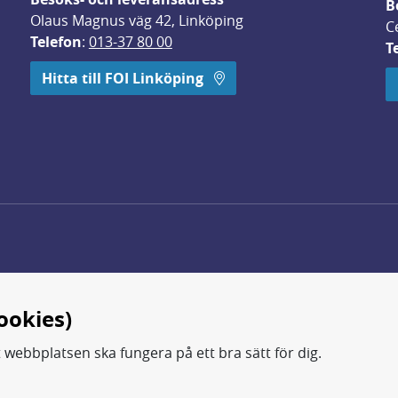
B
Olaus Magnus väg 42, Linköping
C
Telefon
: 
013-37 80 00
T
 öppnas i nytt fönster.
Hitta till FOI Linköping
ookies)
t webbplatsen ska fungera på ett bra sätt för dig.
d.