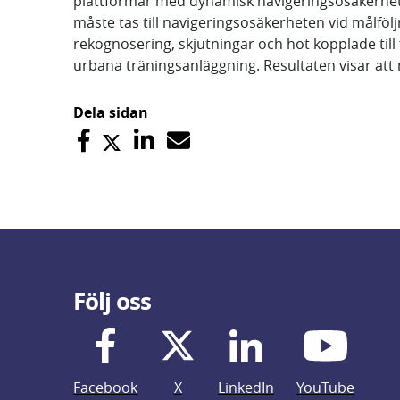
plattformar med dynamisk navigeringsosäkerhet h
måste tas till navigeringsosäkerheten vid målfölj
rekognosering, skjutningar och hot kopplade till
urbana träningsanläggning. Resultaten visar att
Dela sidan
Följ oss
Facebook
X
LinkedIn
YouTube