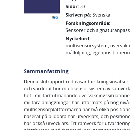
Sidor
:
33
Skriven på
:
Svenska
Forskningsområde
:
Sensorer och signaturanpas
Nyckelord
:
multisensorsystem
övervak
målföljning
egenpositioneri
Sammanfattning
Denna slutrapport redovisar forskningsinsatse
och värderat hur multisensorsystem av samverka
hot i militärt utmanande övervakningssituatione
militära anläggningar har utformats på hög nivå. 
multisensorplattformarna har två olika position
baserat på bilddata har utvecklats, och position
har också utvecklats. Ett ramverk för utvärderin