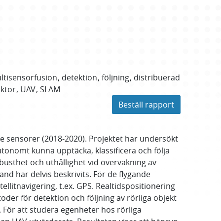
ltisensorfusion
detektion
följning
distribuerad
ktor
UAV
SLAM
Beställ rapport
 sensorer (2018-2020). Projektet har undersökt
onomt kunna upptäcka, klassificera och följa
busthet och uthållighet vid övervakning av
nd har delvis beskrivits. För de flygande
litnavigering, t.ex. GPS. Realtidspositionering
der för detektion och följning av rörliga objekt
. För att studera egenheter hos rörliga