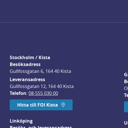
Stockholm / Kista
Besöksadress
Gullfossgatan 6, 164 40 Kista
G
Leveransadress
B
Gullfossgatan 12, 164 40 Kista
O
Telefon
: 
08-555 030 00
T
Hitta till FOI Kista
Linköping
U
Besöks- och leveransadress