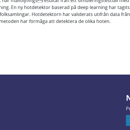
ar målföljningsresultat från ett simuleringstestfall med 
ning. En ny hotdetektor baserad på deep learning har tagits 
 folksamlingar. Hotdetektorn har validerats utifrån data fr
 metoden har förmåga att detektera de olika hoten.
N
P