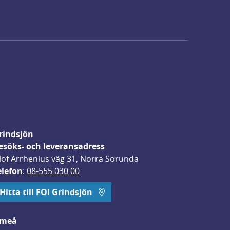
rindsjön
esöks- och leveransadress
lof Arrhenius väg 31, Norra Sorunda
elefon
: 
08-555 030 00
Hitta till FOI Grindsjön
meå