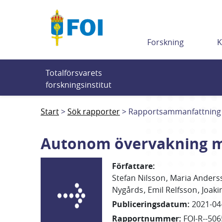
Till innehållet
Forskning
K
Totalförsvarets 
forskningsinstitut
Start
Sök rapporter
Rapportsammanfattning
Autonom övervakning m
Författare
:
Stefan
Nilsson
Maria
Anders
Nygårds
Emil
Relfsson
Joak
Publiceringsdatum
:
2021-04
Rapportnummer
:
FOI-R--506