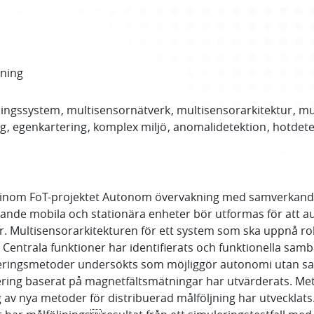
sning
ningssystem
multisensornätverk
multisensorarkitektur
mu
ng
egenkartering
komplex miljö
anomalidetektion
hotdete
r inom FoT-projektet Autonom övervakning med samverkande
nde mobila och stationära enheter bör utformas för att aut
r. Multisensorarkitekturen för ett system som ska uppnå ro
Centrala funktioner har identifierats och funktionella samba
eringsmetoder undersökts som möjliggör autonomi utan satel
ering baserat på magnetfältsmätningar har utvärderats. Meto
g av nya metoder för distribuerad målföljning har utvecklats