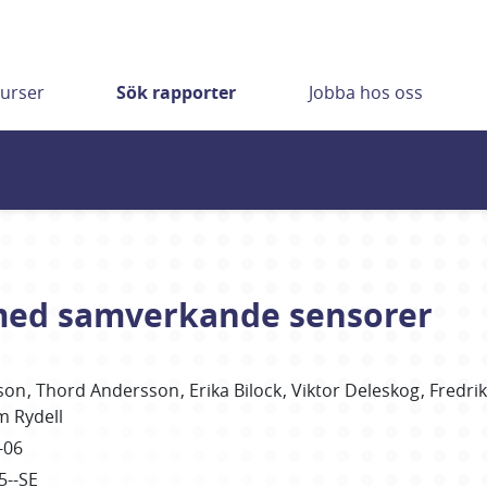
urser
Sök rapporter
Jobba hos oss
ed samverkande sensorer
son
Thord
Andersson
Erika
Bilock
Viktor
Deleskog
Fredrik
im
Rydell
-06
5--SE