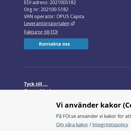
EDI adress: 2021005182
Org nr: 202100-5182
VAN operatör: OPUS Capita
Länk till annan webbplats,
Leverantörsportalen
Fakturor till FOI
Kontakta oss
Tyck till ...
Om webbplatsen
FOI-anställd i utlandet
Vi använder kakor (C
På FOI.se använder vi kakor för at
Om våra kakor
/
Integritetspolicy
FOI forskar för en säkrare värl