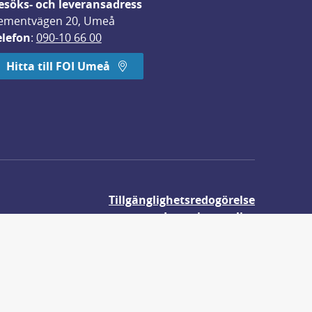
esöks- och leveransadress
ementvägen 20, Umeå
elefon
: 
090-10 66 00
Hitta till FOI Umeå
Tillgänglighetsredogörelse
Integritetspolicy
Om våra kakor