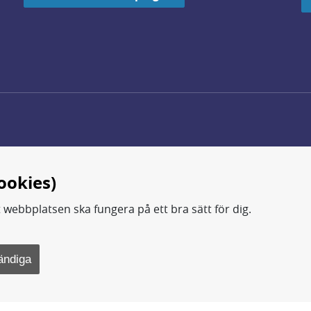
ookies)
t webbplatsen ska fungera på ett bra sätt för dig.
d.
ning, metod- och teknikutveckling samt analyser och studie
ändiga
rsvarsdepartementet.