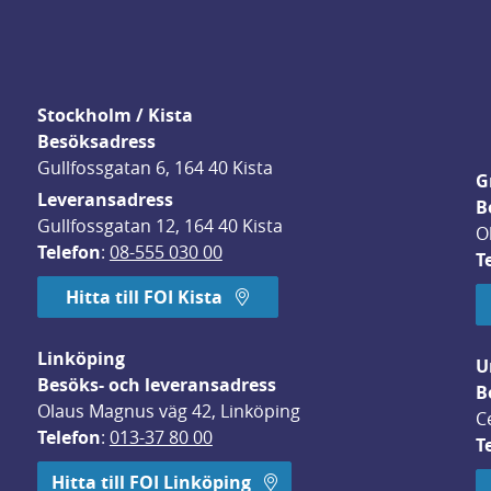
Stockholm / Kista
Besöksadress
Gullfossgatan 6, 164 40 Kista
G
Leveransadress
B
Gullfossgatan 12, 164 40 Kista
O
Telefon
: 
08-555 030 00
T
Hitta till FOI Kista
Linköping
U
Besöks- och leveransadress
B
Olaus Magnus väg 42, Linköping
C
Telefon
: 
013-37 80 00
T
 öppnas i nytt fönster.
Hitta till FOI Linköping