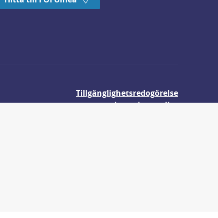
Tillgänglighetsredogörelse
Integritetspolicy
Om våra kakor
r.