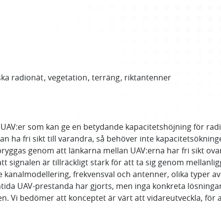
ska radionät
vegetation
terräng
riktantenner
de UAV:er som kan ge en betydande kapacitetshöjning för ra
 ha fri sikt till varandra, så behöver inte kapacitetsökning
yggas genom att länkarna mellan UAV:erna har fri sikt ova
att signalen är tillräckligt stark för att ta sig genom mellanl
de kanalmodellering, frekvensval och antenner, olika type
ida UAV-prestanda har gjorts, men inga konkreta lösningar 
 Vi bedömer att konceptet är värt att vidareutveckla, för at