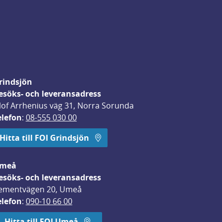
rindsjön
esöks- och leveransadress
lof Arrhenius väg 31, Norra Sorunda
elefon
: 
08-555 030 00
Hitta till FOI Grindsjön
meå
esöks- och leveransadress
ementvägen 20, Umeå
elefon
: 
090-10 66 00
Hitta till FOI Umeå