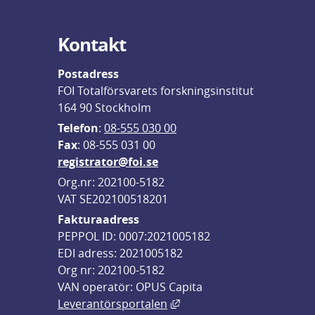
Kontakt
Postadress
FOI Totalförsvarets forskningsinstitut
164 90 Stockholm
Telefon
: 
08-555 030 00
F
ax
: 08-555 031 00
registrator@foi.se
Org.nr: 202100-5182
VAT SE202100518201
Fakturaadress
PEPPOL ID: 0007:2021005182
EDI adress: 2021005182
Org nr: 202100-5182
VAN operatör: OPUS Capita
Länk till annan webbplats,
Leverantörsportalen