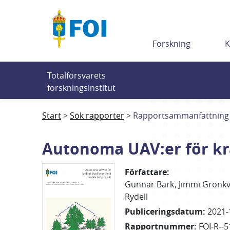
Till innehållet
Forskning
K
Totalförsvarets 
forskningsinstitut
Start
Sök rapporter
Rapportsammanfattning
Autonoma UAV:er för kra
Författare
:
Gunnar
Bark
Jimmi
Grönkv
Rydell
Publiceringsdatum
:
2021-
Rapportnummer
:
FOI-R--5