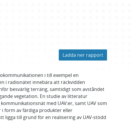
Ladda ner rapport
diokommunikationen i till exempel en
en i radionätet innebära att räckvidden
nför besvärlig terräng, samtidigt som avståndet
iggande vegetation. En studie av litteratur
r av kommunikationsnät med UAV:er, samt UAV som
i form av färdiga produkter eller
t ligga till grund för en realisering av UAV-stödd