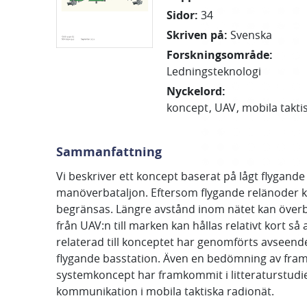
Sidor
:
34
Skriven på
:
Svenska
Forskningsområde
:
Ledningsteknologi
Nyckelord
:
koncept
UAV
mobila takti
Sammanfattning
Vi beskriver ett koncept baserat på lågt flygan
manöverbataljon. Eftersom flygande relänoder kan
begränsas. Längre avstånd inom nätet kan överbr
från UAV:n till marken kan hållas relativt kort så 
relaterad till konceptet har genomförts avseen
flygande basstation. Även en bedömning av framt
systemkoncept har framkommit i litteraturstudien.
kommunikation i mobila taktiska radionät.