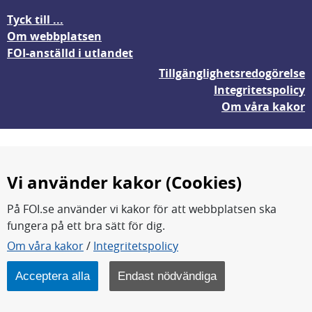
Tyck till ...
Om webbplatsen
FOI-anställd i utlandet
Tillgänglighetsredogörelse
Integritetspolicy
Om våra kakor
Vi använder kakor (Cookies)
På FOI.se använder vi kakor för att webbplatsen ska
fungera på ett bra sätt för dig.
FOI forskar för en säkrare värld.
Om våra kakor
/
Integritetspolicy
FOI:s kärnverksamhet är forskning, metod- och
teknikutveckling samt analyser och studier.
Acceptera alla
Endast nödvändiga
Myndigheten ligger under Försvarsdepartementet.