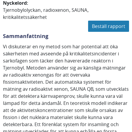
Nyckelord
:
Tjernobylolyckan
radioxenon
SAUNA
kritikalitetssäkerhet
Beställ rapport
Sammanfattning
Vi diskuterar en ny metod som har potential att öka
säkerheten med avseende på kritikalitetsincidenter i
sarkofagen som täcker den havererade reaktorn i
Tjernobyl. Metoden använder sig av känsliga mätningar
av radioaktiv xenongas för att övervaka
fissionsaktiviteten. Det automatiska systemet för
mätning av radioaktivt xenon, SAUNA QB, som utvecklats
för att detektera kärnvapenprov, skulle kunna vara väl
lämpad för detta ändamål. En teoretisk modell indikerar
att de aktivitetskoncentrationer som skulle orsakas av
fission i det nukleära materialet skulle kunna vara
detekterbara. Ett förenklat system för insamling och
mätning utvecklades för att kunna erhålla en första