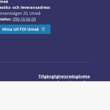
meå
esöks- och leveransadress
ementvägen 20, Umeå
elefon
: 
090-10 66 00
Hitta till FOI Umeå
Tillgänglighetsredogörelse
Integritetspolicy
Om våra kakor