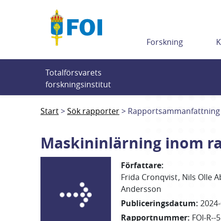
Till innehållet
Forskning
K
Totalförsvarets 
forskningsinstitut
Start
Sök rapporter
Rapportsammanfattning
Maskininlärning inom ra
Författare
:
Frida
Cronqvist
Nils Olle
A
Andersson
Publiceringsdatum
:
2024-
Rapportnummer
:
FOI-R--