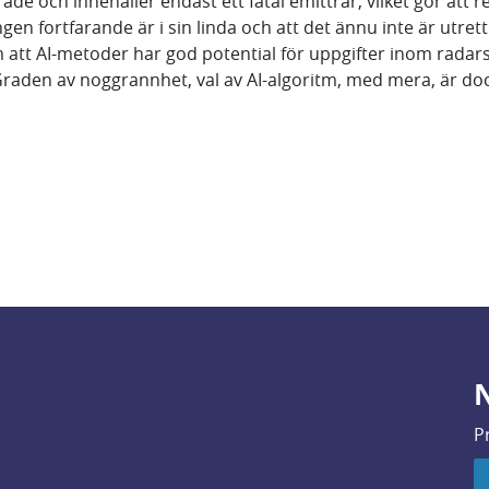
rade och innehåller endast ett fåtal emittrar, vilket gör att r
gen fortfarande är i sin linda och att det ännu inte är utrett 
 att AI-metoder har god potential för uppgifter inom radar
aden av noggrannhet, val av AI-algoritm, med mera, är dock 
N
P