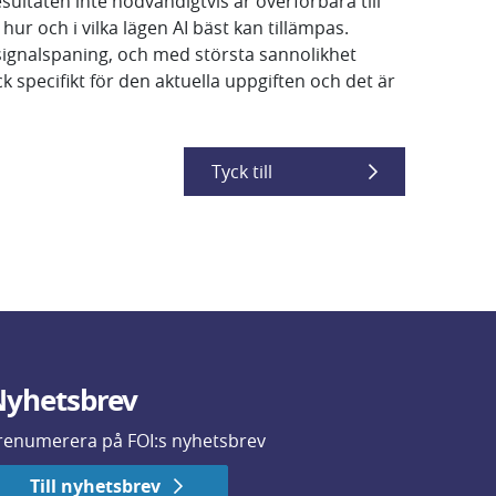
esultaten inte nödvändigtvis är överförbara till
hur och i vilka lägen AI bäst kan tillämpas.
signalspaning, och med största sannolikhet
specifikt för den aktuella uppgiften och det är
Tyck till
yhetsbrev
renumerera på FOI:s nyhetsbrev
Till nyhetsbrev