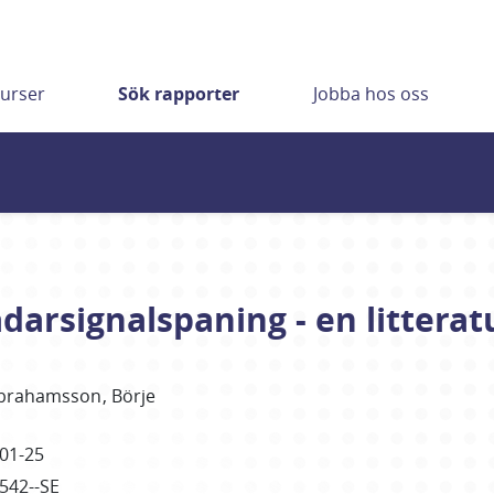
urser
Sök rapporter
Jobba hos oss
darsignalspaning - en litterat
brahamsson
Börje
01-25
5542--SE