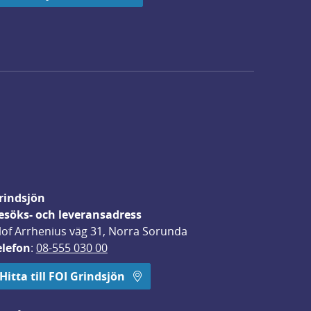
rindsjön
esöks- och leveransadress
lof Arrhenius väg 31, Norra Sorunda
elefon
: 
08-555 030 00
Hitta till FOI Grindsjön