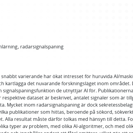
nlärning
radarsignalspaning
snabbt varierande har ökat intresset för huruvida AI/maskin
 och kartlägga det nuvarande forskningsläget inom området. D
n signalspaningsfunktion de utnyttjar AI för. Publikatione
respektive dataset är beskrivet, antalet signaler som är til
ata. Mycket inom radarsignalspaning är dock sekretessbelagt
vilka publikationer som hittas, beroende på sökord, sökverkt
et. Alla resultat måste därför tolkas med hänsyn till detta.
ika typer av problem, med olika AI-algoritmer, och med oli