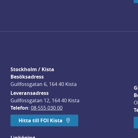
Stockholm / Kista
Besöksadress
Gullfossgatan 6, 164 40 Kista
G
Leveransadress
B
Gullfossgatan 12, 164 40 Kista
O
Telefon
: 
08-555 030 00
T
Hitta till FOI Kista
Linköping