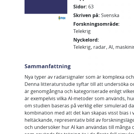
Sidor
:
63
Skriven på
:
Svenska
Forskningsområde
:
Telekrig
Nyckelord
:
Telekrig
radar
AI
maskini
Sammanfattning
Nya typer av radarsignaler som är komplexa och 
Denna litteraturstudie syftar till att undersöka
är genomgångna och kategoriserade enligt vilke
är exempelvis vilka AI-metoder som används, hur 
om studien baseras på verklig eller simulerad d
kombination med att det kan skapas visst bias i 
heltäckande, representativ bild av forskningsläg
och undersöker hur AI kan användas till många ol