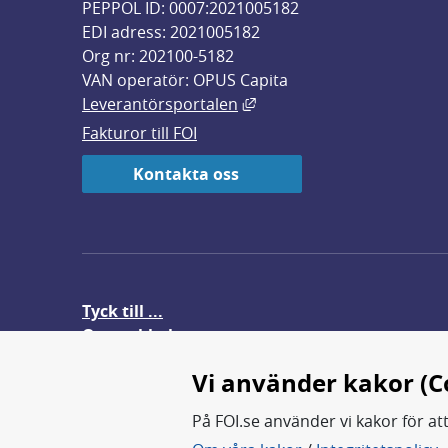
PEPPOL ID: 0007:2021005182
EDI adress: 2021005182
Org nr: 202100-5182
VAN operatör: OPUS Capita
Länk till annan webbplats,
Leverantörsportalen
Fakturor till FOI
Kontakta oss
Tyck till ...
Om webbplatsen
FOI-anställd i utlandet
Vi använder kakor (C
På FOI.se använder vi kakor för at