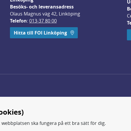
U
Besöks- och leveransadress
B
Olaus Magnus väg 42, Linköping
C
Telefon
: 
013-37 80 00
T
 öppnas i nytt fönster.
Hitta till FOI Linköping
ookies)
t webbplatsen ska fungera på ett bra sätt för dig.