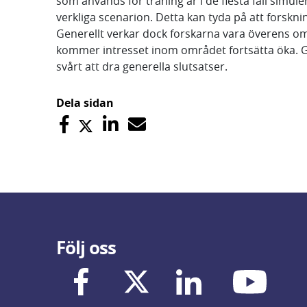
som används för träning är i de flesta fall simule
verkliga scenarion. Detta kan tyda på att forsknin
Generellt verkar dock forskarna vara överens om
kommer intresset inom området fortsätta öka. Gr
svårt att dra generella slutsatser.
Dela sidan
Följ oss