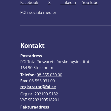
Facebook
X
LinkedIn
YouTube
FOI i sociala medier
Kontakt
Postadress
FOI Totalförsvarets forskningsinstitut
164 90 Stockholm
Telefon
: 
08-555 030 00
F
ax
: 08-555 031 00
registrator@foi.se
Org.nr: 202100-5182
VAT SE202100518201
Fakturaadress