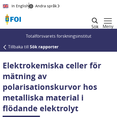
Till innehållet
In English
Andra språk
Meny
Sök
Totalförsvarets forskningsinstitut
Tillbaka till
Sök rapporter
Elektrokemiska celler för
mätning av
polarisationskurvor hos
metalliska material i
flödande elektrolyt