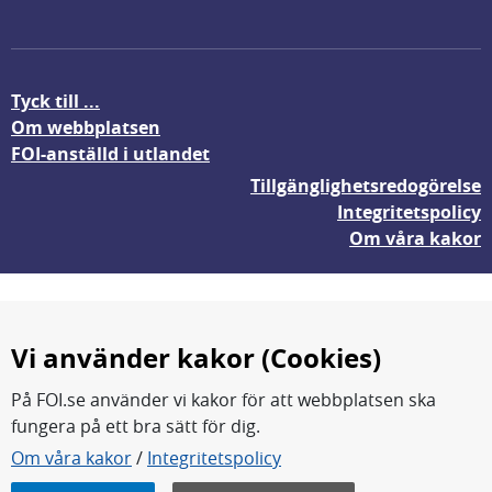
Tyck till ...
Om webbplatsen
FOI-anställd i utlandet
Tillgänglighetsredogörelse
Integritetspolicy
Om våra kakor
Vi använder kakor (Cookies)
På FOI.se använder vi kakor för att webbplatsen ska
fungera på ett bra sätt för dig.
FOI forskar för en säkrare värld.
Om våra kakor
/
Integritetspolicy
FOI:s kärnverksamhet är forskning, metod- och