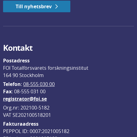
Till nyhetsbrev
Kontakt
Postadress
FOI Totalförsvarets forskningsinstitut
164 90 Stockholm
Telefon
: 
08-555 030 00
F
ax
: 08-555 031 00
registrator@foi.se
Org.nr: 202100-5182
VAT SE202100518201
Fakturaadress
PEPPOL ID: 0007:2021005182